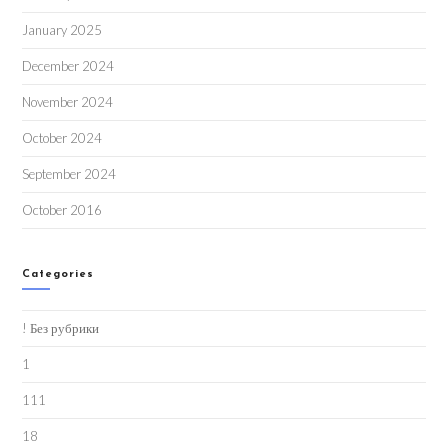
January 2025
December 2024
November 2024
October 2024
September 2024
October 2016
Categories
! Без рубрики
1
111
18