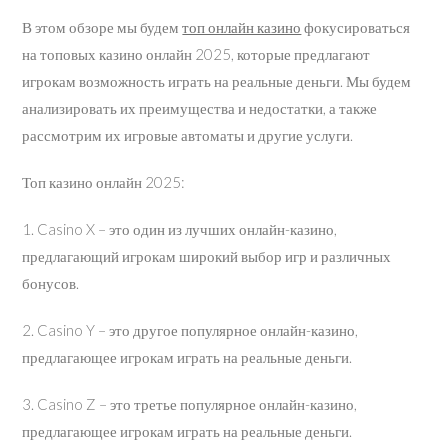
В этом обзоре мы будем
топ онлайн казино
фокусироваться
на топовых казино онлайн 2025, которые предлагают
игрокам возможность играть на реальные деньги. Мы будем
анализировать их преимущества и недостатки, а также
рассмотрим их игровые автоматы и другие услуги.
Топ казино онлайн 2025:
1. Casino X – это один из лучших онлайн-казино,
предлагающий игрокам широкий выбор игр и различных
бонусов.
2. Casino Y – это другое популярное онлайн-казино,
предлагающее игрокам играть на реальные деньги.
3. Casino Z – это третье популярное онлайн-казино,
предлагающее игрокам играть на реальные деньги.