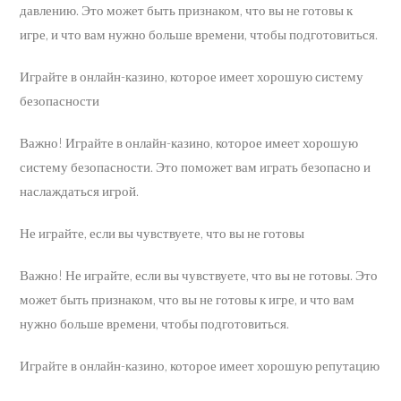
давлению. Это может быть признаком, что вы не готовы к
игре, и что вам нужно больше времени, чтобы подготовиться.
Играйте в онлайн-казино, которое имеет хорошую систему
безопасности
Важно! Играйте в онлайн-казино, которое имеет хорошую
систему безопасности. Это поможет вам играть безопасно и
наслаждаться игрой.
Не играйте, если вы чувствуете, что вы не готовы
Важно! Не играйте, если вы чувствуете, что вы не готовы. Это
может быть признаком, что вы не готовы к игре, и что вам
нужно больше времени, чтобы подготовиться.
Играйте в онлайн-казино, которое имеет хорошую репутацию