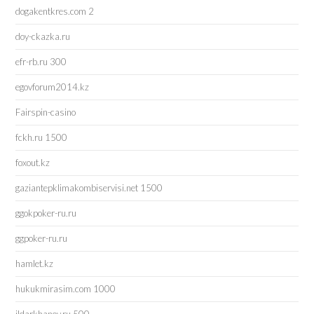
dogakentkres.com 2
doy-ckazka.ru
efr-rb.ru 300
egovforum2014.kz
Fairspin-casino
fckh.ru 1500
foxout.kz
gaziantepklimakombiservisi.net 1500
ggokpoker-ru.ru
ggpoker-ru.ru
hamlet.kz
hukukmirasim.com 1000