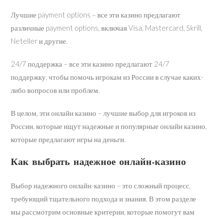
Лучшие payment options – все эти казино предлагают
различные payment options, включая Visa, Mastercard, Skrill,
Neteller и другие.
24/7 поддержка – все эти казино предлагают 24/7
поддержку, чтобы помочь игрокам из России в случае каких-
либо вопросов или проблем.
В целом, эти онлайн казино – лучшие выбор для игроков из
России, которые ищут надежные и популярные онлайн казино,
которые предлагают игры на деньги.
Как выбрать надежное онлайн-казино
Выбор надежного онлайн-казино – это сложный процесс,
требующий тщательного подхода и знания. В этом разделе
мы рассмотрим основные критерии, которые помогут вам