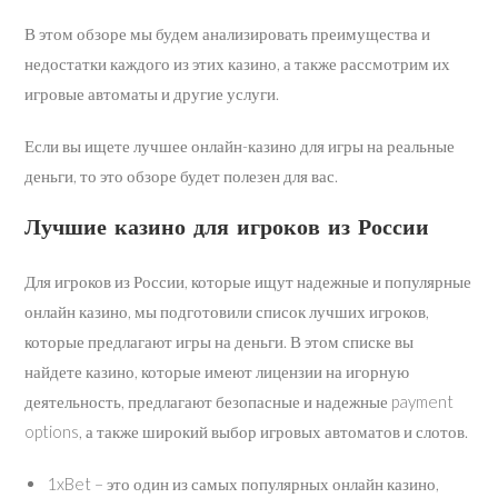
В этом обзоре мы будем анализировать преимущества и
недостатки каждого из этих казино, а также рассмотрим их
игровые автоматы и другие услуги.
Если вы ищете лучшее онлайн-казино для игры на реальные
деньги, то это обзоре будет полезен для вас.
Лучшие казино для игроков из России
Для игроков из России, которые ищут надежные и популярные
онлайн казино, мы подготовили список лучших игроков,
которые предлагают игры на деньги. В этом списке вы
найдете казино, которые имеют лицензии на игорную
деятельность, предлагают безопасные и надежные payment
options, а также широкий выбор игровых автоматов и слотов.
1xBet – это один из самых популярных онлайн казино,