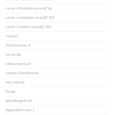
casino-s-frispinami ancorallZ dp
casino-s-mindepom ancorallZ 500
casino-s-vivodom ancorallZ 500
casino27
chat bot names 4
cossac.org
cultura.cosenza.it
czdrops25monobrands
dark-mind.de
Design
detsorteregister.dk
dogakentkres.com 1