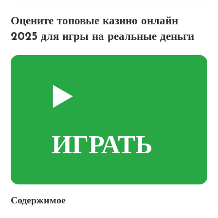
Оцените топовые казино онлайн
2025 для игры на реальные деньги
▶️
ИГРАТЬ
Содержимое