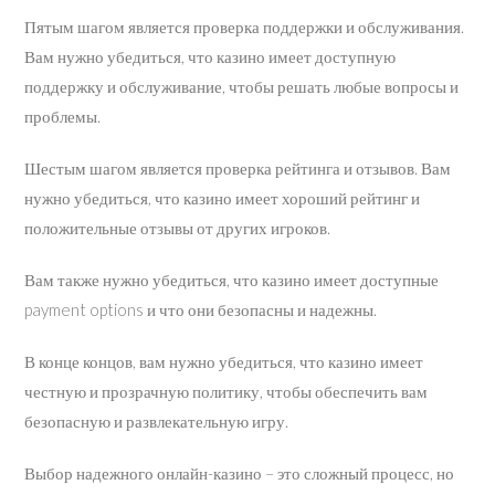
Пятым шагом является проверка поддержки и обслуживания.
Вам нужно убедиться, что казино имеет доступную
поддержку и обслуживание, чтобы решать любые вопросы и
проблемы.
Шестым шагом является проверка рейтинга и отзывов. Вам
нужно убедиться, что казино имеет хороший рейтинг и
положительные отзывы от других игроков.
Вам также нужно убедиться, что казино имеет доступные
payment options и что они безопасны и надежны.
В конце концов, вам нужно убедиться, что казино имеет
честную и прозрачную политику, чтобы обеспечить вам
безопасную и развлекательную игру.
Выбор надежного онлайн-казино – это сложный процесс, но