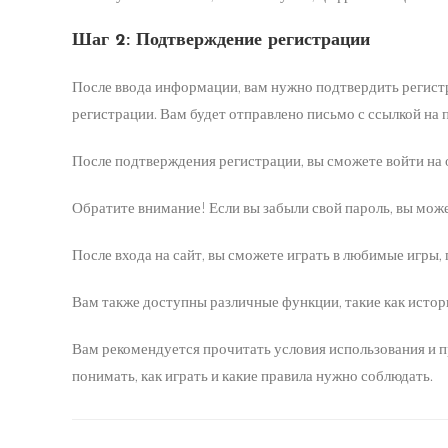
Шаг 2: Подтверждение регистрации
После ввода информации, вам нужно подтвердить регист
регистрации. Вам будет отправлено письмо с ссылкой на
После подтверждения регистрации, вы сможете войти на 
Обратите внимание! Если вы забыли свой пароль, вы може
После входа на сайт, вы сможете играть в любимые игры,
Вам также доступны различные функции, такие как история
Вам рекомендуется прочитать условия использования и п
понимать, как играть и какие правила нужно соблюдать.