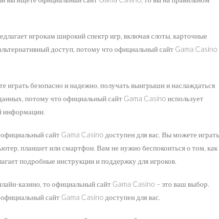
едлагает игрокам широкий спектр игр, включая слоты, карточные
и альтернативный доступ, потому что официальный сайт Gama Casino
те играть безопасно и надежно, получать выигрыши и наслаждаться
 данных, потому что официальный сайт Gama Casino использует
й информации.
 официальный сайт Gama Casino доступен для вас. Вы можете играт
ютер, планшет или смартфон. Вам не нужно беспокоиться о том, как
агает подробные инструкции и поддержку для игроков.
нлайн-казино, то официальный сайт Gama Casino – это ваш выбор.
 официальный сайт Gama Casino доступен для вас.