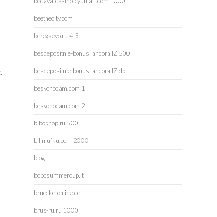
bedava-casino-oyunlari.com 1000
beethecity.com
beregaevo.ru 4-8
besdepositnie-bonusi ancorallZ 500
besdepositnie-bonusi ancorallZ dp
.
besyohocam.com 1
besyohocam.com 2
biboshop.ru 500
bilimufku.com 2000
blog
bobosummercup.it
bruecke-online.de
brus-ru.ru 1000