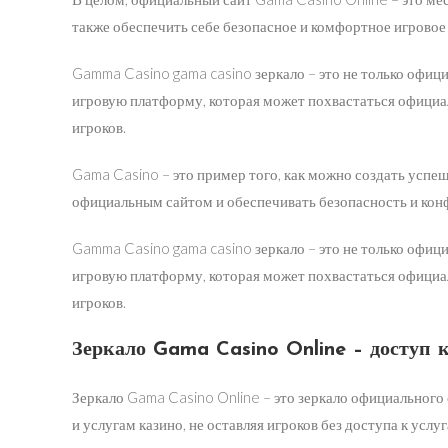
также обеспечить себе безопасное и комфортное игровое
Gamma Casino gama casino зеркало – это не только офици
игровую платформу, которая может похвастаться официа
игроков.
Gama Casino – это пример того, как можно создать усп
официальным сайтом и обеспечивать безопасность и кон
Gamma Casino gama casino зеркало – это не только офици
игровую платформу, которая может похвастаться официа
игроков.
Зеркало Gama Casino Online – доступ 
Зеркало Gama Casino Online – это зеркало официального
и услугам казино, не оставляя игроков без доступа к усл