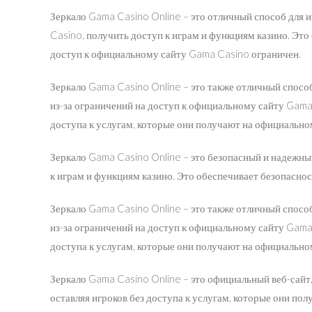
Зеркало Gama Casino Online – это отличный способ для 
Casino, получить доступ к играм и функциям казино. Это 
доступ к официальному сайту Gama Casino ограничен.
Зеркало Gama Casino Online – это также отличный способ 
из-за ограничений на доступ к официальному сайту Gama C
доступа к услугам, которые они получают на официально
Зеркало Gama Casino Online – это безопасный и надежный
к играм и функциям казино. Это обеспечивает безопаснос
Зеркало Gama Casino Online – это также отличный способ 
из-за ограничений на доступ к официальному сайту Gama C
доступа к услугам, которые они получают на официально
Зеркало Gama Casino Online – это официальный веб-сайт,
оставляя игроков без доступа к услугам, которые они по