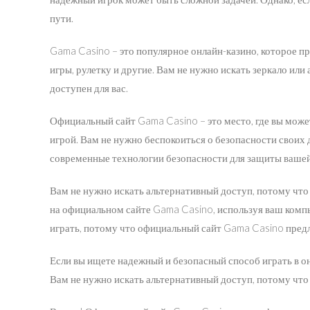
пути.
Gama Casino – это популярное онлайн-казино, которое пр
игры, рулетку и другие. Вам не нужно искать зеркало ил
доступен для вас.
Официальный сайт Gama Casino – это место, где вы може
игрой. Вам не нужно беспокоиться о безопасности своих
современные технологии безопасности для защиты ваше
Вам не нужно искать альтернативный доступ, потому что
на официальном сайте Gama Casino, используя ваш компь
играть, потому что официальный сайт Gama Casino предл
Если вы ищете надежный и безопасный способ играть в о
Вам не нужно искать альтернативный доступ, потому что