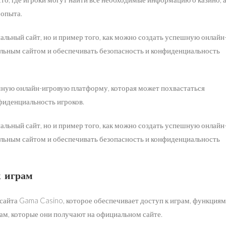
 опыта.
альный сайт, но и пример того, как можно создать успешную онлайн
льным сайтом и обеспечивать безопасность и конфиденциальность
ешную онлайн-игровую платформу, которая может похвастаться
фиденциальность игроков.
альный сайт, но и пример того, как можно создать успешную онлайн
льным сайтом и обеспечивать безопасность и конфиденциальность
к играм
 сайта Gama Casino, которое обеспечивает доступ к играм, функциям
угам, которые они получают на официальном сайте.