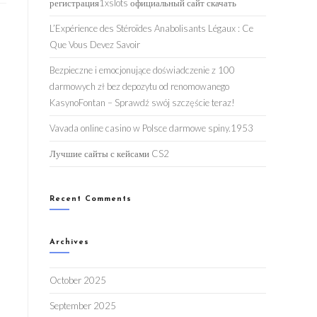
регистрация1xslots официальный сайт скачать
L’Expérience des Stéroïdes Anabolisants Légaux : Ce
Que Vous Devez Savoir
Bezpieczne i emocjonujące doświadczenie z 100
darmowych zł bez depozytu od renomowanego
KasynoFontan – Sprawdź swój szczęście teraz!
Vavada online casino w Polsce darmowe spiny.1953
Лучшие сайты с кейсами CS2
Recent Comments
Archives
October 2025
September 2025