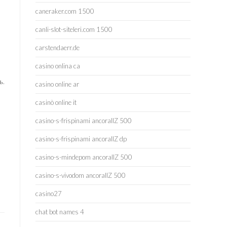
caneraker.com 1500
canli-slot-siteleri.com 1500
carstendaerr.de
casino onlina ca
ь.
casino online ar
casinò online it
casino-s-frispinami ancorallZ 500
casino-s-frispinami ancorallZ dp
casino-s-mindepom ancorallZ 500
casino-s-vivodom ancorallZ 500
casino27
chat bot names 4