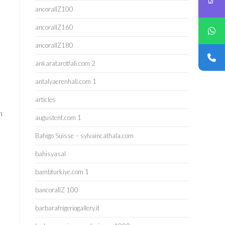
ancorallZ100
ancorallZ160
ancorallZ180
ankaratarotfali.com 2
antalyaerenhali.com 1
articles
п
augustent.com 1
Bahigo Suisse – sylvaincathala.com
bahisyasal
bambturkiye.com 1
bancorallZ 100
barbarafrigeriogallery.it