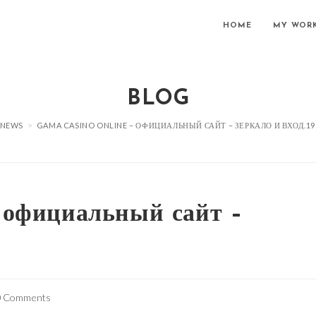
HOME
MY WOR
BLOG
NEWS
>
GAMA CASINO ONLINE – ОФИЦИАЛЬНЫЙ САЙТ – ЗЕРКАЛО И ВХОД.192
 официальный сайт –
0 Comments
ents: