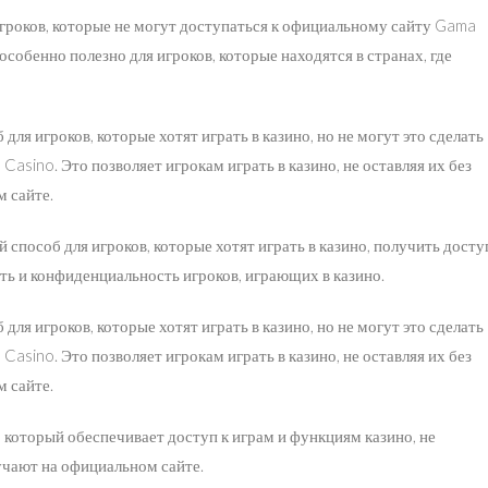
игроков, которые не могут доступаться к официальному сайту Gama
особенно полезно для игроков, которые находятся в странах, где
для игроков, которые хотят играть в казино, но не могут это сделать
asino. Это позволяет игрокам играть в казино, не оставляя их без
м сайте.
 способ для игроков, которые хотят играть в казино, получить досту
ть и конфиденциальность игроков, играющих в казино.
для игроков, которые хотят играть в казино, но не могут это сделать
asino. Это позволяет игрокам играть в казино, не оставляя их без
м сайте.
 который обеспечивает доступ к играм и функциям казино, не
лучают на официальном сайте.