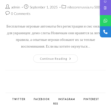
Post
Post
Post
admin
September 1, 2025
nitecorerussia.ru 500
author:
published:
category:
Post
0 Comments
comments:
Бесплатные игровые автоматы без регистрации и смс онлайн
для украинцев: демо слоты Новичкам они нравятся за легкие
правила, а опытные игроки обожают их за теплые
воспоминания. Если вы хотите окунуться…
Старые
Continue Reading
Игровые
Автоматы
И
Слоты
90-
Х
И
2000-
Х
Годов
Играть
TWITTER
FACEBOOK
INSTAGRAM
Бесплатно
PINTEREST
Онлайн
RSS
С
Бонусами