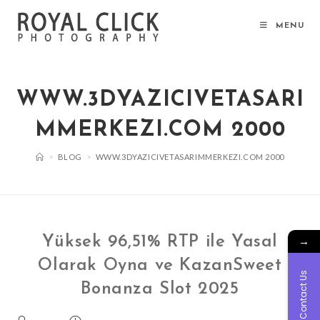
Skip
to
MENU
content
WWW.3DYAZICIVETASARI
MMERKEZI.COM 2000
>
BLOG
>
WWW.3DYAZICIVETASARIMMERKEZI.COM 2000
→
Yüksek 96,51% RTP ile Yasal
Olarak Oyna ve KazanSweet
Contact Us
Bonanza Slot 2025