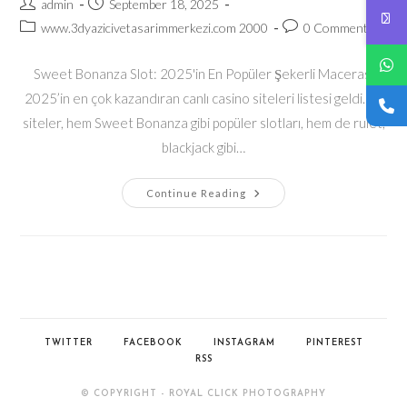
Post
Post
admin
September 18, 2025
author:
published:
Post
Post
www.3dyazicivetasarimmerkezi.com 2000
0 Comments
category:
comments:
Sweet Bonanza Slot: 2025'in En Popüler Şekerli Macerası
2025’in en çok kazandıran canlı casino siteleri listesi geldi. Bu
siteler, hem Sweet Bonanza gibi popüler slotları, hem de rulet,
blackjack gibi…
Yüksek
Continue Reading
96,51%
RTP
Ile
Yasal
Olarak
Oyna
Ve
KazanSweet
Bonanza
Slot
2025
TWITTER
FACEBOOK
INSTAGRAM
PINTEREST
RSS
© COPYRIGHT - ROYAL CLICK PHOTOGRAPHY