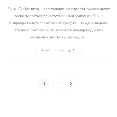
author:
published:
category:
comments:
Stake Casino вход — восстановление пароля Новички могут
воспользоваться приветственными бонусами. Stake
возвращает часть проигранных средств — каждую неделю.
Это позволяет игроку чувствовать поддержку даже в
неудачные дни. Бонус приходит…
Continue Reading
1
2
Go to the next page