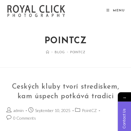
Skip
to
MENU
content
POINTCZ
>
BLOG
>
POINTCZ
Ceských kluby tvorí strediskem,
kam úspech potkává tradici
→
Post
Post
Post
admin
September 10, 2025
PointCZ
Contact Us
author:
published:
category:
Post
0 Comments
comments: