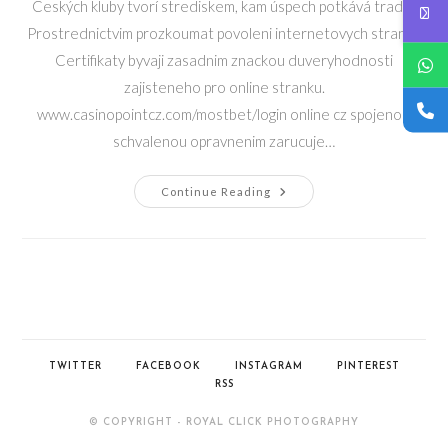
Ceských kluby tvorí strediskem, kam úspech potkává tradici
Prostrednictvim prozkoumat povoleni internetovych stranek
Certifikaty byvaji zasadnim znackou duveryhodnosti
zajisteneho pro online stranku.
www.casinopointcz.com/mostbet/login online cz spojeno s
schvalenou opravnenim zarucuje…
Ceských
Continue Reading
Kluby
Tvorí
Strediskem,
Kam
Úspech
Potkává
Tradici
TWITTER
FACEBOOK
INSTAGRAM
PINTEREST
RSS
© COPYRIGHT - ROYAL CLICK PHOTOGRAPHY