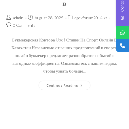
Contact Us
в
Post
Post
Post
admin
August 28, 2025
egovforum2014.kz
author:
published:
category:
Post
0 Comments
comments:
Букмекерская Контора Ubet Ставки На Спорт Онлайн В
Казахстан Независимо от ваших предпочтений в спорте,
онлайн букмекер предлагает разнообразие событий и
выгодные коэффициенты. Ознакомьтесь с нашим гидом,
чтобы узнать больше…
Ubet
Continue Reading
Букмекерская
Контора
Ставки
На
Спорт
Онлайн
В
Ставки
На
Спорт