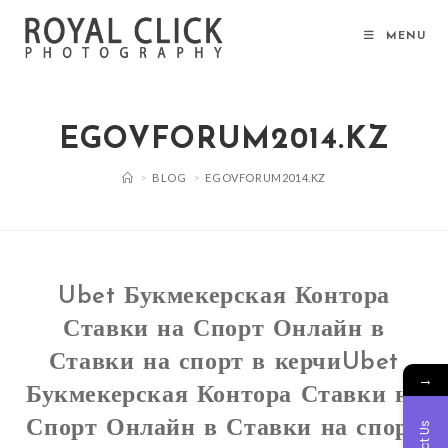
Skip
to
MENU
content
EGOVFORUM2014.KZ
>
BLOG
>
EGOVFORUM2014.KZ
Ubet Букмекерская Контора
Ставки на Спорт Онлайн в
Ставки на спорт в керчиUbet
→
Букмекерская Контора Ставки на
Спорт Онлайн в Ставки на спорт