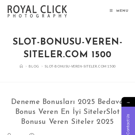
Skip
to
MENU
content
SLOT-BONUSU-VEREN-
SITELER.COM 1500
>
BLOG
>
SLOT-BONUSU-VEREN-SITELER.COM 1500
→
Deneme Bonusları 2025 Bedava
Bonus Veren En İyi SitelerSlot
Contact Us
Bonusu Veren Siteler 2025