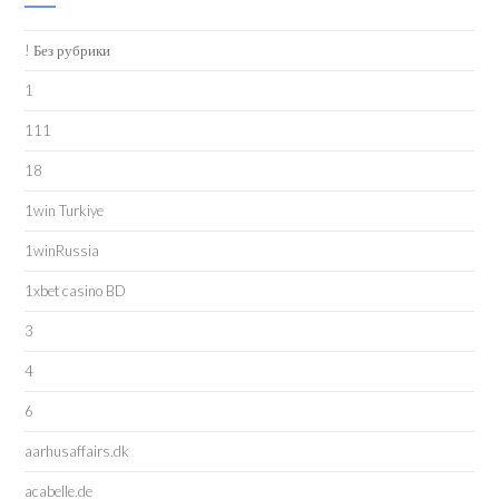
! Без рубрики
1
111
18
1win Turkiye
1winRussia
1xbet casino BD
3
4
6
aarhusaffairs.dk
acabelle.de