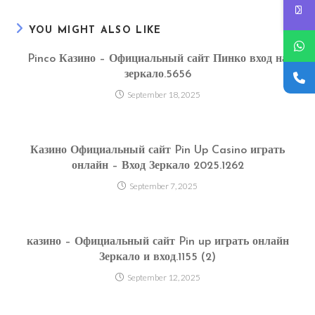
YOU MIGHT ALSO LIKE
Pinco Казино – Официальный сайт Пинко вход на
зеркало.5656
September 18, 2025
Казино Официальный сайт Pin Up Casino играть
онлайн – Вход Зеркало 2025.1262
September 7, 2025
казино – Официальный сайт Pin up играть онлайн
Зеркало и вход.1155 (2)
September 12, 2025