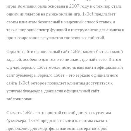
игры. Компания была основана в 2007 году и с тех пор стала
одним из лидеров на рынке онлайн-игр. 1xBet предлагает
своим клиентам безопасный и надежный способ ставок, а
также широкий спектр функций и инструментов для анализа и
прогнозирования результатов спортивных событий.
Однако, найти официальный сайт 1xBet может быть сложной
задачей, особенно для тех, кто не знает, где найти его. В этом
случае, зеркало 1хбет может помочь вам найти официальный
сайт букмекера. Зеркало 1хбет – это зеркало официального
сайта 1xBet, которое позволяет клиентам доступаться к
услугам букмекера, даже если официальный сайт
заблокирован.
Скачать 1xBet – это простой способ доступа к услугам
букмекера. 1xBet предлагает своим клиентам скачать
приложение для смартфона или компьютера, которое