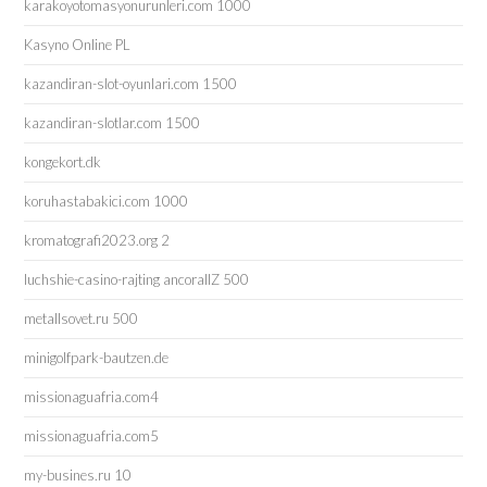
karakoyotomasyonurunleri.com 1000
Kasyno Online PL
kazandiran-slot-oyunlari.com 1500
kazandiran-slotlar.com 1500
kongekort.dk
koruhastabakici.com 1000
kromatografi2023.org 2
luchshie-casino-rajting ancorallZ 500
metallsovet.ru 500
minigolfpark-bautzen.de
missionaguafria.com4
missionaguafria.com5
my-busines.ru 10