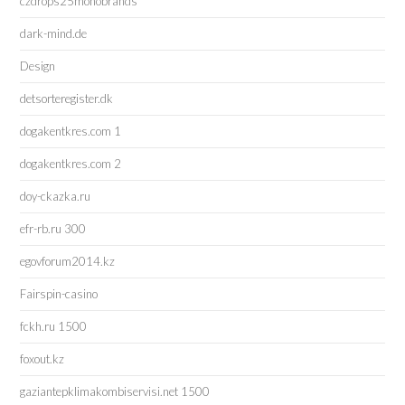
czdrops25monobrands
dark-mind.de
Design
detsorteregister.dk
dogakentkres.com 1
dogakentkres.com 2
doy-ckazka.ru
efr-rb.ru 300
egovforum2014.kz
Fairspin-casino
fckh.ru 1500
foxout.kz
gaziantepklimakombiservisi.net 1500