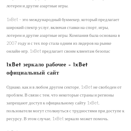
лотереи и другие азартные игры.
1xBet – это международный букмекер, который предлагает
широкий спектр услуг, включая ставки на спорт, игры,
лотереи и другие азартные игры. Компания была основана в
2007 году и с тех пор стала одним из лидеров на рынке
онлайн-игр. 1xBet предлагает своим клиентам безопас
1xBet зеркало рабочее – 1xBet
официальный сайт
Однако, как и в любом другом секторе, 1xBet не свободен от
проблем. В связи с тем, что некоторые страны и регионы
запрещают доступ к официальному сайту 1xBet,
пользователи могут столкнуться с трудностями при доступе к
ресурсу. В этом случае, 1xBet зеркало может помочь.