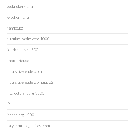
ggokpoker-ru.ru
ggpoker-ru.ru
hamlet.kz
hukukmirasim.com 1000
ildarkhanov.ru 500
impro-trier.de
inquisitivereader.com
inquisitivereader.comapp z2
intellectplanet.ru 1500
IPL
iscass.org 1500
italyanmutfagihaftasi.com 1