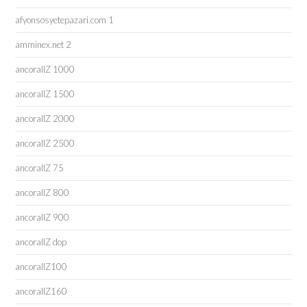
afyonsosyetepazari.com 1
amminex.net 2
ancorallZ 1000
ancorallZ 1500
ancorallZ 2000
ancorallZ 2500
ancorallZ 75
ancorallZ 800
ancorallZ 900
ancorallZ dop
ancorallZ100
ancorallZ160