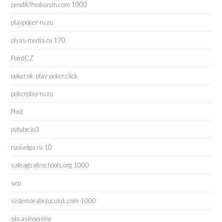
pendik9noluasm.com 1000
playpoker-ru.ru
plyas-media.ru 170
PointCZ
poker.ok-play-poker.click
pokerplay-ru.ru
Post
pytube.io3
ruoivolga.ru 10
safeagsafeschools.org 1000
sep
sistemarabuluculuk.com 1000
skcasinoonline