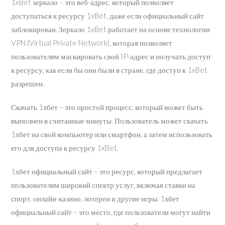
1xBet зеркало – это веб-адрес, который позволяет
доступаться к ресурсу 1xBet, даже если официальный сайт
заблокирован. Зеркало 1xBet работает на основе технологии
VPN (Virtual Private Network), которая позволяет
пользователям маскировать свой IP-адрес и получать доступ
к ресурсу, как если бы они были в стране, где доступ к 1xBet
разрешен.
Скачать 1хбет – это простой процесс, который может быть
выполнен в считанные минуты. Пользователь может скачать
1хбет на свой компьютер или смартфон, а затем использовать
его для доступа к ресурсу 1xBet.
1хбет официальный сайт – это ресурс, который предлагает
пользователям широкий спектр услуг, включая ставки на
спорт, онлайн-казино, лотереи и другие игры. 1хбет
официальный сайт – это место, где пользователи могут найти