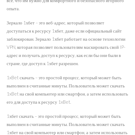
все, что им нужно для комфортного и безопасного игорного
опыта.
Зеркало 1хбет – это веб-адрес, который позволяет
доступаться к ресурсу 1хбет, даже если официальный сайт
заблокирован. Зеркало 1хбет работает на основе технологии
VPN, которая позволяет пользователям маскировать свой IP-
адрес и получать доступ к ресурсу, как если бы они были в
стране, где доступ к 1хбет разрешен.
1xBet скачать – это простой процесс, который может быть
выполнен в считанные минуты. Пользователь может скачать
1xBet на свой компьютер или смартфон, а затем использовать
его для доступа к ресурсу 1xBet.
1хбет скачать – это простой процесс, который может быть
выполнен в считанные минуты. Пользователь может скачать
1хбет на свой компьютер или смартфон, а затем использовать