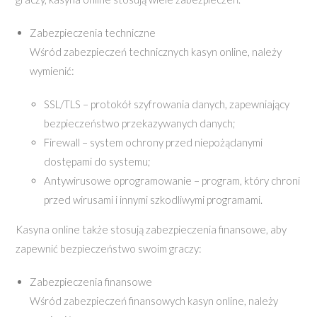
Zabezpieczenia techniczne
Wśród zabezpieczeń technicznych kasyn online, należy
wymienić:
SSL/TLS – protokół szyfrowania danych, zapewniający
bezpieczeństwo przekazywanych danych;
Firewall – system ochrony przed niepożądanymi
dostępami do systemu;
Antywirusowe oprogramowanie – program, który chroni
przed wirusami i innymi szkodliwymi programami.
Kasyna online także stosują zabezpieczenia finansowe, aby
zapewnić bezpieczeństwo swoim graczy:
Zabezpieczenia finansowe
Wśród zabezpieczeń finansowych kasyn online, należy