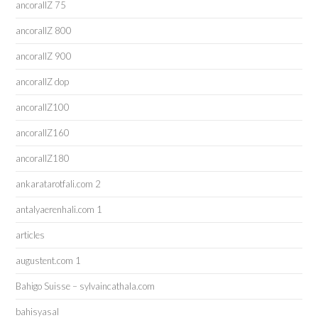
ancorallZ 75
ancorallZ 800
ancorallZ 900
ancorallZ dop
ancorallZ100
ancorallZ160
ancorallZ180
ankaratarotfali.com 2
antalyaerenhali.com 1
articles
augustent.com 1
Bahigo Suisse – sylvaincathala.com
bahisyasal