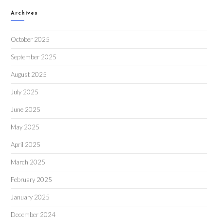
Archives
October 2025
September 2025
August 2025
July 2025
June 2025
May 2025
April 2025
March 2025
February 2025
January 2025
December 2024