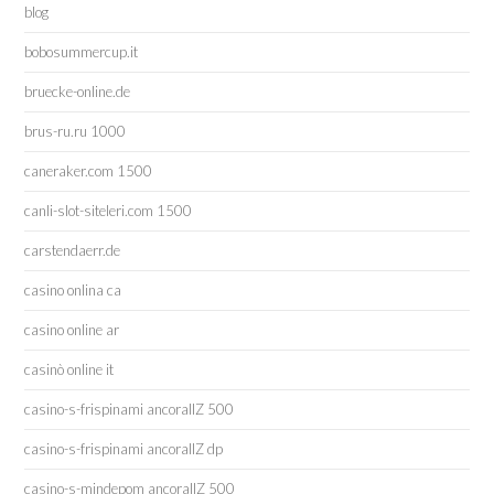
blog
bobosummercup.it
bruecke-online.de
brus-ru.ru 1000
caneraker.com 1500
canli-slot-siteleri.com 1500
carstendaerr.de
casino onlina ca
casino online ar
casinò online it
casino-s-frispinami ancorallZ 500
casino-s-frispinami ancorallZ dp
casino-s-mindepom ancorallZ 500