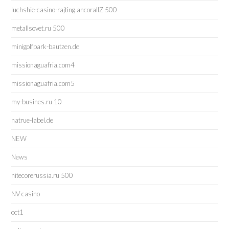
luchshie-casino-rajting ancorallZ 500
metallsovet.ru 500
minigolfpark-bautzen.de
missionaguafria.com4
missionaguafria.com5
my-busines.ru 10
natrue-label.de
NEW
News
nitecorerussia.ru 500
NV casino
oct1