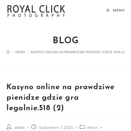
Skip
to
MENU
content
BLOG
>
NEWS
>
KASYNO ONLINE NA PRAWDZIWE PIENIDZE GDZIE GRA LEGALN
Kasyno online na prawdziwe
pienidze gdzie gra
legalnie.518 (2)
Post
Post
Post
admin
September 7, 2025
News