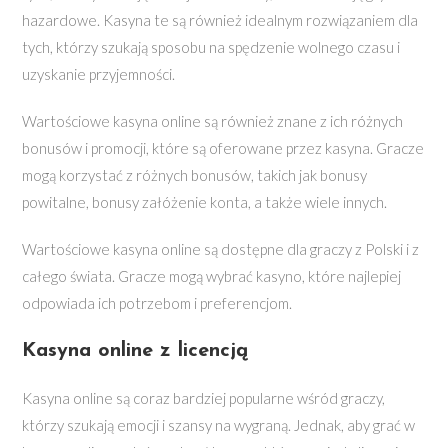
hazardowe. Kasyna te są również idealnym rozwiązaniem dla
tych, którzy szukają sposobu na spędzenie wolnego czasu i
uzyskanie przyjemności.
Wartościowe kasyna online są również znane z ich różnych
bonusów i promocji, które są oferowane przez kasyna. Gracze
mogą korzystać z różnych bonusów, takich jak bonusy
powitalne, bonusy załóżenie konta, a także wiele innych.
Wartościowe kasyna online są dostępne dla graczy z Polski i z
całego świata. Gracze mogą wybrać kasyno, które najlepiej
odpowiada ich potrzebom i preferencjom.
Kasyna online z licencją
Kasyna online są coraz bardziej popularne wśród graczy,
którzy szukają emocji i szansy na wygraną. Jednak, aby grać w