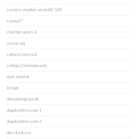
casino-s-vivodom ancorallZ 500
casino27
chat bot names 4
cossac.org
cultura.cosenza.it
czdrops25monobrands
dark-mind.de
Design
detsorteregister.dk
dogakentkres.com 1
dogakentkres.com 2
doy-ckazka.ru