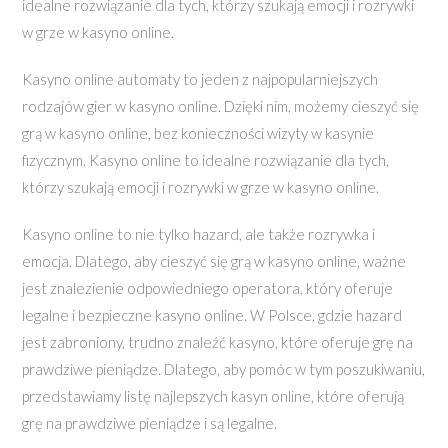
idealne rozwiązanie dla tych, którzy szukają emocji i rozrywki
w grze w kasyno online.
Kasyno online automaty to jeden z najpopularniejszych
rodzajów gier w kasyno online. Dzięki nim, możemy cieszyć się
grą w kasyno online, bez konieczności wizyty w kasynie
fizycznym. Kasyno online to idealne rozwiązanie dla tych,
którzy szukają emocji i rozrywki w grze w kasyno online.
Kasyno online to nie tylko hazard, ale także rozrywka i
emocja. Dlatego, aby cieszyć się grą w kasyno online, ważne
jest znalezienie odpowiedniego operatora, który oferuje
legalne i bezpieczne kasyno online. W Polsce, gdzie hazard
jest zabroniony, trudno znaleźć kasyno, które oferuje grę na
prawdziwe pieniądze. Dlatego, aby pomóc w tym poszukiwaniu,
przedstawiamy listę najlepszych kasyn online, które oferują
grę na prawdziwe pieniądze i są legalne.