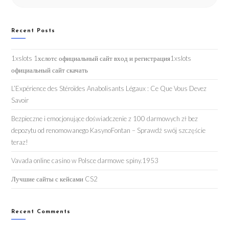
this
website
Recent Posts
1xslots 1хслотс официальный сайт вход и регистрация1xslots
официальный сайт скачать
L’Expérience des Stéroïdes Anabolisants Légaux : Ce Que Vous Devez
Savoir
Bezpieczne i emocjonujące doświadczenie z 100 darmowych zł bez
depozytu od renomowanego KasynoFontan – Sprawdź swój szczęście
teraz!
Vavada online casino w Polsce darmowe spiny.1953
Лучшие сайты с кейсами CS2
Recent Comments