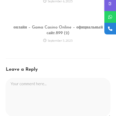
September 6, 2025
онлайн – Gama Casino Online – официальный
сайт.899 (2)
September 5, 2025
Leave a Reply
Comment