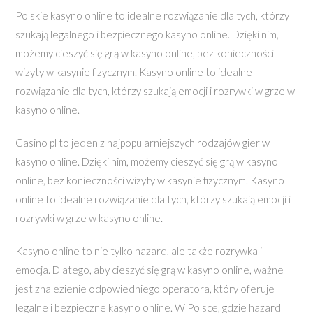
Polskie kasyno online to idealne rozwiązanie dla tych, którzy
szukają legalnego i bezpiecznego kasyno online. Dzięki nim,
możemy cieszyć się grą w kasyno online, bez konieczności
wizyty w kasynie fizycznym. Kasyno online to idealne
rozwiązanie dla tych, którzy szukają emocji i rozrywki w grze w
kasyno online.
Casino pl to jeden z najpopularniejszych rodzajów gier w
kasyno online. Dzięki nim, możemy cieszyć się grą w kasyno
online, bez konieczności wizyty w kasynie fizycznym. Kasyno
online to idealne rozwiązanie dla tych, którzy szukają emocji i
rozrywki w grze w kasyno online.
Kasyno online to nie tylko hazard, ale także rozrywka i
emocja. Dlatego, aby cieszyć się grą w kasyno online, ważne
jest znalezienie odpowiedniego operatora, który oferuje
legalne i bezpieczne kasyno online. W Polsce, gdzie hazard