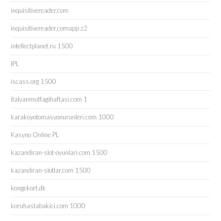
inquisitivereader.com
inquisitivereader.comapp z2
intellectplanet.ru 1500
IPL
iscass.org 1500
italyanmutfagihaftasi.com 1
karakoyotomasyonurunleri.com 1000
Kasyno Online PL
kazandiran-slot-oyunlari.com 1500
kazandiran-slotlar.com 1500
kongekort.dk
koruhastabakici.com 1000