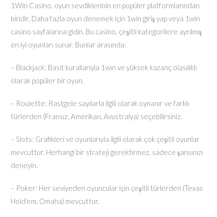
1Win Casino, oyun sevdiklerinin en popüler platformlarından
biridir. Daha fazla oyun denemek için 1win giriş yap veya 1win
casino sayfalarına gidin. Bu casino, çeşitli kategorilere ayrılmış
en iyi oyunları sunar. Bunlar arasında:
– Blackjack: Basit kurallarıyla 1wın ve yüksek kazanç olasılıklı
olarak popüler bir oyun.
– Roulette: Rastgele sayılarla ilgili olarak oynanır ve farklı
türlerden (Fransız, Amerikan, Avustralya) seçebilirsiniz.
– Slots: Grafikleri ve oyunlarıyla ilgili olarak çok çeşitli oyunlar
mevcuttur. Herhangi bir strateji gerektirmez, sadece şansınızı
deneyin.
– Poker: Her seviyeden oyuncular için çeşitli türlerden (Texas
Hold’em, Omaha) mevcuttur.