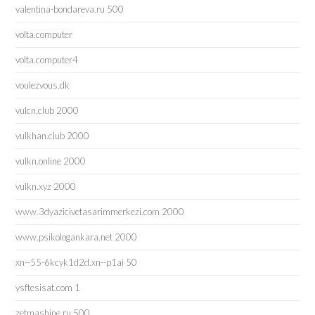
valentina-bondareva.ru 500
volta.computer
volta.computer4
voulezvous.dk
vulcn.club 2000
vulkhan.club 2000
vulkn.online 2000
vulkn.xyz 2000
www.3dyazicivetasarimmerkezi.com 2000
www.psikologankara.net 2000
xn--55-6kcyk1d2d.xn--p1ai 50
ysftesisat.com 1
zetmashine.ru 500