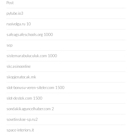
Post
pytube.io3
ruoivolga.ru 10
safeagsafeschools.org 1000
sep
sistemarabuluculuk.com 1000
skcasinoonline
skopjenatocak.mk
slot-bonusu-veren-siteler.com 1500
slot-destek.com 1500
sondakikaguncelhaber.com 2
sovetinskoe-sp.ru2
space-interiors.it