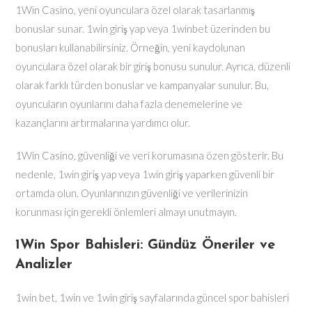
1Win Casino, yeni oyunculara özel olarak tasarlanmış
bonuslar sunar. 1win giriş yap veya 1winbet üzerinden bu
bonusları kullanabilirsiniz. Örneğin, yeni kaydolunan
oyunculara özel olarak bir giriş bonusu sunulur. Ayrıca, düzenli
olarak farklı türden bonuslar ve kampanyalar sunulur. Bu,
oyuncuların oyunlarını daha fazla denemelerine ve
kazançlarını artırmalarına yardımcı olur.
1Win Casino, güvenliği ve veri korumasına özen gösterir. Bu
nedenle, 1win giriş yap veya 1win giriş yaparken güvenli bir
ortamda olun. Oyunlarınızın güvenliği ve verilerinizin
korunması için gerekli önlemleri almayı unutmayın.
1Win Spor Bahisleri: Gündüz Öneriler ve
Analizler
1win bet, 1win ve 1win giriş sayfalarında güncel spor bahisleri