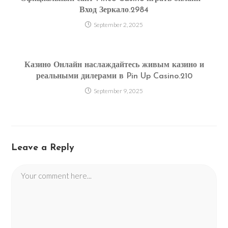
Вход Зеркало.2984
September 2, 2025
Казино Онлайн наслаждайтесь живым казино и
реальными дилерами в Pin Up Casino.210
September 9, 2025
Leave a Reply
Comment