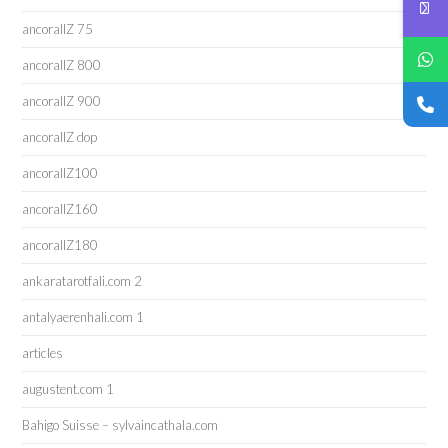
ancorallZ 75
ancorallZ 800
ancorallZ 900
ancorallZ dop
ancorallZ100
ancorallZ160
ancorallZ180
ankaratarotfali.com 2
antalyaerenhali.com 1
articles
augustent.com 1
Bahigo Suisse – sylvaincathala.com