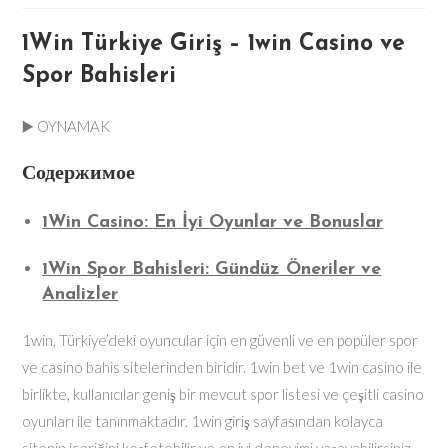
1Win Türkiye Giriş – 1win Casino ve
Spor Bahisleri
▶️ OYNAMAK
Содержимое
1Win Casino: En İyi Oyunlar ve Bonuslar
1Win Spor Bahisleri: Gündüz Öneriler ve
Analizler
1win, Türkiye’deki oyuncular için en güvenli ve en popüler spor
ve casino bahis sitelerinden biridir. 1win bet ve 1win casino ile
birlikte, kullanıcılar geniş bir mevcut spor listesi ve çeşitli casino
oyunları ile tanınmaktadır. 1win giriş sayfasından kolayca