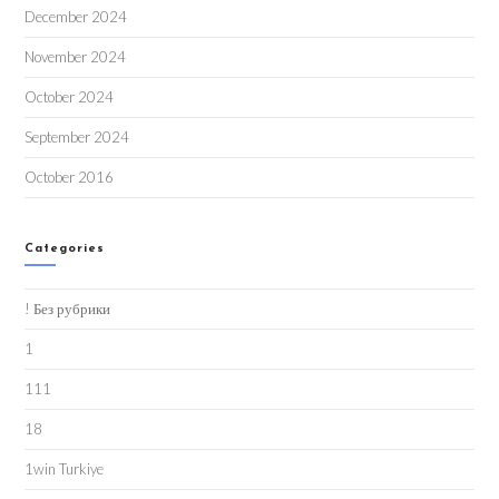
December 2024
November 2024
October 2024
September 2024
October 2016
Categories
! Без рубрики
1
111
18
1win Turkiye