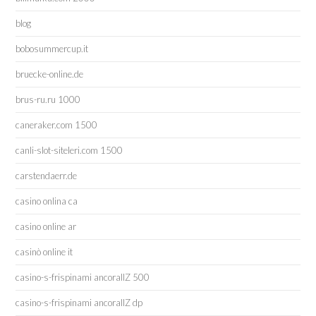
blog
bobosummercup.it
bruecke-online.de
brus-ru.ru 1000
caneraker.com 1500
canli-slot-siteleri.com 1500
carstendaerr.de
casino onlina ca
casino online ar
casinò online it
casino-s-frispinami ancorallZ 500
casino-s-frispinami ancorallZ dp