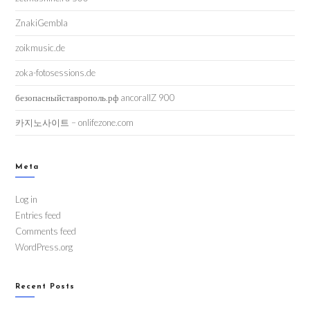
ZnakiGembla
zoikmusic.de
zoka-fotosessions.de
безопасныйставрополь.рф ancorallZ 900
카지노사이트 – onlifezone.com
Meta
Log in
Entries feed
Comments feed
WordPress.org
Recent Posts