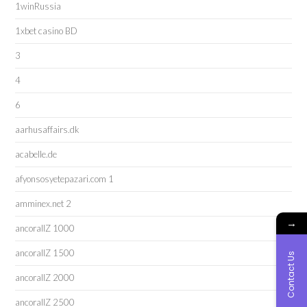
1winRussia
1xbet casino BD
3
4
6
aarhusaffairs.dk
acabelle.de
afyonsosyetepazari.com 1
amminex.net 2
→
ancorallZ 1000
ancorallZ 1500
Contact Us
ancorallZ 2000
ancorallZ 2500