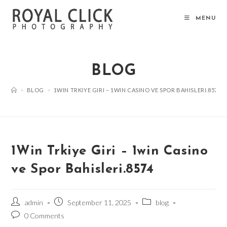
Skip
to
MENU
content
BLOG
>
BLOG
>
1WIN TRKIYE GIRI – 1WIN CASINO VE SPOR BAHISLERI.8574
1Win Trkiye Giri – 1win Casino
ve Spor Bahisleri.8574
Post
Post
Post
admin
September 11, 2025
blog
author:
published:
category:
Post
0 Comments
comments: