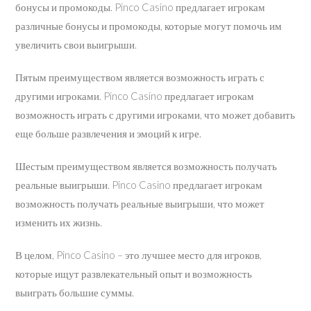
бонусы и промокоды. Pinco Casino предлагает игрокам
различные бонусы и промокоды, которые могут помочь им
увеличить свои выигрыши.
Пятым преимуществом является возможность играть с
другими игроками. Pinco Casino предлагает игрокам
возможность играть с другими игроками, что может добавить
еще больше развлечения и эмоций к игре.
Шестым преимуществом является возможность получать
реальные выигрыши. Pinco Casino предлагает игрокам
возможность получать реальные выигрыши, что может
изменить их жизнь.
В целом, Pinco Casino – это лучшее место для игроков,
которые ищут развлекательный опыт и возможность
выиграть большие суммы.