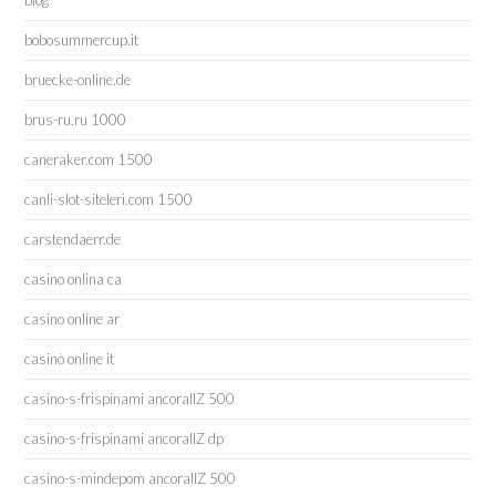
blog
bobosummercup.it
bruecke-online.de
brus-ru.ru 1000
caneraker.com 1500
canli-slot-siteleri.com 1500
carstendaerr.de
casino onlina ca
casino online ar
casinò online it
casino-s-frispinami ancorallZ 500
casino-s-frispinami ancorallZ dp
casino-s-mindepom ancorallZ 500