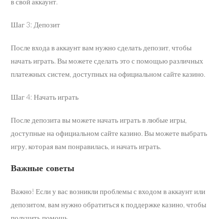
в свой аккаунт.
Шаг 3: Депозит
После входа в аккаунт вам нужно сделать депозит, чтобы
начать играть. Вы можете сделать это с помощью различных
платежных систем, доступных на официальном сайте казино.
Шаг 4: Начать играть
После депозита вы можете начать играть в любые игры,
доступные на официальном сайте казино. Вы можете выбрать
игру, которая вам понравилась, и начать играть.
Важные советы
Важно! Если у вас возникли проблемы с входом в аккаунт или
депозитом, вам нужно обратиться к поддержке казино, чтобы
получить помощь.