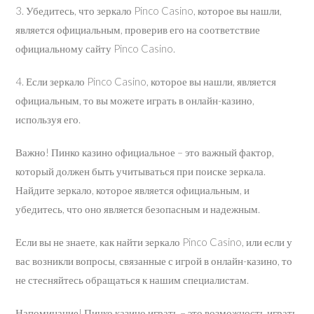
3. Убедитесь, что зеркало Pinco Casino, которое вы нашли,
является официальным, проверив его на соответствие
официальному сайту Pinco Casino.
4. Если зеркало Pinco Casino, которое вы нашли, является
официальным, то вы можете играть в онлайн-казино,
используя его.
Важно! Пинко казино официальное – это важный фактор,
который должен быть учитываться при поиске зеркала.
Найдите зеркало, которое является официальным, и
убедитесь, что оно является безопасным и надежным.
Если вы не знаете, как найти зеркало Pinco Casino, или если у
вас возникли вопросы, связанные с игрой в онлайн-казино, то
не стесняйтесь обращаться к нашим специалистам.
Напоминание! Пинко казино играть – это возможность играть