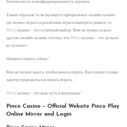
безопасность и конфиденциальность игроков.
Таким образом, если вы ищете официальное онлайн-казино,
где можно играть в различные игры и выиграть деньги, то
Pinco казино – это отличный выбор. Вам не нужно искать
другие онлайн-казино, потому что Pinco казино – это лучшее
из лучшего.
Начните играть сейчас!
Вам не нужно ждать, чтобы начать играть. Вам нужно только
зарегистрироваться и начать играть.
Pinco казино – это ваш путь к выигрышу!
Pinco Casino – Official Website Pinco Play
Online Mirror and Login