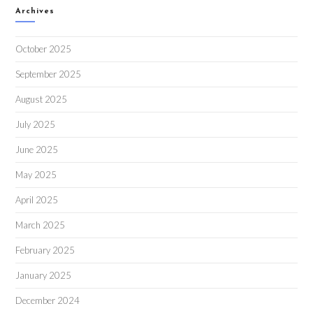
Archives
October 2025
September 2025
August 2025
July 2025
June 2025
May 2025
April 2025
March 2025
February 2025
January 2025
December 2024