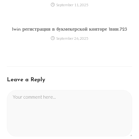
September 11, 2025
1win регистрация в букмекерской конторе 1вин.723
September 26, 2025
Leave a Reply
Comment