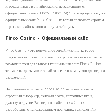
игрокам играть в онлайн-казино, не зависящим от
официального сайта. Pinco Casino Login – это процесс входа в
официальный сайт Pinco Casino, который позволяет игрокам
играть в онлайн-казино и получать бонусы.
Pinco Casino – Официальный сайт
Pinco Casino – это популярное онлайн-казино, которое
предлагает игрокам широкий спектр развлекательных игр и
возможностей для ставок. Официальный сайт Pinco Casino –
это место, где вы можете найти все, что вам нужно для игры и
развлечений.
На официальном сайте Pinco Casino вы можете найти
огромный выбор игр, включая слоты, карточные игры,
рулетку и другие. Все игры на сайте Pinco Casino
разработаны с использованием последних технологий и