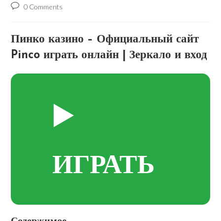
author:
published:
category:
Post
0 Comments
comments:
Пинко казино – Официальный сайт
Pinco играть онлайн | Зеркало и вход
▶️
ИГРАТЬ