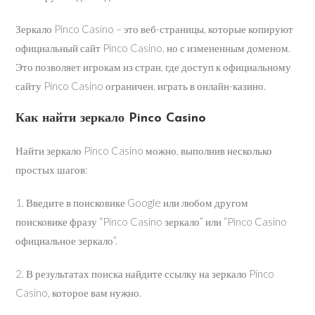
Зеркало Pinco Casino – это веб-страницы, которые копируют
официальный сайт Pinco Casino, но с измененным доменом.
Это позволяет игрокам из стран, где доступ к официальному
сайту Pinco Casino ограничен, играть в онлайн-казино.
Как найти зеркало Pinco Casino
Найти зеркало Pinco Casino можно, выполнив несколько
простых шагов:
1. Введите в поисковике Google или любом другом
поисковике фразу “Pinco Casino зеркало” или “Pinco Casino
официальное зеркало”.
2. В результатах поиска найдите ссылку на зеркало Pinco
Casino, которое вам нужно.