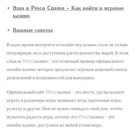
Вход в Pinco Casino – Как войти в игровое
казино
Важные советы
В наше время интернета и онлайн-игр казино стало не только
популярным, но и доступным для большинства людей. В этом
смысле Pinco казино – это отличный пример официального
онлайн-казино, которое предлагает игрокам широкий спектр
развлечений и возможностей для выигрыша.
Официальный сайт Pinco казино – это место, где вы можете
играть в различные игры, включая слоты, карточные игры,
рулетку и другие. Вам не нужно покидать свой дом, чтобы
испытать радость игры, потому что Pinco казино – это
онлайн-казино, доступное из любой точки мира.