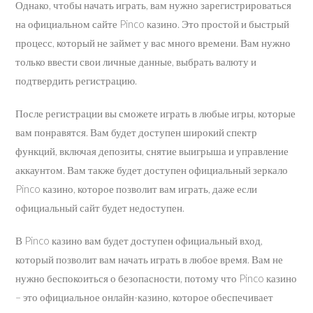
Однако, чтобы начать играть, вам нужно зарегистрироваться
на официальном сайте Pinco казино. Это простой и быстрый
процесс, который не займет у вас много времени. Вам нужно
только ввести свои личные данные, выбрать валюту и
подтвердить регистрацию.
После регистрации вы сможете играть в любые игры, которые
вам понравятся. Вам будет доступен широкий спектр
функций, включая депозиты, снятие выигрыша и управление
аккаунтом. Вам также будет доступен официальный зеркало
Pinco казино, которое позволит вам играть, даже если
официальный сайт будет недоступен.
В Pinco казино вам будет доступен официальный вход,
который позволит вам начать играть в любое время. Вам не
нужно беспокоиться о безопасности, потому что Pinco казино
– это официальное онлайн-казино, которое обеспечивает