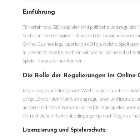
Einführung
Für erfahrene Glücksspieler sind politische und regulat
Faktoren, die das Spielerlebnis und die Gewinnchancen e
Online-Casinos legal operieren dürfen, welche Spieltypen
In diesem Artikel beleuchten wir, wie politische Entsche
Spieler daraus lernen können.
Die Rolle der Regulierungen im Online-G
Regierungen auf der ganzen Welt reagieren unterschiedl
einige Länder den Markt streng regulieren und lizenziere
andere restriktive Verbote. Für erfahrene Spieler bedeut
die rechtlichen Rahmenbedingungen je nach Region erheb
Lizenzierung und Spielerschutz