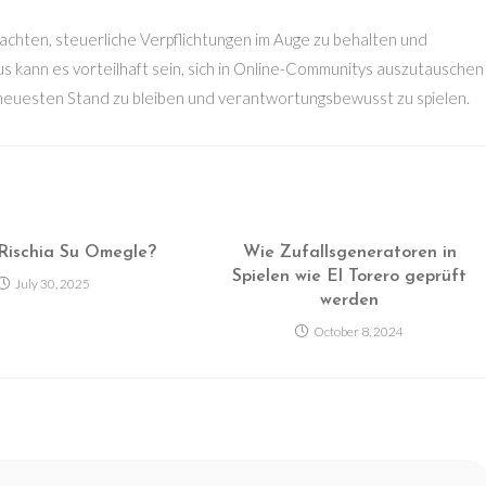
achten, steuerliche Verpflichtungen im Auge zu behalten und
s kann es vorteilhaft sein, sich in Online-Communitys auszutauschen
m neuesten Stand zu bleiben und verantwortungsbewusst zu spielen.
 Rischia Su Omegle?
Wie Zufallsgeneratoren in
Spielen wie El Torero geprüft
July 30, 2025
werden
October 8, 2024