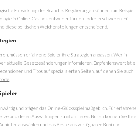
ogische Entwicklung der Branche. Regulierungen können zum Beispiel
ologie in Online-Casinos entweder fördern oder erschweren. Für
sind diese politischen Weichenstellungen entscheidend.
ategien
ren, müssen erfahrene Spieler ihre Strategien anpassen. Wer in
s über aktuelle Gesetzesänderungen informieren. Empfehlenswert ist e
ezensionen und Tipps auf spezialisierten Seiten, auf denen Sie auch
lcode
.
pieler
enwärtig und prägen das Online-Glücksspiel maßgeblich. Für erfahren
Gesetze und deren Auswirkungen zu informieren. Nur so können Sie Ihr
te Anbieter auswählen und das Beste aus verfügbaren Boni und