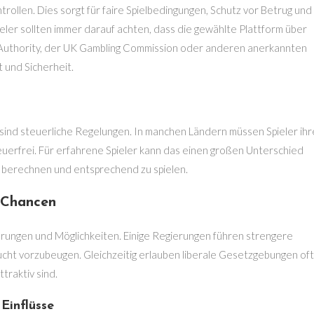
ollen. Dies sorgt für faire Spielbedingungen, Schutz vor Betrug und
ler sollten immer darauf achten, dass die gewählte Plattform über
ng Authority, der UK Gambling Commission oder anderen anerkannten
t und Sicherheit.
 sind steuerliche Regelungen. In manchen Ländern müssen Spieler ihr
uerfrei. Für erfahrene Spieler kann das einen großen Unterschied
u berechnen und entsprechend zu spielen.
 Chancen
rungen und Möglichkeiten. Einige Regierungen führen strengere
elsucht vorzubeugen. Gleichzeitig erlauben liberale Gesetzgebungen oft
traktiv sind.
Einflüsse