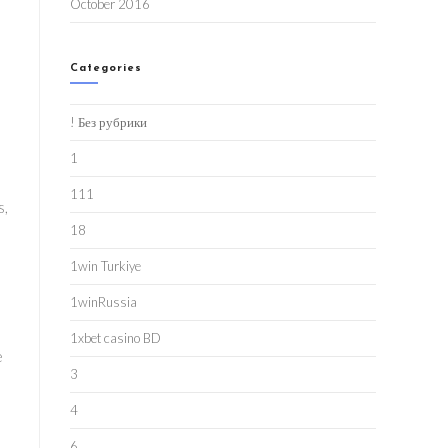
October 2016
Categories
! Без рубрики
1
111
s,
18
1win Turkiye
1winRussia
1xbet casino BD
e
3
e
4
6