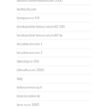
bedava-casino-oyunlari.com 1000
beethecity.com
beregaevo.ru 4-8
besdepositnie-bonusi ancorallZ 500
besdepositnie-bonusi ancorallZ dp
besyohocam.com 1
besyohocam.com 2
biboshop.ru 500
bilimufku.com 2000
blog
bobosummercup.it
bruecke-online.de
brus-ru.ru 1000