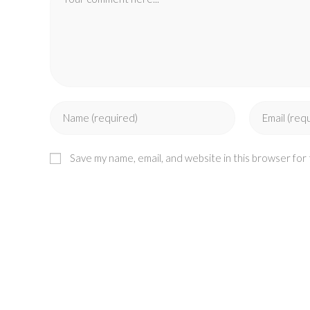
Enter
Enter
your
your
name
email
Save my name, email, and website in this browser for
or
address
username
to
to
comment
comment