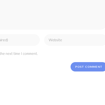
Enter
your
website
 the next time I comment.
URL
(optional)