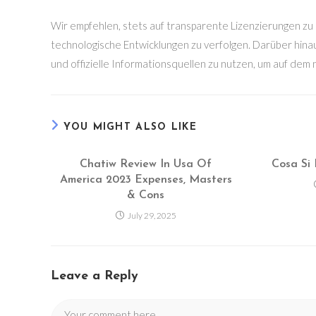
Wir empfehlen, stets auf transparente Lizenzierungen zu 
technologische Entwicklungen zu verfolgen. Darüber hinau
und offizielle Informationsquellen zu nutzen, um auf de
YOU MIGHT ALSO LIKE
Chatiw Review In Usa Of
Cosa Si
America 2023 Expenses, Masters
& Cons
July 29, 2025
Leave a Reply
Comment