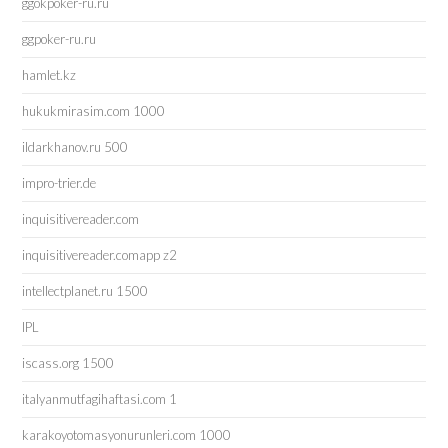
ggokpoker-ru.ru
ggpoker-ru.ru
hamlet.kz
hukukmirasim.com 1000
ildarkhanov.ru 500
impro-trier.de
inquisitivereader.com
inquisitivereader.comapp z2
intellectplanet.ru 1500
IPL
iscass.org 1500
italyanmutfagihaftasi.com 1
karakoyotomasyonurunleri.com 1000