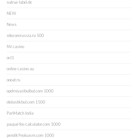
natrue-label.de
NEW
News
nitecorerussia.ru 500
NV casino
oct1
online casino au
oooat.ru
opdrniyazibulbul.com 1000
otolastikbul.com 1500
PariMatch India
paypal-fee-calculator.com 1000
pendik9noluasm.com 1000