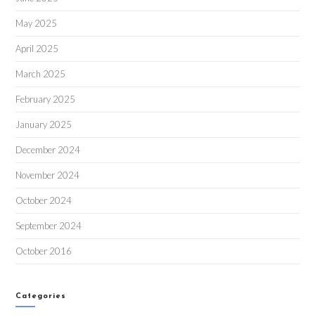
May 2025
April 2025
March 2025
February 2025
January 2025
December 2024
November 2024
October 2024
September 2024
October 2016
Categories