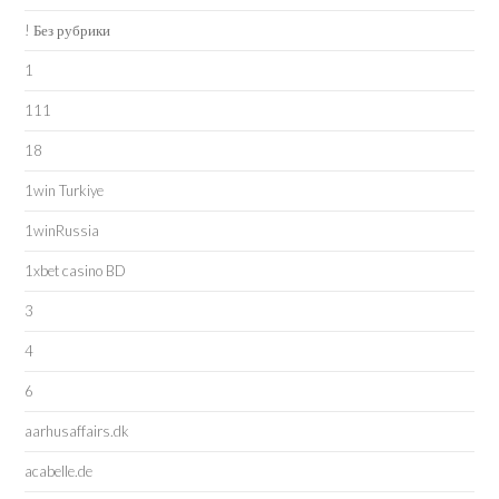
! Без рубрики
1
111
18
1win Turkiye
1winRussia
1xbet casino BD
3
4
6
aarhusaffairs.dk
acabelle.de