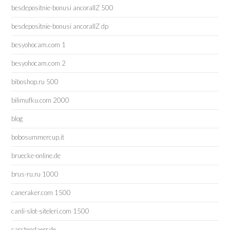
besdepositnie-bonusi ancorallZ 500
besdepositnie-bonusi ancorallZ dp
besyohocam.com 1
besyohocam.com 2
biboshop.ru 500
bilimufku.com 2000
blog
bobosummercup.it
bruecke-online.de
brus-ru.ru 1000
caneraker.com 1500
canli-slot-siteleri.com 1500
carstendaerr.de