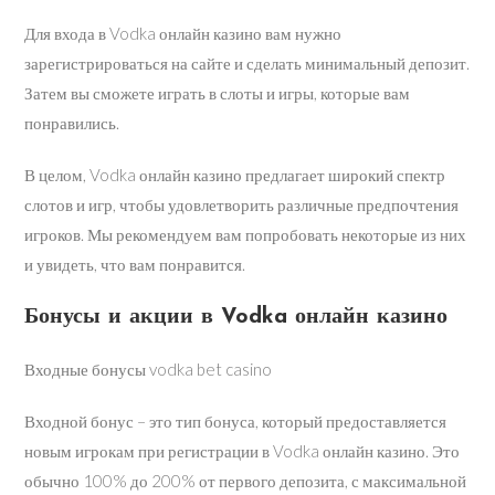
Для входа в Vodka онлайн казино вам нужно
зарегистрироваться на сайте и сделать минимальный депозит.
Затем вы сможете играть в слоты и игры, которые вам
понравились.
В целом, Vodka онлайн казино предлагает широкий спектр
слотов и игр, чтобы удовлетворить различные предпочтения
игроков. Мы рекомендуем вам попробовать некоторые из них
и увидеть, что вам понравится.
Бонусы и акции в Vodka онлайн казино
Входные бонусы vodka bet casino
Входной бонус – это тип бонуса, который предоставляется
новым игрокам при регистрации в Vodka онлайн казино. Это
обычно 100% до 200% от первого депозита, с максимальной