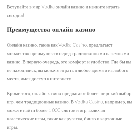
Вступайте в мир Vodka онлайн казино и начните играть
сегодня!
Преимущества онлайн казино
Онлайн казино, такие как Vodka Casino, предлагают
множество преимуществ перед традиционными наземными
казино. В первую очередь, это комфорт и удобство. Где бы вы
не находились, вы можете играть в любое время и из любого
места, имея доступ к интернету.
Кроме того, онлайн казино предлагают более широкий выбор
игр, чем традиционные казино. В Vodka Casino, например, вы
можете найти более 1 000 слотов и игр, включая
классические игры, такие как рулетка, бинго и карточные
игры.