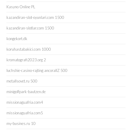
Kasyno Online PL
kazandiran-slot-oyunlari.com 1500
kazandiran-slotlar.com 1500
kongekort.dk
koruhastabakici.com 1000
kromatografi2023.org 2
luchshie-casino-rajting ancorallZ 500
metallsovet.ru 500
minigolfpark-bautzen.de
missionaguafria.com4
missionaguafria.com5
my-busines.ru 10