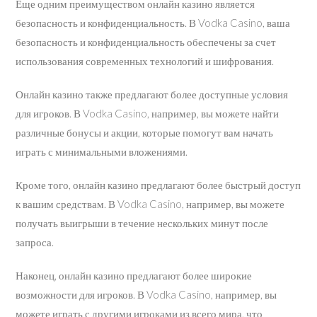
Еще одним преимуществом онлайн казино является
безопасность и конфиденциальность. В Vodka Casino, ваша
безопасность и конфиденциальность обеспечены за счет
использования современных технологий и шифрования.
Онлайн казино также предлагают более доступные условия
для игроков. В Vodka Casino, например, вы можете найти
различные бонусы и акции, которые помогут вам начать
играть с минимальными вложениями.
Кроме того, онлайн казино предлагают более быстрый доступ
к вашим средствам. В Vodka Casino, например, вы можете
получать выигрыши в течение нескольких минут после
запроса.
Наконец, онлайн казино предлагают более широкие
возможности для игроков. В Vodka Casino, например, вы
можете играть с другими игроками из всего мира, что