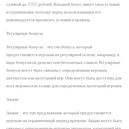
суммой до 5000 рублей. Входной бонус имеет свои условия
и ограничения, поэтому перед использованием его
рекомендуется прочитать условия и правила.
Регулярные бонусы
Регулярные бонусы – это тип бонуса, который
предоставляется игрокам на регулярной основе, например, в
виде бонусов на депозит или бесплатных спинов. Регулярные
бонусы могут быть связаны с определенным игровым
автоматом или категорией игр. Они могут быть доступны для
всех игроков или только для определенных категорий игроков.
Акции
Акции – это тип предложения, который предоставляется
игрокам на ограниченный период времени. Акции могут быть
связаны с определенным игровым автоматом, категорией игр