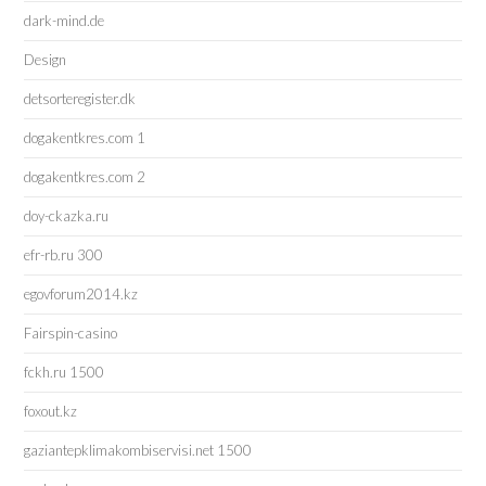
dark-mind.de
Design
detsorteregister.dk
dogakentkres.com 1
dogakentkres.com 2
doy-ckazka.ru
efr-rb.ru 300
egovforum2014.kz
Fairspin-casino
fckh.ru 1500
foxout.kz
gaziantepklimakombiservisi.net 1500