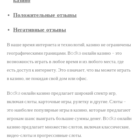
казино
Положительные отзывы
Негативные отзывы
В наше время интернета и технологий, казино не ограничены
географическими границами. Вodka онлайн казино – это
возможность играть в любое время и из любого места, где
есть доступ к интернету. Это означает, что вы можете играть
в казино, не покидая свой дом или офис.
Вodka онлайн казино предлагает широкий спектр игр,
включая слоты, карточные игры, рулетку и другие. Слоты –
это наиболее популярные игры в казино, которые предлагают
игрокам шанс выиграть большие суммы денег. Вodka онлайн
казино предлагает множество слотов, включая классические,
видео-слоты и прогрессивные слоты.