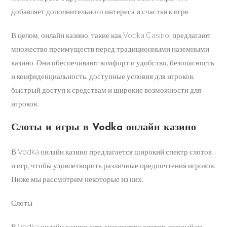
добавляет дополнительного интереса и счастья к игре.
В целом, онлайн казино, такие как Vodka Casino, предлагают
множество преимуществ перед традиционными наземными
казино. Они обеспечивают комфорт и удобство, безопасность
и конфиденциальность, доступные условия для игроков,
быстрый доступ к средствам и широкие возможности для
игроков.
Слоты и игры в Vodka онлайн казино
В Vodka онлайн казино предлагается широкий спектр слотов
и игр, чтобы удовлетворить различные предпочтения игроков.
Ниже мы рассмотрим некоторые из них.
Слоты
В Vodka онлайн казино есть множество слотов, каждый из