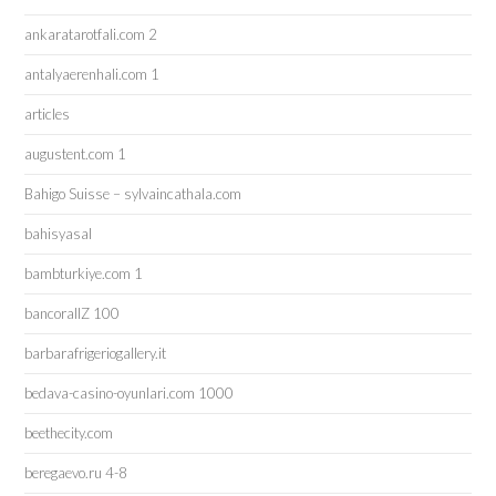
ankaratarotfali.com 2
antalyaerenhali.com 1
articles
augustent.com 1
Bahigo Suisse – sylvaincathala.com
bahisyasal
bambturkiye.com 1
bancorallZ 100
barbarafrigeriogallery.it
bedava-casino-oyunlari.com 1000
beethecity.com
beregaevo.ru 4-8