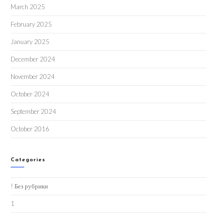
March 2025
February 2025
January 2025
December 2024
November 2024
October 2024
September 2024
October 2016
Categories
! Без рубрики
1