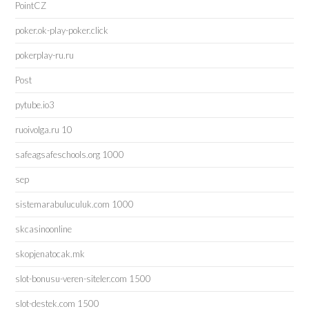
PointCZ
poker.ok-play-poker.click
pokerplay-ru.ru
Post
pytube.io3
ruoivolga.ru 10
safeagsafeschools.org 1000
sep
sistemarabuluculuk.com 1000
skcasinoonline
skopjenatocak.mk
slot-bonusu-veren-siteler.com 1500
slot-destek.com 1500