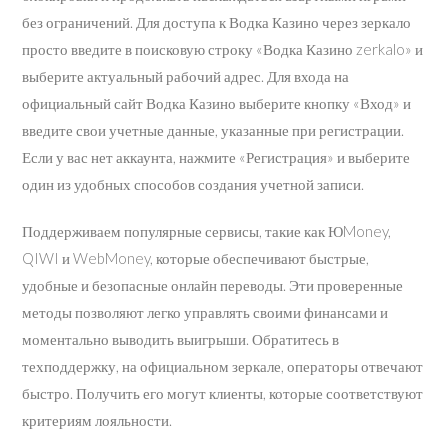
без ограничений. Для доступа к Водка Казино через зеркало
просто введите в поисковую строку «Водка Казино zerkalo» и
выберите актуальный рабочий адрес. Для входа на
официальный сайт Водка Казино выберите кнопку «Вход» и
введите свои учетные данные, указанные при регистрации.
Если у вас нет аккаунта, нажмите «Регистрация» и выберите
один из удобных способов создания учетной записи.
Поддерживаем популярные сервисы, такие как ЮMoney,
QIWI и WebMoney, которые обеспечивают быстрые,
удобные и безопасные онлайн переводы. Эти проверенные
методы позволяют легко управлять своими финансами и
моментально выводить выигрыши. Обратитесь в
техподдержку, на официальном зеркале, операторы отвечают
быстро. Получить его могут клиенты, которые соответствуют
критериям лояльности.