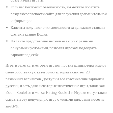
сразу начать играть.
Если вас беспокоит безопасность, вы можете посетить
раздел безопасности сайта для получения дополнительной
информации.
Клиенты получают очки лояльности за денежные ставки в
слотах в казино Водка.
На сайте представлено несколько акций с разными
бонусами и условиями, позволяя игрокам подобрать
вариант под себя.
Игры в рулетку, в которые играют против компьютера, имеют
свою собственную категорию, которая включает 20+
различных вариантов. Доступны все классические варианты
рулетки, и есть даже некоторые экзотические игры, такие как
Zoom Roulette и Horse Racing Roulette. Игроки могут также
сыграть в эту популярную игру с живыми дилерами, посетив
зал Live.