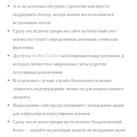
А если захочешь обсудить стратегию или просто
поддержать беседу, всегда можно воспользоваться
встроенным чатом.
Сразу после регистрации на сайте на бонусный счет
игрока поступает определенная денежная сумма или
фриспины.
Доступ к Vodka Casino заблокирован в ряде регионов, в
которых полностью запрещены слоты и другие
популярные развлечения.
В отдельных случаях служба безопасности может
запросить подтверждение личности для защиты вашего
аккаунта.
Водка казино сайт предусматривает специальные акции
для хайроллеров и регулярных игроков.
Сразу после регистрации вы получаете бездепозитный
бонус — играйте на реальные деньги, не вкладывая своих