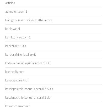
articles
augustent.com 1
Bahigo Suisse – sylvaincathala.com
bahisyasal
bambturkiye.com 1
bancorallZ 100
barbarafrigeriogallery.it
bedava-casino-oyunlari.com 1000
beethecity.com
beregaevo.ru 4-8
besdepositnie-bonusi ancorallZ 500
besdepositnie-bonusi ancorallZ dp
besyohocam.com 1