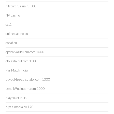
nitecorerussia.ru 500
NV casino
oct1
online casino au
oooat.ru
opdrniyazibulbul.com 1000
otolastikbul.com 1500
PariMatch India
paypal-fee-calculator.com 1000
pendik9noluasm.com 1000
playpoker-ru.ru
plyas-media.ru 170