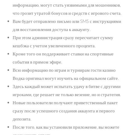
информацию, могут стать уязвимыми для мошенников,
что грозит утратой бонусов и средств с игрового счета.
Вам будет отправлено письмо или SMS с инструкциями
для восстановления доступа к аккаунту.
При этом администрация сразу пересчитает сумму
кешбэка с учетом увеличенного процента.
Кроме того он поддерживает ставки на спортивные
события в прямом эфире.
Всю информацию по играм и турнирам гости казино
Водка оригинал могут изучить на официальном сайте.
Здесь каждый может испытать удачу в битве с другими
игроками, где решает не только везение, но и стратегия.
Новые пользователи получают приветственный пакет
сразу после успешного создания аккаунта и первого
депозита.
После того, как вы установили приложение, вы можете