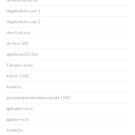
detsorteregister.dk
dogakentkres.com 1
dogakentkres.com 2
doy-ckazka.ru
efr-rb.ru 300
egovforum2014.kz
Fairspin-casino
fckh.ru 1500
foxout.kz
gaziantepklimakombiservisi.net 1500
ggokpoker-ru.ru
ggpoker-ru.ru
hamlet.kz