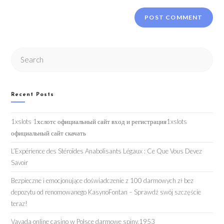
Search
this
website
Recent Posts
1xslots 1хслотс официальный сайт вход и регистрация1xslots
официальный сайт скачать
L’Expérience des Stéroïdes Anabolisants Légaux : Ce Que Vous Devez
Savoir
Bezpieczne i emocjonujące doświadczenie z 100 darmowych zł bez
depozytu od renomowanego KasynoFontan – Sprawdź swój szczęście
teraz!
Vavada online casino w Polsce darmowe spiny.1953