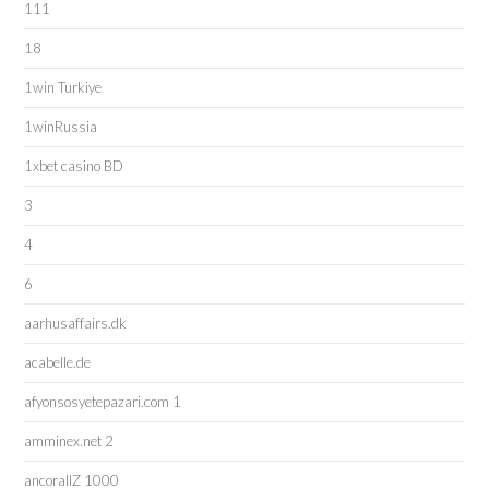
111
18
1win Turkiye
1winRussia
1xbet casino BD
3
4
6
aarhusaffairs.dk
acabelle.de
afyonsosyetepazari.com 1
amminex.net 2
ancorallZ 1000