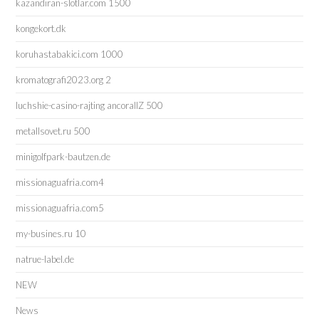
kazandiran-slotlar.com 1500
kongekort.dk
koruhastabakici.com 1000
kromatografi2023.org 2
luchshie-casino-rajting ancorallZ 500
metallsovet.ru 500
minigolfpark-bautzen.de
missionaguafria.com4
missionaguafria.com5
my-busines.ru 10
natrue-label.de
NEW
News