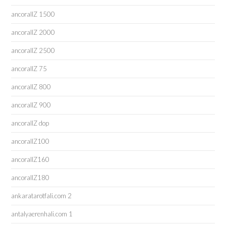
ancorallZ 1500
ancorallZ 2000
ancorallZ 2500
ancorallZ 75
ancorallZ 800
ancorallZ 900
ancorallZ dop
ancorallZ100
ancorallZ160
ancorallZ180
ankaratarotfali.com 2
antalyaerenhali.com 1