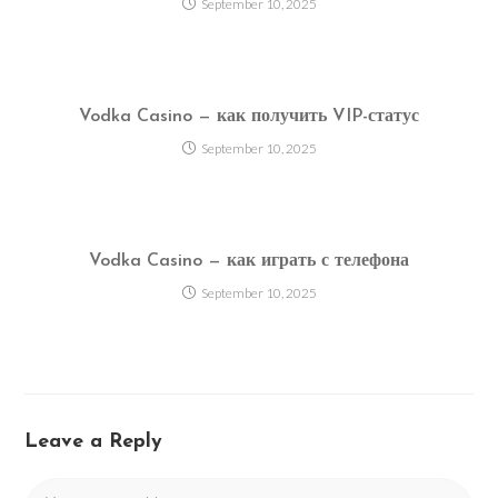
September 10, 2025
Vodka Casino — как получить VIP-статус
September 10, 2025
Vodka Casino — как играть с телефона
September 10, 2025
Leave a Reply
Comment