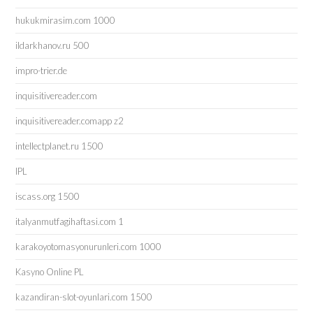
hukukmirasim.com 1000
ildarkhanov.ru 500
impro-trier.de
inquisitivereader.com
inquisitivereader.comapp z2
intellectplanet.ru 1500
IPL
iscass.org 1500
italyanmutfagihaftasi.com 1
karakoyotomasyonurunleri.com 1000
Kasyno Online PL
kazandiran-slot-oyunlari.com 1500