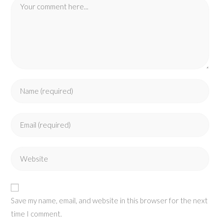
Comment
Enter
your
name
Enter
or
your
username
email
to
Enter
address
comment
your
to
website
comment
URL
Save my name, email, and website in this browser for the next
(optional)
time I comment.