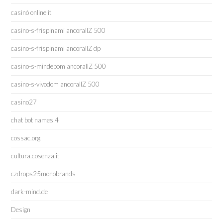
casinò online it
casino-s-frispinami ancorallZ 500
casino-s-frispinami ancorallZ dp
casino-s-mindepom ancorallZ 500
casino-s-vivodom ancorallZ 500
casino27
chat bot names 4
cossac.org
cultura.cosenza.it
czdrops25monobrands
dark-mind.de
Design