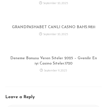
September 10, 2025
GRANDPASHABET CANLI CASNO BAHS.9831
September 10, 2025
Deneme Bonusu Veren Siteler 2025 – Gvenilir En
iyi Casino Siteler.1720
September 9, 2025
Leave a Reply