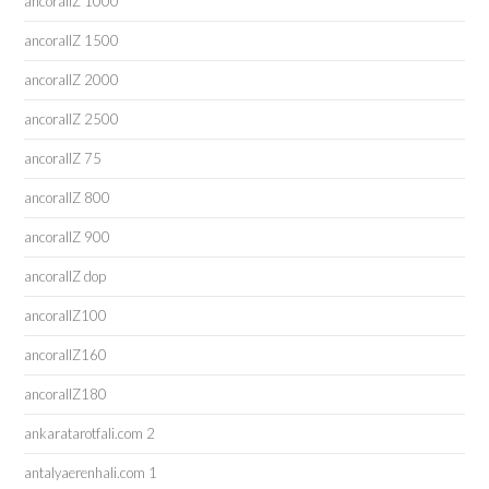
ancorallZ 1000
ancorallZ 1500
ancorallZ 2000
ancorallZ 2500
ancorallZ 75
ancorallZ 800
ancorallZ 900
ancorallZ dop
ancorallZ100
ancorallZ160
ancorallZ180
ankaratarotfali.com 2
antalyaerenhali.com 1