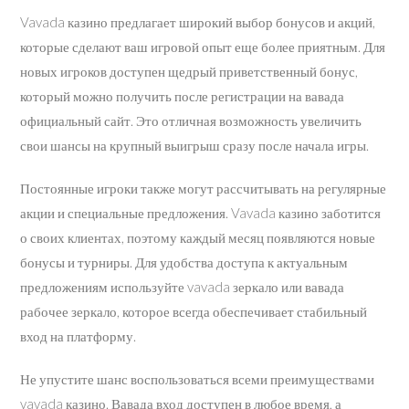
Vavada казино предлагает широкий выбор бонусов и акций,
которые сделают ваш игровой опыт еще более приятным. Для
новых игроков доступен щедрый приветственный бонус,
который можно получить после регистрации на вавада
официальный сайт. Это отличная возможность увеличить
свои шансы на крупный выигрыш сразу после начала игры.
Постоянные игроки также могут рассчитывать на регулярные
акции и специальные предложения. Vavada казино заботится
о своих клиентах, поэтому каждый месяц появляются новые
бонусы и турниры. Для удобства доступа к актуальным
предложениям используйте vavada зеркало или вавада
рабочее зеркало, которое всегда обеспечивает стабильный
вход на платформу.
Не упустите шанс воспользоваться всеми преимуществами
vavada казино. Вавада вход доступен в любое время, а