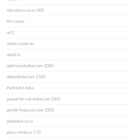
nitecorerussia.ru 500
NV casino
oct1
online casino au
oooat.ru
opdrniyazibulbul.com 1000
otolastikbul.com 1500
PariMatch India
paypal-fee-calculator.com 1000
pendik9noluasm.com 1000
playpoker-ru.ru
plyas-media.ru 170