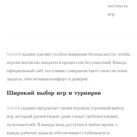
честность
игр.
Vavada казино уделяет особое внимание безопасности, чтобы
игроки могли наслаждаться процессом без опасений. Вавада
официальный сайт постоянно совершенствует свои системы
защиты, обеспечивая комфорт и доверие.
Широкий выбор игр и турниров
Vavada казино предлагает своим игрокам огромный выбор
игр, который удовлетворит даже самых требовательных
пользователей. В вавада вход доступен в любое время, а
вавада рабочее зеркало обеспечивает стабильную и