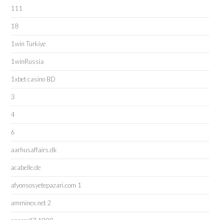
111
18
1win Turkiye
1winRussia
1xbet casino BD
3
4
6
aarhusaffairs.dk
acabelle.de
afyonsosyetepazari.com 1
amminex.net 2