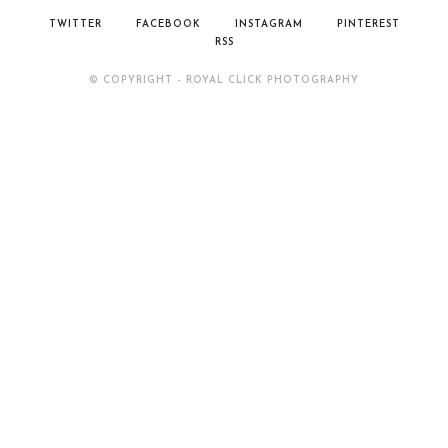
TWITTER
FACEBOOK
INSTAGRAM
PINTEREST
RSS
© COPYRIGHT - ROYAL CLICK PHOTOGRAPHY