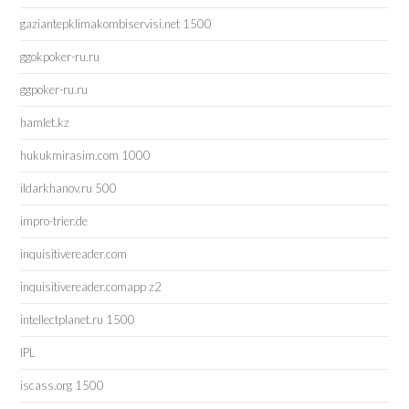
gaziantepklimakombiservisi.net 1500
ggokpoker-ru.ru
ggpoker-ru.ru
hamlet.kz
hukukmirasim.com 1000
ildarkhanov.ru 500
impro-trier.de
inquisitivereader.com
inquisitivereader.comapp z2
intellectplanet.ru 1500
IPL
iscass.org 1500