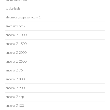
acabelle.de
afyonsosyetepazari.com 1
amminex.net 2
ancorallZ 1000
ancorallZ 1500
ancorallZ 2000
ancorallZ 2500
ancorallZ 75
ancorallZ 800
ancorallZ 900
ancorallZ dop
ancorallZ100