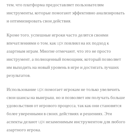
тем, что платформа предоставляет пользователям
инструменты, которые помогают эффективно анализировать
и оптимизировать свои действия.
Кроме того, успешные игроки часто делятся своими
впечатлениями о том, как upx повлиял на их подход к
азартным играм. Многие отмечают, что это не просто
инструмент, а полноценный помощник, который позволяет
им выходить на новый уровень в игре и достигать лучших
результатов.
Использование upx помогает игрокам не только увеличить
свои шансы на выигрыш, но и позволяет им получать больше
удовольствия от игрового процесса, так как они становятся
более уверенными в своих действиях и решениях. Эти
аспекты делают upx незаменимым инструментом для любого
азартного игрока.