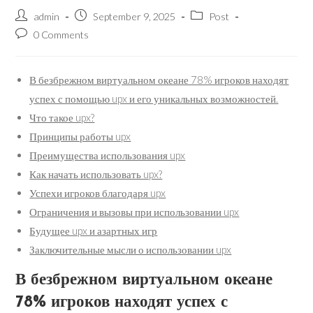
Post
Post
Post
admin
September 9, 2025
Post
author:
published:
category:
Post
0 Comments
comments:
В безбрежном виртуальном океане 78% игроков находят
успех с помощью upx и его уникальных возможностей.
Что такое upx?
Принципы работы upx
Преимущества использования upx
Как начать использовать upx?
Успехи игроков благодаря upx
Ограничения и вызовы при использовании upx
Будущее upx и азартных игр
Заключительные мысли о использовании upx
В безбрежном виртуальном океане
78% игроков находят успех с