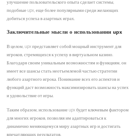
улучшение пользовательского опыта сделает системы,
подобные upx, еще более популярными среди желающих
добиться успеха в азартных играх.
Заключительные мысли о использовании upx
В целом, upx представляет собой мощный инструмент для
игроков, стремящихся к успеху в виртуальном казино.
Благодаря своим уникальным возможностям и функциям, он
имеет все шансы стать неотъемлемой частью стратегии
любого азартного игрока. Понимание всех его аспектов и
функций даст возможность максимизировать шансы на успех
и удовольствие от игры.
Таким образом, использование upx будет ключевым фактором
для многих игроков, позволяя им адаптироваться к
динамично меняющемуся миру азартных игр и достигать
впечатляющих результатов.