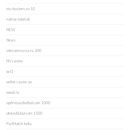
my-busines.ru 10
natrue-label.de
NEW
News
nitecorerussia.ru 500
NV casino
oct1
online casino au
oooat.ru
opdrniyazibulbul.com 1000
otolastikbul.com 1500
PariMatch India