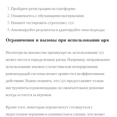
Пройдите регистрацию на платформе.
Ознакомьтесь с обучающими материалами.
Начните тестировать стратегии с upx.
Анализируйте результаты и адаптируйте свои подходы.
Ограничения и вызовы при использовании upx
Несмотря на множество преимуществ, использование upx
может нести и определенные риски. Например, неправильное
использование анализа статистики или игнорирование
рекомендаций системы может привести к неэффективным
действиям. Важно помнить, что upx предоставляет только
инструменты и рекомендации, но окончательное решение
всегда остается за игроком.
Кроме того, некоторые игроки могут столкнуться с
недостатком терпения и склонностью к спешке, что может