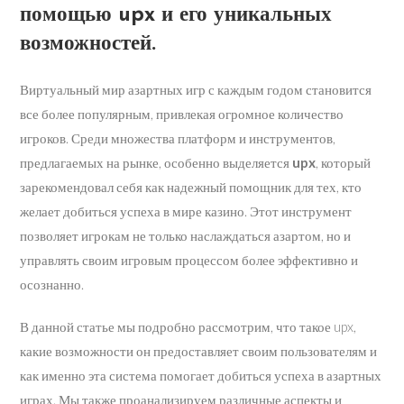
помощью upx и его уникальных
возможностей.
Виртуальный мир азартных игр с каждым годом становится
все более популярным, привлекая огромное количество
игроков. Среди множества платформ и инструментов,
предлагаемых на рынке, особенно выделяется
upx
, который
зарекомендовал себя как надежный помощник для тех, кто
желает добиться успеха в мире казино. Этот инструмент
позволяет игрокам не только наслаждаться азартом, но и
управлять своим игровым процессом более эффективно и
осознанно.
В данной статье мы подробно рассмотрим, что такое upx,
какие возможности он предоставляет своим пользователям и
как именно эта система помогает добиться успеха в азартных
играх. Мы также проанализируем различные аспекты и