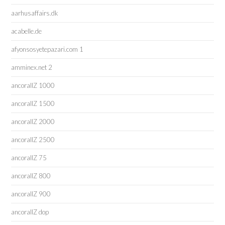
aarhusaffairs.dk
acabelle.de
afyonsosyetepazari.com 1
amminex.net 2
ancorallZ 1000
ancorallZ 1500
ancorallZ 2000
ancorallZ 2500
ancorallZ 75
ancorallZ 800
ancorallZ 900
ancorallZ dop