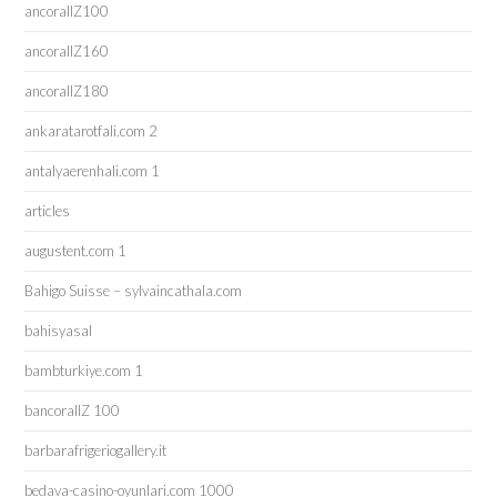
ancorallZ100
ancorallZ160
ancorallZ180
ankaratarotfali.com 2
antalyaerenhali.com 1
articles
augustent.com 1
Bahigo Suisse – sylvaincathala.com
bahisyasal
bambturkiye.com 1
bancorallZ 100
barbarafrigeriogallery.it
bedava-casino-oyunlari.com 1000