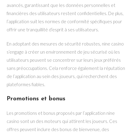
avancés, garantissant que les données personnelles et
financières des utilisateurs restent confidentielles. De plus,
l’application suit les normes de conformité spécifiques pour
offrir une tranquillité d’esprit à ses utilisateurs.
En adoptant des mesures de sécurité robustes, nine casino
s’engage à créer un environnement de jeu sécurisé où les
utilisateurs peuvent se concentrer sur leurs jeux préférés
sans préoccupations. Cela renforce également la réputation
de l’application au sein des joueurs, qui recherchent des
plateformes fiables.
Promotions et bonus
Les promotions et bonus proposés par l’application nine
casino sont un des moteurs qui attirent les joueurs. Ces
offres peuvent inclure des bonus de bienvenue, des