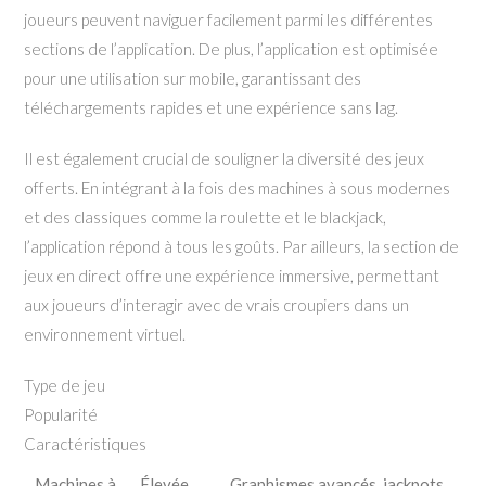
joueurs peuvent naviguer facilement parmi les différentes
sections de l’application. De plus, l’application est optimisée
pour une utilisation sur mobile, garantissant des
téléchargements rapides et une expérience sans lag.
Il est également crucial de souligner la diversité des jeux
offerts. En intégrant à la fois des machines à sous modernes
et des classiques comme la roulette et le blackjack,
l’application répond à tous les goûts. Par ailleurs, la section de
jeux en direct offre une expérience immersive, permettant
aux joueurs d’interagir avec de vrais croupiers dans un
environnement virtuel.
Type de jeu
Popularité
Caractéristiques
Machines à
Élevée
Graphismes avancés, jackpots