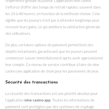
l’expérience globale du joueur. L’application nine casino
s’efforce d’offrir des temps de retrait rapides, souvent dans
les 24 à 48 heures, en fonction de la méthode choisie. Cela
signifie que les joueurs n’ont pas à attendre longtemps pour
recevoir leurs gains, ce qui améliore la satisfaction générale
des utilisateurs.
De plus, certaines options de paiement permettent des
dépôts instantanés, garantissant que les joueurs peuvent
commencer à jouer immédiatement après avoir approvisionné
leur compte. Ce niveau de service contribue à faire de nine
casino une application de choix pour les passionnés de jeux.
Sécurité des transactions
La sécurité des transactions est une priorité absolue pour
l’application
nine casino app
. Toutes les informations de
paiement sont protégées par des systèmes de cryptage