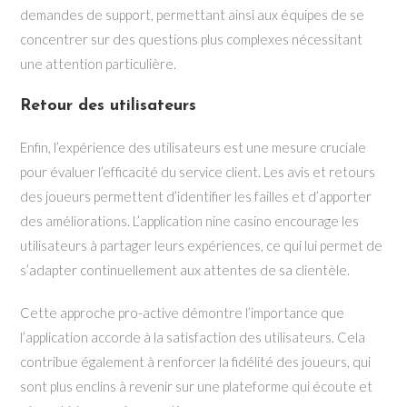
demandes de support, permettant ainsi aux équipes de se
concentrer sur des questions plus complexes nécessitant
une attention particulière.
Retour des utilisateurs
Enfin, l’expérience des utilisateurs est une mesure cruciale
pour évaluer l’efficacité du service client. Les avis et retours
des joueurs permettent d’identifier les failles et d’apporter
des améliorations. L’application nine casino encourage les
utilisateurs à partager leurs expériences, ce qui lui permet de
s’adapter continuellement aux attentes de sa clientèle.
Cette approche pro-active démontre l’importance que
l’application accorde à la satisfaction des utilisateurs. Cela
contribue également à renforcer la fidélité des joueurs, qui
sont plus enclins à revenir sur une plateforme qui écoute et