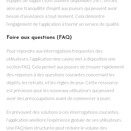
équipes de support sont souvent disponibles 24/7, offrant
ainsi une tranquillité d’esprit aux joueurs qui peuvent avoir
besoin d’assistance à tout moment. Cela démontre
l’engagement de l’application à fournir un service de qualité.
Foire aux questions (FAQ)
Pour répondre aux interrogations fréquentes des
utilisateurs, l’application nine casino met à disposition une
section FAQ. Cela permet aux joueurs de trouver rapidement
des réponses à des questions courantes concernant les
dépôts, les retraits, et les règles de jeux. Cette ressource
est précieuse pour les nouveaux utilisateurs qui peuvent
avoir des préoccupations avant de commencer à jouer.
En prévoyant des solutions à ces interrogations courantes,
l’application améliore l’expérience globale de ses utilisateurs.
Une FAQ bien structurée peut réduire le volume des