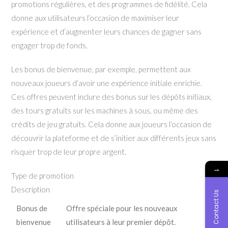
promotions régulières, et des programmes de fidélité. Cela
donne aux utilisateurs l’occasion de maximiser leur
expérience et d’augmenter leurs chances de gagner sans
engager trop de fonds.
Les bonus de bienvenue, par exemple, permettent aux
nouveaux joueurs d’avoir une expérience initiale enrichie.
Ces offres peuvent inclure des bonus sur les dépôts initiaux,
des tours gratuits sur les machines à sous, ou même des
crédits de jeu gratuits. Cela donne aux joueurs l’occasion de
découvrir la plateforme et de s’initier aux différents jeux sans
risquer trop de leur propre argent.
→
Type de promotion
Description
Contact Us
Bonus de
Offre spéciale pour les nouveaux
bienvenue
utilisateurs à leur premier dépôt.