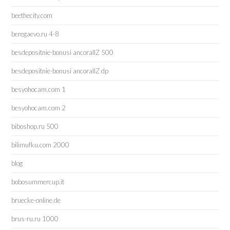
beethecity.com
beregaevo.ru 4-8
besdepositnie-bonusi ancorallZ 500
besdepositnie-bonusi ancorallZ dp
besyohocam.com 1
besyohocam.com 2
biboshop.ru 500
bilimufku.com 2000
blog
bobosummercup.it
bruecke-online.de
brus-ru.ru 1000