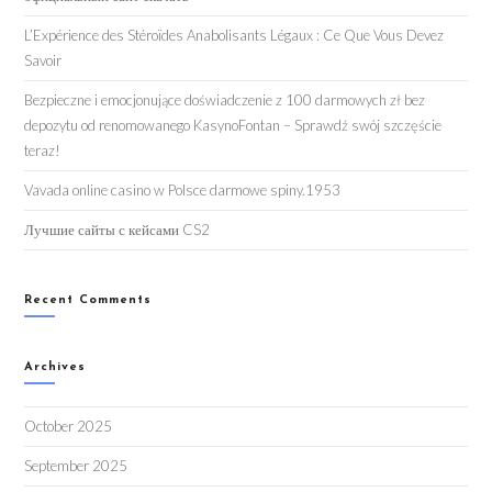
L’Expérience des Stéroïdes Anabolisants Légaux : Ce Que Vous Devez
Savoir
Bezpieczne i emocjonujące doświadczenie z 100 darmowych zł bez
depozytu od renomowanego KasynoFontan – Sprawdź swój szczęście
teraz!
Vavada online casino w Polsce darmowe spiny.1953
Лучшие сайты с кейсами CS2
Recent Comments
Archives
October 2025
September 2025