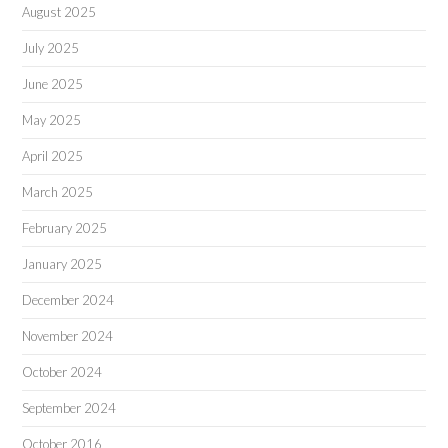
August 2025
July 2025
June 2025
May 2025
April 2025
March 2025
February 2025
January 2025
December 2024
November 2024
October 2024
September 2024
October 2016