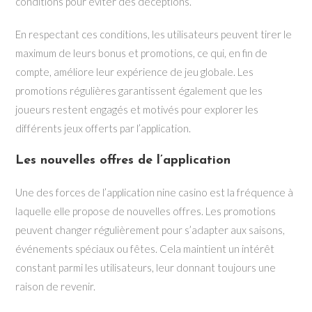
conditions pour éviter des déceptions.
En respectant ces conditions, les utilisateurs peuvent tirer le
maximum de leurs bonus et promotions, ce qui, en fin de
compte, améliore leur expérience de jeu globale. Les
promotions régulières garantissent également que les
joueurs restent engagés et motivés pour explorer les
différents jeux offerts par l’application.
Les nouvelles offres de l’application
Une des forces de l’application nine casino est la fréquence à
laquelle elle propose de nouvelles offres. Les promotions
peuvent changer régulièrement pour s’adapter aux saisons,
événements spéciaux ou fêtes. Cela maintient un intérêt
constant parmi les utilisateurs, leur donnant toujours une
raison de revenir.