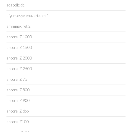
acabelle.de
afyonsosyetepazari.com 1
amminex.net 2
ancorallZ 1000
ancorallZ 1500
ancorallZ 2000
ancorallZ 2500
ancorallZ 75
ancorallZ 800
ancorallZ 900
ancorallZ dop
ancorallZ100