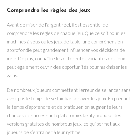
Comprendre les règles des jeux
Avant de miser de l’argent réel, il est essentiel de
comprendre les règles de chaque jeu. Que ce soit pour les
machines à sous ou les jeux de table, une compréhension
approfondie peut grandement influencer vos décisions de
mise. De plus, connaître les différentes variantes des jeux
peut également ouvrir des opportunités pour maximiser les
gains.
De nombreux joueurs commettent l’erreur de se lancer sans
avoir pris le temps de se familiariser avec les jeux. En prenant
le temps d’apprendre et de pratiquer, on augmente leurs
chances de succès sur la plateforme. betify propose des
versions gratuites de nombreux jeux, ce qui permet aux
joueurs de s’entraîner à leur rythme.