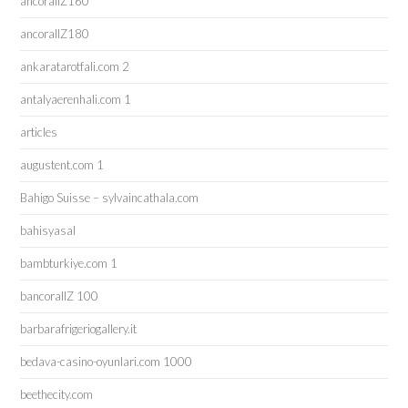
ancorallZ160
ancorallZ180
ankaratarotfali.com 2
antalyaerenhali.com 1
articles
augustent.com 1
Bahigo Suisse – sylvaincathala.com
bahisyasal
bambturkiye.com 1
bancorallZ 100
barbarafrigeriogallery.it
bedava-casino-oyunlari.com 1000
beethecity.com