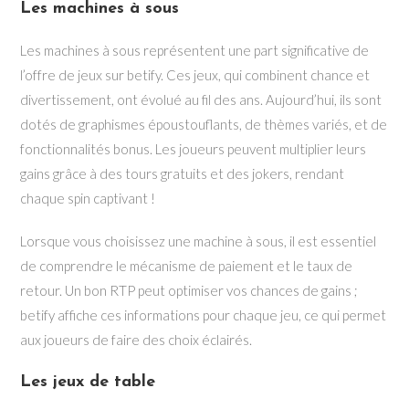
Les machines à sous
Les machines à sous représentent une part significative de
l’offre de jeux sur betify. Ces jeux, qui combinent chance et
divertissement, ont évolué au fil des ans. Aujourd’hui, ils sont
dotés de graphismes époustouflants, de thèmes variés, et de
fonctionnalités bonus. Les joueurs peuvent multiplier leurs
gains grâce à des tours gratuits et des jokers, rendant
chaque spin captivant !
Lorsque vous choisissez une machine à sous, il est essentiel
de comprendre le mécanisme de paiement et le taux de
retour. Un bon RTP peut optimiser vos chances de gains ;
betify affiche ces informations pour chaque jeu, ce qui permet
aux joueurs de faire des choix éclairés.
Les jeux de table