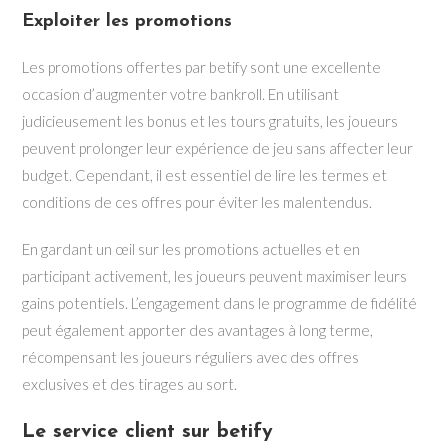
Exploiter les promotions
Les promotions offertes par betify sont une excellente
occasion d’augmenter votre bankroll. En utilisant
judicieusement les bonus et les tours gratuits, les joueurs
peuvent prolonger leur expérience de jeu sans affecter leur
budget. Cependant, il est essentiel de lire les termes et
conditions de ces offres pour éviter les malentendus.
En gardant un œil sur les promotions actuelles et en
participant activement, les joueurs peuvent maximiser leurs
gains potentiels. L’engagement dans le programme de fidélité
peut également apporter des avantages à long terme,
récompensant les joueurs réguliers avec des offres
exclusives et des tirages au sort.
Le service client sur betify