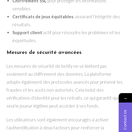
Chiffrement SSL
pour protéger les informations
sensibles.
Certificats de jeux équitables
, assurant l’intégrité des
résultats.
Support client
actif pour résoudre les problèmes et les
inquiétudes.
Mesures de sécurité avancées
Les mesures de sécurité de betify ne se limitent pas
seulement au chiffrement des données. La plateforme
adopte également des protocoles avancés pour prévenir les
fraudes et les accès non autorisés. Cela inclut des
→
vérifications d’identité pour les retraits, ce qui garantit que
seul le joueur légitime peut accéder à ses fonds.
Contact Us
Les utilisateurs sont également encouragés à activer
l’authentification à deux facteurs pour renforcer la