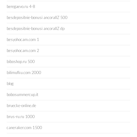
beregaevo.ru 4-8
besdepositnie-bonusi ancorallZ 500
besdepositnie-bonusi ancorallZ dp
besyohocam.com 1
besyohocam.com 2
biboshop.ru 500
bilimufku.com 2000
blog
bobosummercup.it
bruecke-online.de
brus-ru.ru 1000
caneraker.com 1500