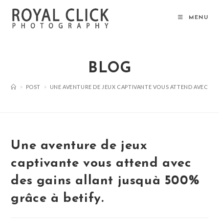
Skip
to
MENU
content
BLOG
>
POST
>
UNE AVENTURE DE JEUX CAPTIVANTE VOUS ATTEND AVEC DES
Une aventure de jeux
captivante vous attend avec
des gains allant jusquà 500%
grâce à betify.