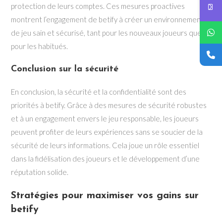
protection de leurs comptes. Ces mesures proactives
montrent l’engagement de betify à créer un environnement
de jeu sain et sécurisé, tant pour les nouveaux joueurs que
pour les habitués.
Conclusion sur la sécurité
En conclusion, la sécurité et la confidentialité sont des
priorités à betify. Grâce à des mesures de sécurité robustes
et à un engagement envers le jeu responsable, les joueurs
peuvent profiter de leurs expériences sans se soucier de la
sécurité de leurs informations. Cela joue un rôle essentiel
dans la fidélisation des joueurs et le développement d’une
réputation solide.
Stratégies pour maximiser vos gains sur
betify