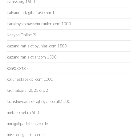
iscass.org 1500
italyanmutfagihaftasi.com 1
karakoyotomasyonurunleri.com 1000
Kasyno Online PL
kazandiran-slot-oyunlari.com 1500
kazandiran-slotlar.com 1500
kongekort.dk
koruhastabakici.com 1000
kromatografi2023.org 2
luchshie-casino-rajting ancorallZ 500
metallsovet.ru 500
minigolfpark-bautzen.de
missionaguafria.com4