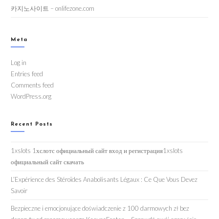
카지노사이트 – onlifezone.com
Meta
Log in
Entries feed
Comments feed
WordPress.org
Recent Posts
1xslots 1хслотс официальный сайт вход и регистрация1xslots
официальный сайт скачать
L’Expérience des Stéroïdes Anabolisants Légaux : Ce Que Vous Devez
Savoir
Bezpieczne i emocjonujące doświadczenie z 100 darmowych zł bez