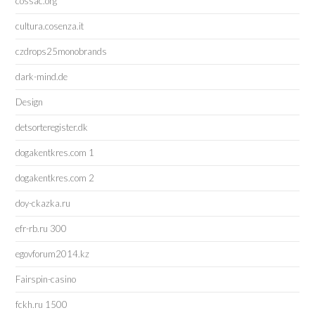
cossac.org
cultura.cosenza.it
czdrops25monobrands
dark-mind.de
Design
detsorteregister.dk
dogakentkres.com 1
dogakentkres.com 2
doy-ckazka.ru
efr-rb.ru 300
egovforum2014.kz
Fairspin-casino
fckh.ru 1500