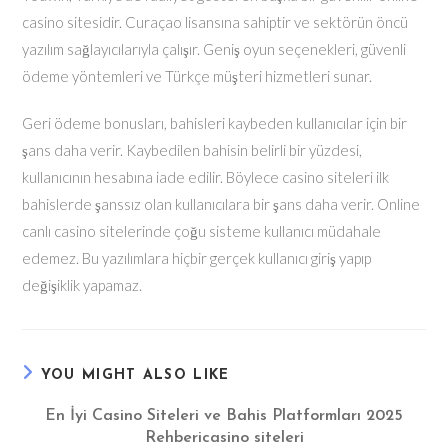
casino sitesidir. Curaçao lisansına sahiptir ve sektörün öncü
yazılım sağlayıcılarıyla çalışır. Geniş oyun seçenekleri, güvenli
ödeme yöntemleri ve Türkçe müşteri hizmetleri sunar.
Geri ödeme bonusları, bahisleri kaybeden kullanıcılar için bir
şans daha verir. Kaybedilen bahisin belirli bir yüzdesi,
kullanıcının hesabına iade edilir. Böylece casino siteleri ilk
bahislerde şanssız olan kullanıcılara bir şans daha verir. Online
canlı casino sitelerinde çoğu sisteme kullanıcı müdahale
edemez. Bu yazılımlara hiçbir gerçek kullanıcı giriş yapıp
değişiklik yapamaz.
YOU MIGHT ALSO LIKE
En İyi Casino Siteleri ve Bahis Platformları 2025
Rehbericasino siteleri