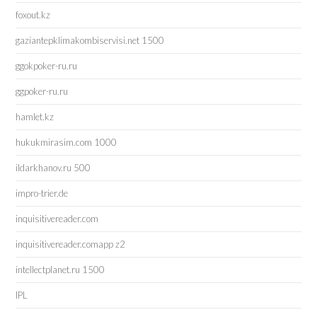
foxout.kz
gaziantepklimakombiservisi.net 1500
ggokpoker-ru.ru
ggpoker-ru.ru
hamlet.kz
hukukmirasim.com 1000
ildarkhanov.ru 500
impro-trier.de
inquisitivereader.com
inquisitivereader.comapp z2
intellectplanet.ru 1500
IPL