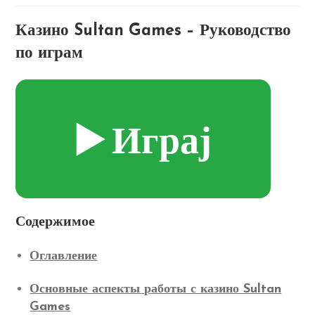
Казино Sultan Games – Руководство
по играм
▶️ Играј
Содержимое
Оглавление
Основные аспекты работы с казино Sultan
Games