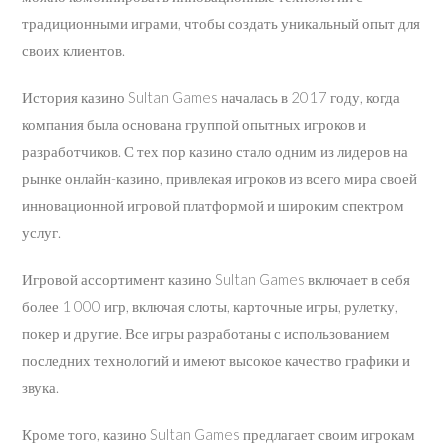
традиционными играми, чтобы создать уникальный опыт для
своих клиентов.
История казино Sultan Games началась в 2017 году, когда
компания была основана группой опытных игроков и
разработчиков. С тех пор казино стало одним из лидеров на
рынке онлайн-казино, привлекая игроков из всего мира своей
инновационной игровой платформой и широким спектром
услуг.
Игровой ассортимент казино Sultan Games включает в себя
более 1 000 игр, включая слоты, карточные игры, рулетку,
покер и другие. Все игры разработаны с использованием
последних технологий и имеют высокое качество графики и
звука.
Кроме того, казино Sultan Games предлагает своим игрокам