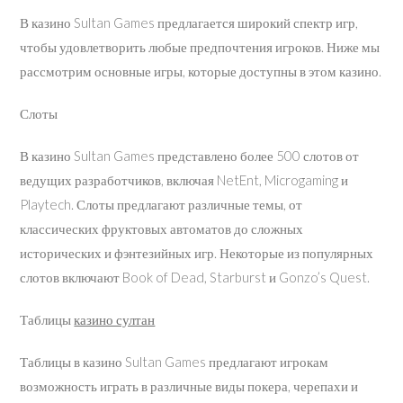
В казино Sultan Games предлагается широкий спектр игр,
чтобы удовлетворить любые предпочтения игроков. Ниже мы
рассмотрим основные игры, которые доступны в этом казино.
Слоты
В казино Sultan Games представлено более 500 слотов от
ведущих разработчиков, включая NetEnt, Microgaming и
Playtech. Слоты предлагают различные темы, от
классических фруктовых автоматов до сложных
исторических и фэнтезийных игр. Некоторые из популярных
слотов включают Book of Dead, Starburst и Gonzo’s Quest.
Таблицы
казино султан
Таблицы в казино Sultan Games предлагают игрокам
возможность играть в различные виды покера, черепахи и