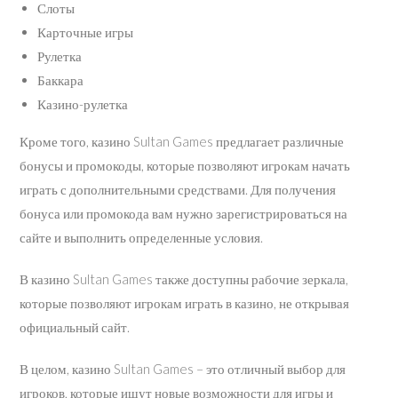
Слоты
Карточные игры
Рулетка
Баккара
Казино-рулетка
Кроме того, казино Sultan Games предлагает различные
бонусы и промокоды, которые позволяют игрокам начать
играть с дополнительными средствами. Для получения
бонуса или промокода вам нужно зарегистрироваться на
сайте и выполнить определенные условия.
В казино Sultan Games также доступны рабочие зеркала,
которые позволяют игрокам играть в казино, не открывая
официальный сайт.
В целом, казино Sultan Games – это отличный выбор для
игроков, которые ищут новые возможности для игры и