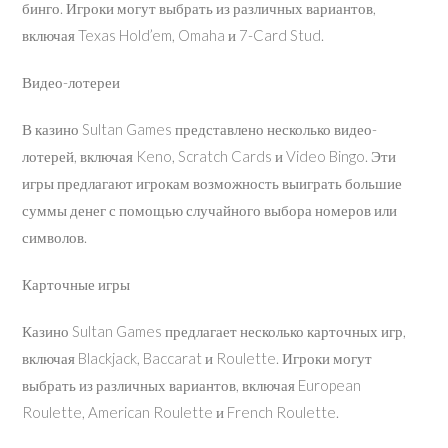
бинго. Игроки могут выбрать из различных вариантов,
включая Texas Hold’em, Omaha и 7-Card Stud.
Видео-лотереи
В казино Sultan Games представлено несколько видео-
лотерей, включая Keno, Scratch Cards и Video Bingo. Эти
игры предлагают игрокам возможность выиграть большие
суммы денег с помощью случайного выбора номеров или
символов.
Карточные игры
Казино Sultan Games предлагает несколько карточных игр,
включая Blackjack, Baccarat и Roulette. Игроки могут
выбрать из различных вариантов, включая European
Roulette, American Roulette и French Roulette.