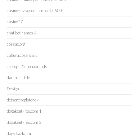
casino-s-vivodom ancorallZ 500
casino27
chat bot names 4
cossac.org
cultura.cosenza.it
czdrops25monobrands
dark-mind.de
Design
detsorteregister.dk
dogakentkres.com 1
dogakentkres.com 2
doy-ckazka.ru