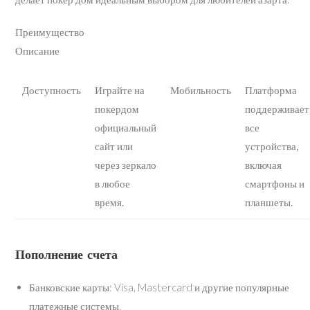
Преимущество
Описание
Доступность
Играйте на
Мобильность
Платформа
покердом
поддерживает
официальный
все
сайт или
устройства,
через зеркало
включая
в любое
смартфоны и
время.
планшеты.
Пополнение счета
Банковские карты: Visa, Mastercard и другие популярные
платежные системы.