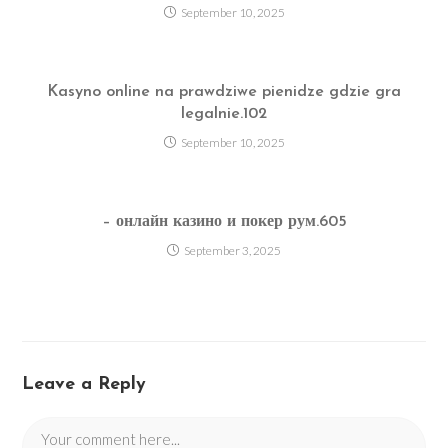
September 10, 2025
Kasyno online na prawdziwe pienidze gdzie gra
legalnie.102
September 10, 2025
– онлайн казино и покер рум.605
September 3, 2025
Leave a Reply
Comment