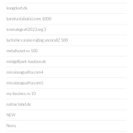
kongekort.dk
koruhastabakici.com 1000
kromatografi2023.org 2
luchshie-casino-rajting ancorallZ 500
metallsovet.ru 500
minigolfpark-bautzen.de
missionaguafria.com4
missionaguafria.com5
my-busines.ru 10
natrue-label.de
NEW
News