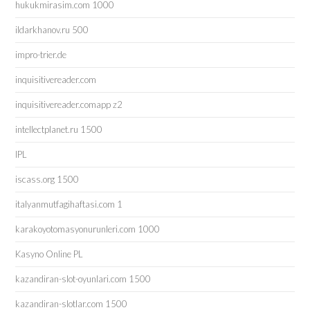
hukukmirasim.com 1000
ildarkhanov.ru 500
impro-trier.de
inquisitivereader.com
inquisitivereader.comapp z2
intellectplanet.ru 1500
IPL
iscass.org 1500
italyanmutfagihaftasi.com 1
karakoyotomasyonurunleri.com 1000
Kasyno Online PL
kazandiran-slot-oyunlari.com 1500
kazandiran-slotlar.com 1500