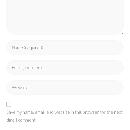
Enter
your
name
Enter
or
your
username
email
to
Enter
address
comment
your
to
website
comment
URL
Save my name, email, and website in this browser for the next
(optional)
time I comment.