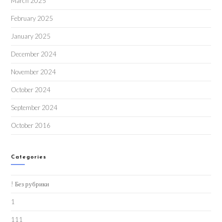
March 2025
February 2025
January 2025
December 2024
November 2024
October 2024
September 2024
October 2016
Categories
! Без рубрики
1
111