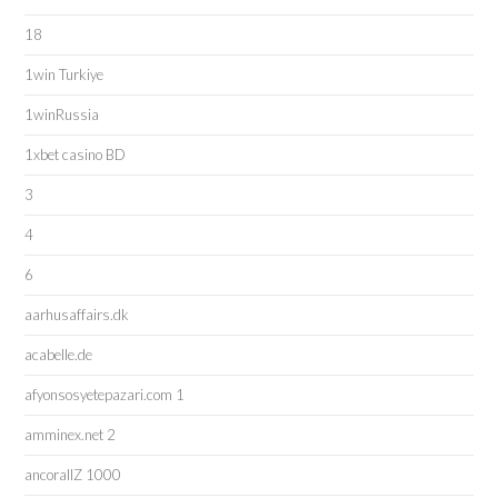
18
1win Turkiye
1winRussia
1xbet casino BD
3
4
6
aarhusaffairs.dk
acabelle.de
afyonsosyetepazari.com 1
amminex.net 2
ancorallZ 1000