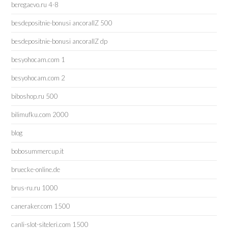
beregaevo.ru 4-8
besdepositnie-bonusi ancorallZ 500
besdepositnie-bonusi ancorallZ dp
besyohocam.com 1
besyohocam.com 2
biboshop.ru 500
bilimufku.com 2000
blog
bobosummercup.it
bruecke-online.de
brus-ru.ru 1000
caneraker.com 1500
canli-slot-siteleri.com 1500