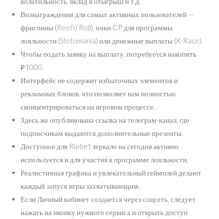
волатильность, вклад в отыгрыш и т.д.
Вознаграждения для самых активных пользователей —
фриспины (Reel’n’Roll), очки CP для программы
лояльности (Slotomania) или денежные выплаты (X-Race).
Чтобы подать заявку на выплату, потребуется накопить
₽1000.
Интерфейс не содержит избыточных элементов и
рекламных блоков, что позволяет вам полностью
сконцентрироваться на игровом процессе.
Здесь же опубликована ссылка на телеграм-канал, где
подписчикам выдаются дополнительные презенты.
Доступное для Riobet зеркало на сегодня активно
используется и для участия в программе лояльности.
Реалистичная графика и увлекательный геймплей делают
каждый запуск игры захватывающим.
Если Личный кабинет создается через соцсеть, следует
нажать на иконку нужного сервиса и открыть доступ