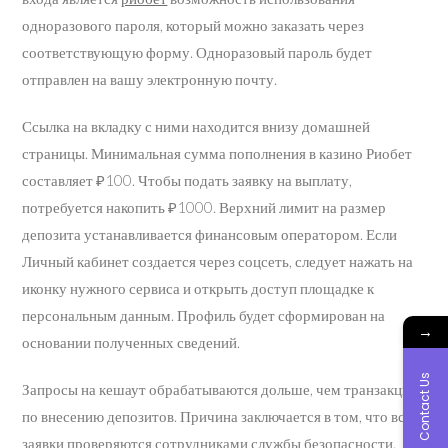
одноразового пароля, который можно заказать через
соответствующую форму. Одноразовый пароль будет
отправлен на вашу электронную почту.
Ссылка на вкладку с ними находится внизу домашней
страницы. Минимальная сумма пополнения в казино Риобет
составляет ₽100. Чтобы подать заявку на выплату,
потребуется накопить ₽1000. Верхний лимит на размер
депозита устанавливается финансовым оператором. Если
Личный кабинет создается через соцсеть, следует нажать на
иконку нужного сервиса и открыть доступ площадке к
персональным данным. Профиль будет сформирован на
→
основании полученных сведений.
Contact Us
Запросы на кешаут обрабатываются дольше, чем транзакции
по внесению депозитов. Причина заключается в том, что все
заявки проверяются сотрудниками службы безопасности.