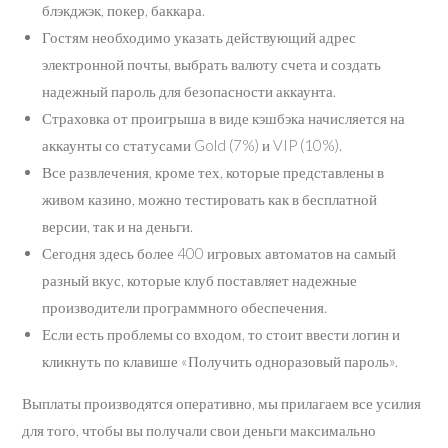
блэкджэк, покер, баккара.
Гостям необходимо указать действующий адрес
электронной почты, выбрать валюту счета и создать
надежный пароль для безопасности аккаунта.
Страховка от проигрыша в виде кэшбэка начисляется на
аккаунты со статусами Gold (7%) и VIP (10%).
Все развлечения, кроме тех, которые представлены в
живом казино, можно тестировать как в бесплатной
версии, так и на деньги.
Сегодня здесь более 400 игровых автоматов на самый
разный вкус, которые клуб поставляет надежные
производители программного обеспечения.
Если есть проблемы со входом, то стоит ввести логин и
кликнуть по клавише «Получить одноразовый пароль».
Выплаты производятся оперативно, мы прилагаем все усилия
для того, чтобы вы получали свои деньги максимально