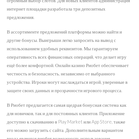
огромный выбор слотов. Для новых клиентов администрация
интернет площадки разработала три депозитных
предложения.
В ассортименте предложений платформы можно найти и
другие бонусы. Выигрыши легко запросить на вывод с
использованием удобных реквизитов. Мы гарантируем
оперативность всех финансовых операций, что делает игру
ещё более комфортной. Онлайн казино Риобет обеспечивает
честность и безопасность, независимо от выбранного
устройства. Игроки могут наслаждаться игрой, уверенные в
защите своих данных и прозрачности игрового процесса.
В Риобет предлагается самая щедрая бонусная система как
для новичков, так и для постоянных клиентов. Приложение
доступно к скачиванию в Play Market или App Store, также
его можно загрузить с сайта. Дополнительным вариантом
входа является
риобет
возможность использования