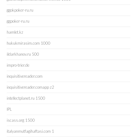
ggokpoker-ru.ru
ggpoker-ru.ru
hamlet.kz
hukukmirasim.com 1000
ildarkhanov.ru 500
impro-trier.de
inquisitivereader.com
inquisitivereader.comapp z2
intellectplanet.ru 1500
IPL
iscass.org 1500
italyanmutfagihaftasi.com 1