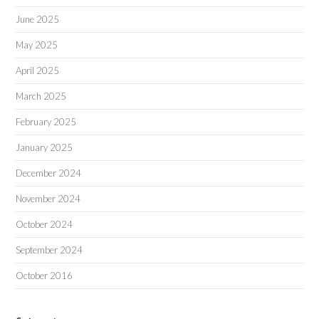
June 2025
May 2025
April 2025
March 2025
February 2025
January 2025
December 2024
November 2024
October 2024
September 2024
October 2016