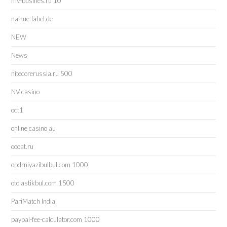
my-busines.ru 10
natrue-label.de
NEW
News
nitecorerussia.ru 500
NV casino
oct1
online casino au
oooat.ru
opdrniyazibulbul.com 1000
otolastikbul.com 1500
PariMatch India
paypal-fee-calculator.com 1000