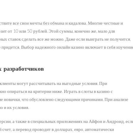
твите все свои мечты без обмана и кидалова. Многие честные и
ит от 10 или 50 рублей. Этой суммы, конечно же, мало для
ых ставок сделать все же можно. Даже если выиграть не получится,
не придется. Выбор надежного онлайн казино включает в себя изучени
 разработчиков
клиенты могут рассчитывать на выгодные условия. При
о опираться на критерии ниже. Играть в слоты в казино с
 новички, что обусловлено следующими причинами. При анализе
о и их условия.
ерсии, а также в специальных приложениях на Айфон и Андроид, есл
 счет, а перевод проводит в долларах, евро, автоматически