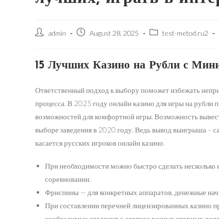
Post
Post
Post
admin
August 28, 2025
test-metod.ru2
author:
published:
category:
15 Лучших Казино на Рубли с Ми
Ответственный подход к выбору поможет избежать непри
процесса. В 2025 году онлайн казино для игры на рубли
возможностей для комфортной игры. Возможность вывест
выборе заведения в 2020 году. Ведь вывод выигрыша – с
касается русских игроков онлайн казино.
При необходимости можно быстро сделать несколько 
соревновании.
Фриспины — для конкретных аппаратов, денежные начи
При составлении перечней лицензированных казино п
необходимые сведения о сервисе разных игорных онла