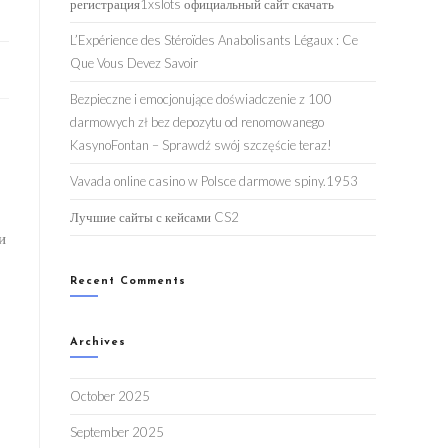
регистрация1xslots официальный сайт скачать
L’Expérience des Stéroïdes Anabolisants Légaux : Ce
Que Vous Devez Savoir
Bezpieczne i emocjonujące doświadczenie z 100
darmowych zł bez depozytu od renomowanego
KasynoFontan – Sprawdź swój szczęście teraz!
Vavada online casino w Polsce darmowe spiny.1953
Лучшие сайты с кейсами CS2
и
Recent Comments
Archives
October 2025
September 2025