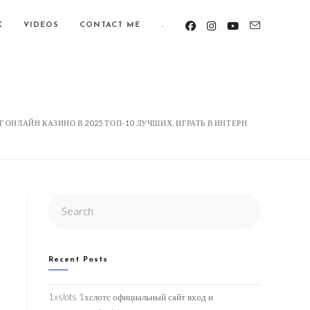
K
VIDEOS
CONTACT ME
.
 ОНЛАЙН КАЗИНО В 2025 ТОП-10 ЛУЧШИХ, ИГРАТЬ В ИНТЕРН
Search
this
website
Recent Posts
1xslots 1хслотс официальный сайт вход и