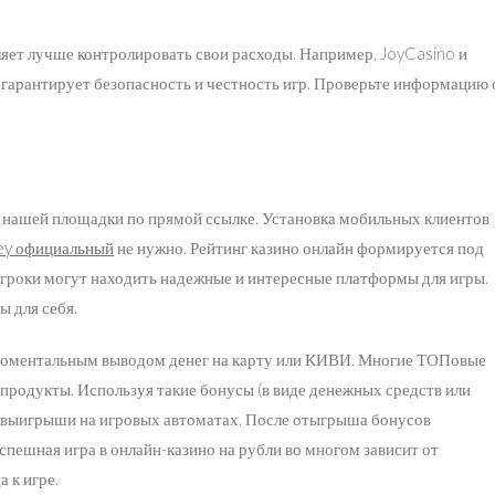
яет лучше контролировать свои расходы. Например, JoyCasino и
 гарантирует безопасность и честность игр. Проверьте информацию 
е с нашей площадки по прямой ссылке. Установка мобильных клиентов
ey официальный
не нужно. Рейтинг казино онлайн формируется под
игроки могут находить надежные и интересные платформы для игры.
ы для себя.
с моментальным выводом денег на карту или КИВИ. Многие ТОПовые
продукты. Используя такие бонусы (в виде денежных средств или
е выигрыши на игровых автоматах. После отыгрыша бонусов
спешная игра в онлайн-казино на рубли во многом зависит от
 к игре.