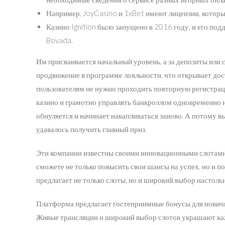
Например, JoyCasino и 1xBet имеют лицензии, которы
Казино Ignition было запущено в 2016 году, и его по
Bovada.
Им присваивается начальный уровень, а за депозиты или 
продвижение в программе лояльности, что открывает дос
пользователям не нужно проходить повторную регистраци
казино и грамотно управлять банкроллом одновременно 
обнуляется и начинает накапливаться заново. А потому вы
удавалось получить главный приз.
Эти компании известны своими инновационными слотами 
сможете не только повысить свои шансы на успех, но и п
предлагает не только слоты, но и широкий выбор настольн
Платформа предлагает гостеприимные бонусы для новичк
Живые трансляции и широкий выбор слотов украшают кажд