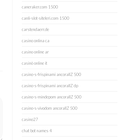
caneraker.com 1500
canli-slot-siteleri.com 1500
carstendaerr.de
casino onlina ca
casino online ar
casinò online it
casino-s-frispinami ancorallZ 500
casino-s-frispinami ancorallZ dp
casino-s-mindepom ancorallZ 500
casino-s-vivodom ancorallZ 500
casino27
chat bot names 4