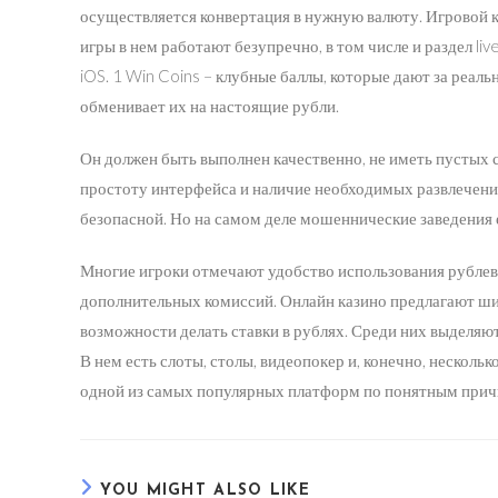
осуществляется конвертация в нужную валюту. Игровой к
игры в нем работают безупречно, в том числе и раздел liv
iOS. 1 Win Coins – клубные баллы, которые дают за реал
обменивает их на настоящие рубли.
Он должен быть выполнен качественно, не иметь пустых 
простоту интерфейса и наличие необходимых развлечени
безопасной. Но на самом деле мошеннические заведения е
Многие игроки отмечают удобство использования рублевы
дополнительных комиссий. Онлайн казино предлагают ши
возможности делать ставки в рублях. Среди них выделяю
В нем есть слоты, столы, видеопокер и, конечно, несколь
одной из самых популярных платформ по понятным причин
YOU MIGHT ALSO LIKE