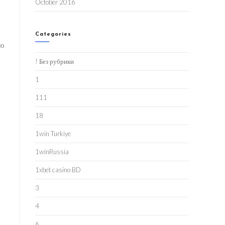
October 2016
Categories
ло
! Без рубрики
1
111
18
1win Turkiye
1winRussia
1xbet casino BD
3
4
6