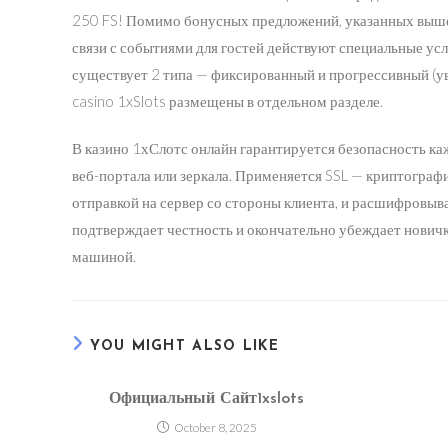
250 FS! Помимо бонусных предложений, указанных выше,
связи с событиями для гостей действуют специальные у
существует 2 типа — фиксированный и прогрессивный (ув
casino 1xSlots размещены в отдельном разделе.
В казино 1хСлотс онлайн гарантируется безопасность каж
веб-портала или зеркала. Применяется SSL — криптограф
отправкой на сервер со стороны клиента, и расшифровыва
подтверждает честность и окончательно убеждает нович
машиной.
YOU MIGHT ALSO LIKE
Официальный Сайт1xslots
October 8, 2025