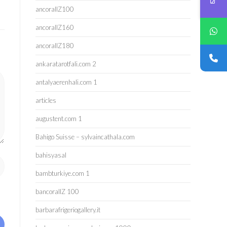
ancorallZ100
ancorallZ160
ancorallZ180
ankaratarotfali.com 2
antalyaerenhali.com 1
articles
augustent.com 1
Bahigo Suisse – sylvaincathala.com
bahisyasal
bambturkiye.com 1
bancorallZ 100
barbarafrigeriogallery.it