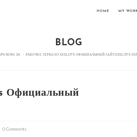
HOME
MY WOR
BLOG
SPU30.RU 36
>
РАБОЧЕЕ ЗЕРКАЛО 1XSLOTS ОФИЦИАЛЬНЫЙ САЙТ1XSLOTS ЗЕ
ots Официальный
st
0 Comments
mments: