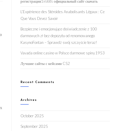
регистрация1xslots официальный сайт скачать
L’Expérience des Stéroïdes Anabolisants Légaux : Ce
Que Vous Devez Savoir
Bezpieczne i emocjonujące doświadczenie z 100
о
darmowych zł bez depozytu od renomowanego
KasynoFontan – Sprawdź swój szczęście teraz!
Vavada online casino w Polsce darmowe spiny.1953
Лучшие сайты с кейсами CS2
Recent Comments
Archives
их
October 2025
September 2025