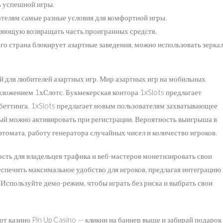
ь успешной игры.
ателям самые разные условия для комфортной игры.
оляющую возвращать часть проигранных средств.
его страна блокирует азартные заведения, можно использовать зерка
ей для любителей азартных игр. Мир азартных игр на мобильных
риложением 1хСлотс. Букмекерская контора 1xSlots предлагает
беттинга. 1xSlots предлагает новым пользователям захватывающее
ый можно активировать при регистрации. Вероятность выигрыша в
втомата, работу генератора случайных чисел и количество игроков.
сть для владельцев трафика и веб-мастеров монетизировать свои
еспечить максимальное удобство для игроков, предлагая интеграцию
Используйте демо-режим, чтобы играть без риска и выбрать свои
 казино Pin Up Casino — кликни на баннер выше и забирай подарок