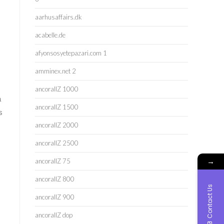
aarhusaffairs.dk
acabelle.de
afyonsosyetepazari.com 1
amminex.net 2
ancorallZ 1000
a
ancorallZ 1500
s
ancorallZ 2000
ancorallZ 2500
→
ancorallZ 75
ancorallZ 800
Contact Us
ancorallZ 900
ancorallZ dop