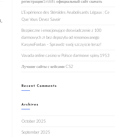
регистрация1xslots официальный сайт скачать
L’Expérience des Stéroïdes Anabolisants Légaux : Ce
Que Vous Devez Savoir
,
Bezpieczne i emocjonujące doświadczenie z 100
darmowych zł bez depozytu od renomowanego
KasynoFontan – Sprawdź swój szczęście teraz!
Vavada online casino w Polsce darmowe spiny.1953
Лучшие сайты с кейсами CS2
Recent Comments
Archives
October 2025
September 2025