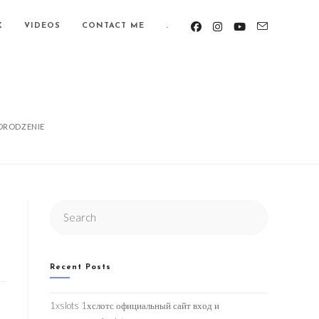
K
VIDEOS
CONTACT ME
.
ODRODZENIE
Search
this
website
Recent Posts
1xslots 1хслотс официальный сайт вход и