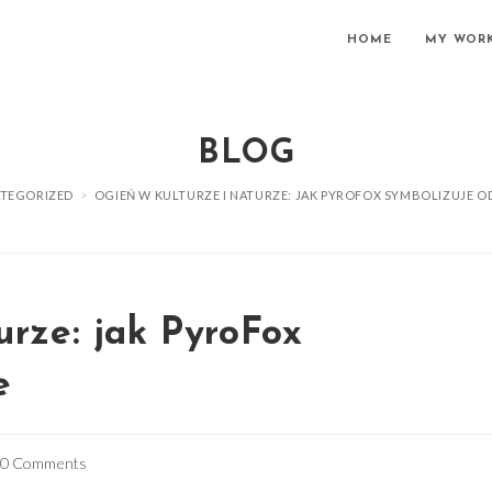
HOME
MY WOR
BLOG
TEGORIZED
>
OGIEŃ W KULTURZE I NATURZE: JAK PYROFOX SYMBOLIZUJE 
urze: jak PyroFox
e
t
0 Comments
ments: