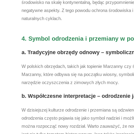
środowisko na skalę kontynentalną, będąc przypomnieni
negatywne aspekty. Z tego powodu ochrona środowiska i
naturalnych cyklach.
4. Symbol odrodzenia i przemiany w pol
a. Tradycyjne obrzędy odnowy – symbolicz
W polskich obrzędach, takich jak topienie Marzanny czy ś
Marzanny, które odbywa się na początku wiosny, symboliz
narzędzie oczyszczenia z zimowych złych mocy.
b. Współczesne interpretacje – odrodzenie 
W dzisiejszej kulturze odrodzenie i przemiana są odzwier
odrodzenia często pojawia się jako symbol nadziei i moż
można rozpocząć nowy rozdział. Warto zauważyć, że now