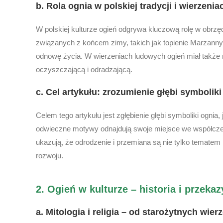
b. Rola ognia w polskiej tradycji i wierzeni
W polskiej kulturze ogień odgrywa kluczową rolę w obrz
związanych z końcem zimy, takich jak topienie Marzanny 
odnowę życia. W wierzeniach ludowych ogień miał także 
oczyszczającą i odradzającą.
c. Cel artykułu: zrozumienie głębi symboliki
Celem tego artykułu jest zgłębienie głębi symboliki ognia,
odwieczne motywy odnajdują swoje miejsce we współczesn
ukazują, że odrodzenie i przemiana są nie tylko tematem 
rozwoju.
2. Ogień w kulturze – historia i przekaz
a. Mitologia i religia – od starożytnych wie