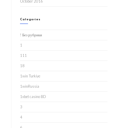
October 2016
Categories
! Без рубрики
1
111
18
1win Turkiye
1winRussia
1xbet casino BD
3
4
6