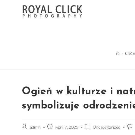
Skip
to
content
>
UNCA
Ogień w kulturze i nat
symbolizuje odrodzeni
Post
Post
Post
Pos
admin
April 7, 2025
Uncategorized
author:
published:
category:
com