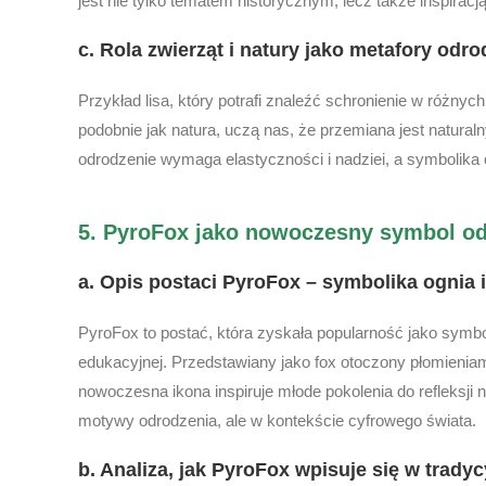
jest nie tylko tematem historycznym, lecz także inspiracj
c. Rola zwierząt i natury jako metafory odro
Przykład lisa, który potrafi znaleźć schronienie w różnyc
podobnie jak natura, uczą nas, że przemiana jest natur
odrodzenie wymaga elastyczności i nadziei, a symbolika
5. PyroFox jako nowoczesny symbol od
a. Opis postaci PyroFox – symbolika ognia 
PyroFox to postać, która zyskała popularność jako symbol
edukacyjnej. Przedstawiany jako fox otoczony płomieniami
nowoczesna ikona inspiruje młode pokolenia do refleksji
motywy odrodzenia, ale w kontekście cyfrowego świata.
b. Analiza, jak PyroFox wpisuje się w trad