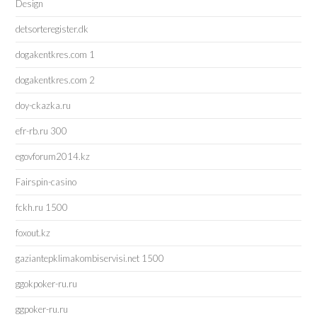
Design
detsorteregister.dk
dogakentkres.com 1
dogakentkres.com 2
doy-ckazka.ru
efr-rb.ru 300
egovforum2014.kz
Fairspin-casino
fckh.ru 1500
foxout.kz
gaziantepklimakombiservisi.net 1500
ggokpoker-ru.ru
ggpoker-ru.ru