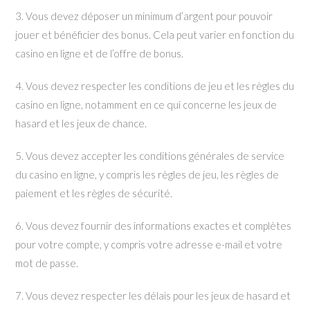
3. Vous devez déposer un minimum d’argent pour pouvoir
jouer et bénéficier des bonus. Cela peut varier en fonction du
casino en ligne et de l’offre de bonus.
4. Vous devez respecter les conditions de jeu et les règles du
casino en ligne, notamment en ce qui concerne les jeux de
hasard et les jeux de chance.
5. Vous devez accepter les conditions générales de service
du casino en ligne, y compris les règles de jeu, les règles de
paiement et les règles de sécurité.
6. Vous devez fournir des informations exactes et complètes
pour votre compte, y compris votre adresse e-mail et votre
mot de passe.
7. Vous devez respecter les délais pour les jeux de hasard et