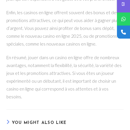
Enfin, les casinos en ligne offrent souvent des bonus et des
promotions attractives, ce qui peut vous aider à gagner plus
d’argent. Vous pouvez ainsi profiter de bonus sans dépôt,
comme le nouveau casino en ligne 2025, ou de promotions
spéciales, comme les nouveaux casinos en ligne.
En résumé, jouer dans un casino en ligne offre de nombreux
avantages, notamment la flexibilité, la sécurité, la variété des
jeux et les promotions attractives. Si vous êtes un joueur
expérimenté ou un débutant, il est important de choisir un
casino en ligne qui correspond à vos attentes et à vos
besoins.
YOU MIGHT ALSO LIKE