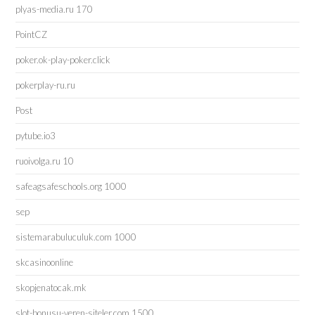
plyas-media.ru 170
PointCZ
poker.ok-play-poker.click
pokerplay-ru.ru
Post
pytube.io3
ruoivolga.ru 10
safeagsafeschools.org 1000
sep
sistemarabuluculuk.com 1000
skcasinoonline
skopjenatocak.mk
slot-bonusu-veren-siteler.com 1500