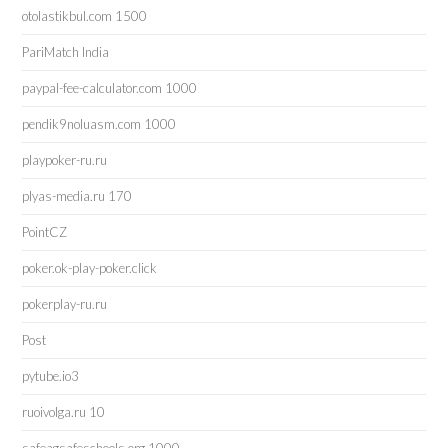
otolastikbul.com 1500
PariMatch India
paypal-fee-calculator.com 1000
pendik9noluasm.com 1000
playpoker-ru.ru
plyas-media.ru 170
PointCZ
poker.ok-play-poker.click
pokerplay-ru.ru
Post
pytube.io3
ruoivolga.ru 10