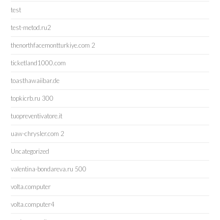
test
test-metod.ru2
thenorthfacemontturkiye.com 2
ticketland1000.com
toasthawaiibar.de
topkicrb.ru 300
tuopreventivatore.it
uaw-chrysler.com 2
Uncategorized
valentina-bondareva.ru 500
volta.computer
volta.computer4