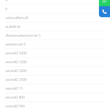
4
6
aarhusaffairs.dk
acabelle.de
afyonsosyetepazari.com 1
amminex.net 2
ancorallZ 1000
ancorallZ 1500
ancorallZ 2000
ancorallZ 2500
ancorallZ 75
ancorallZ 800
ancorallZ 900