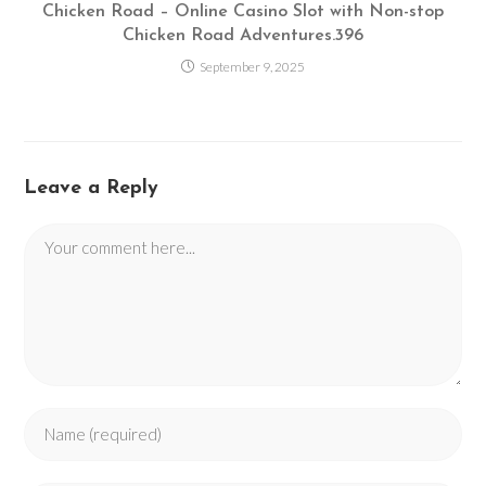
Chicken Road – Online Casino Slot with Non-stop
Chicken Road Adventures.396
September 9, 2025
Leave a Reply
Comment
Enter
your
name