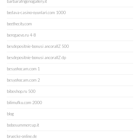
barbarafrigeriogallery.it
bedava-casino-oyunlari.com 1000
beethecity.com
beregaevo.ru 4-8
besdepositnie-bonusi ancorallZ 500
besdepositnie-bonusi ancorallZ dp
besyohocam.com 1
besyohocam.com 2
biboshop.ru 500
bilimufku.com 2000
blog
bobosummercup.it
bruecke-online.de