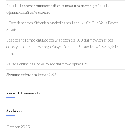
1xslots 1хслотс официальный сайт вход и регистрация1xslots
официальный сайт скачать
L’Expérience des Stéroïdes Anabolisants Légaux : Ce Que Vous Devez
Savoir
Bezpieczne i emocjonujące doświadczenie z 100 darmowych zł bez
depozytu od renomowanego KasynoFontan – Sprawdź swój szczęście
teraz!
Vavada online casino w Polsce darmowe spiny.1953
Лучшие сайты с кейсами CS2
Recent Comments
Archives
October 2025