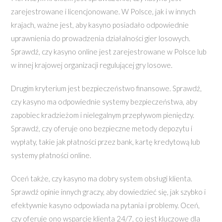
zarejestrowane i licencjonowane. W Polsce, jak i w innych
krajach, ważne jest, aby kasyno posiadało odpowiednie
uprawnienia do prowadzenia działalności gier losowych.
Sprawdź, czy kasyno online jest zarejestrowane w Polsce lub
w innej krajowej organizacji regulującej gry losowe.
Drugim kryterium jest bezpieczeństwo finansowe. Sprawdź,
czy kasyno ma odpowiednie systemy bezpieczeństwa, aby
zapobiec kradzieżom i nielegalnym przepływom pieniędzy.
Sprawdź, czy oferuje ono bezpieczne metody depozytu i
wypłaty, takie jak płatności przez bank, kartę kredytową lub
systemy płatności online.
Oceń także, czy kasyno ma dobry system obsługi klienta.
Sprawdź opinie innych graczy, aby dowiedzieć się, jak szybko i
efektywnie kasyno odpowiada na pytania i problemy. Oceń,
czy oferuje ono wsparcie klienta 24/7, co jest kluczowe dla