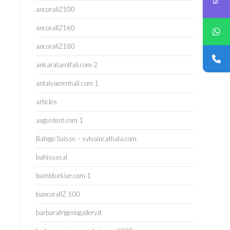
ancorallZ100
ancorallZ160
ancorallZ180
ankaratarotfali.com 2
antalyaerenhali.com 1
articles
augustent.com 1
Bahigo Suisse – sylvaincathala.com
bahisyasal
bambturkiye.com 1
bancorallZ 100
barbarafrigeriogallery.it