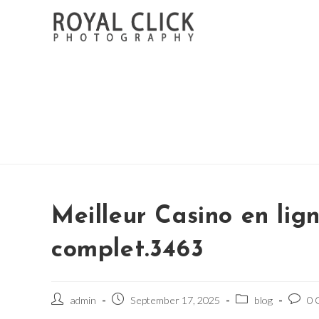
Skip
to
content
Meilleur Casino en li
complet.3463
Post
Post
Post
Post
admin
September 17, 2025
blog
0 
author:
published:
category:
comme