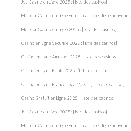
Jeu Casino en Ligne 2025 : [liste des casinos]
Meilleur Casino en Ligne France casino en ligne nouveau 2
Meilleur Casino en Ligne 2025 : [liste des casinos]
Casino en Ligne Sécurisé 2025 : [liste des casinos]
Casino en Ligne Amusant 2025 : [liste des casinos]
Casino en Ligne Fiable 2025 : [liste des casinos]
Casino en Ligne France Légal 2025 : [liste des casinos]
Casino Gratuit en Ligne 2025 : [liste des casinos]
Jeu Casino en Ligne 2025 : [liste des casinos]
Meilleur Casino en Ligne France casino en ligne nouveau 2