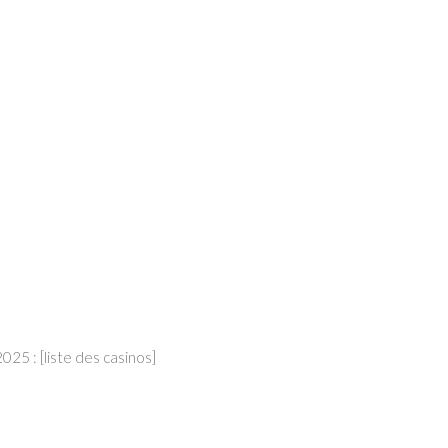
025 : [liste des casinos]