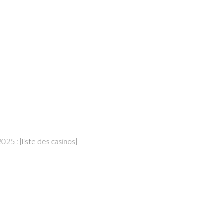
025 : [liste des casinos]