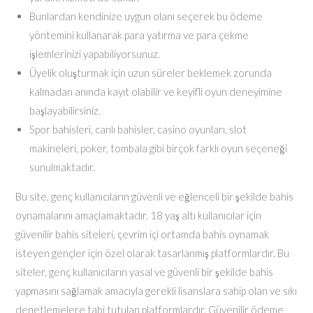
Bunlardan kendinize uygun olanı seçerek bu ödeme
yöntemini kullanarak para yatırma ve para çekme
işlemlerinizi yapabiliyorsunuz.
Üyelik oluşturmak için uzun süreler beklemek zorunda
kalmadan anında kayıt olabilir ve keyifli oyun deneyimine
başlayabilirsiniz.
Spor bahisleri, canlı bahisler, casino oyunları, slot
makineleri, poker, tombala gibi birçok farklı oyun seçeneği
sunulmaktadır.
Bu site, genç kullanıcıların güvenli ve eğlenceli bir şekilde bahis
oynamalarını amaçlamaktadır. 18 yaş altı kullanıcılar için
güvenilir bahis siteleri, çevrim içi ortamda bahis oynamak
isteyen gençler için özel olarak tasarlanmış platformlardır. Bu
siteler, genç kullanıcıların yasal ve güvenli bir şekilde bahis
yapmasını sağlamak amacıyla gerekli lisanslara sahip olan ve sıkı
denetlemelere tabi tutulan platformlardır. Güvenilir ödeme