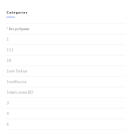
Categories
! Без рубрики
1
111
18
1win Turkiye
1winRussia
1xbet casino BD
3
4
6