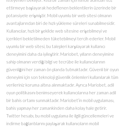
isteyenleri bekliyor. Kısa bir zaman içerisinde adından söz
ettirmeye başlayarak hedeflenen beklentilerin üzerinde bir
potansiyele erişmiştir. Mobil uyumlu bir web sitesi olmanın
avantajlarından biri de hızlı yükleme süreleri sunabilmesidir.
Kullanıcılar, hızlı bir şekilde web sitesine erişebilmeyi ve
içerikleri bekletilmeden tüketebilmeyi tercih ederler. Mobil
uyumlu bir web sitesi, bu talepleri karşılayarak kullanıcı
deneyimini daha da iyileştirir. Mariobet, yılların deneyimine
sahip olmanın verdiği bilgi ve tecrübe ile kullanıcılarının
güvenliğini her zaman ön planda tutmaktadır. Güvenli bir oyun
deneyimi için son teknoloji güvenlik önlemleri kullanılarak tüm
verileriniz koruma altına alınmaktadır. Ayrıca Mariobet, adil
oyun politikasını benimseyerek kullanıcılarına her zaman adil
bir bahis ortamı sunmaktadır. Mariobet’in mobil uygulaması,
bahis yapmayı her zamankinden daha kolay hale getirir.
Twitter hesabı, bu mobil uygulama ile ilgili güncellemeleri ve
indirme bağlantılarını paylaşarak kullanıcıların mobil