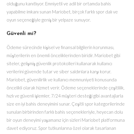
olduğunu kanıtlıyor. Emniyetli ve adil bir ortamda bahis
yapabilme imkanı sunan Mariobet, birçok farklı spor dalı ve
oyun seçeneğiyle geniş bir yelpaze sunuyor.
Güvenli mi?
Ödeme sürecinde kişisel ve finansal bilgilerin korunması,
müşterilerin en önemli önceliklerinden biridir. Mariobet gibi
siteler, gelişmiş güvenlik protokolleri kullanarak kullanıcı
verilerini güvende tutar ve siber saldırılara karşı korur.
Mariobet, güvenilirlik ve kullanıcı memnuniyeti konusunda
öncelikli olarak hizmet verir. Ödeme seçeneklerinde çeşitlilik,
hızlı ve güvenli işlemler, 7/24 müşteri desteği gibi avantajlarla
size en iyi bahis deneyimini sunar. Çeşitli spor kategorilerinde
sunulan birbirinden farklı bahis seçenekleriyle, heyecan dolu
bir oyun deneyimi yaşamanız için sizleri Mariobet platformuna
davet ediyoruz. Spor tutkunlarına özel olarak tasarlanan