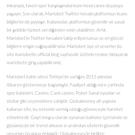
imkanıyla, favori spor karşılaşmalarınızın heyecanını doyasıya
yaşayın. Son olarak, Mariobet Twitter hesabı platformun lisans
bilgilerini de paylaşır. Kullanıcılar, platformun güvenilir ve yasal
bir şekilde hizmet verdiğinden emin olabilirler. Artık
Mariobet’in Twitter hesabını takip ediyorsunuz ve en güncel
bilgilere erişim sağlayabilirsiniz. Mariobet üye ol severler bu
site mariobetin official blog sayfasıdır üstteki resime tıklayarak
mariobete giriş yapabilirsiniz.
Mariobet bahis sitesi Türkiye’de varlığını 2015 yılından
itibaren göstermeye başlamıştır. Faaliyet aldığı süre zarfında
spor bahisleri, Casino, Canlı casino, Poker Sanal oyunlar ve
slotlar gibi seçeneklere sahiptir. Globalmoney alt yapısını
kullanan site, bu sistemin vermiş olduğu güvenceyle hareket
etmektedir. Gayri meşru olarak oynanan bahisler içerisinde ve
günümüzde bir trend almasın ın ardından sitelerin güvenlik
unsurları ön plana gelmiştir. Globalmoney’le birlikte