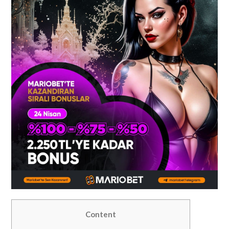
Content