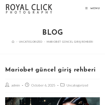
Skip
to
MENU
content
BLOG
>
UNCATEGORIZED
>
MARIOBET GÜNCEL GIRIŞ REHBERI
Mariobet güncel giriş rehberi
Post
Post
Post
admin
October 6, 2025
Uncategorized
author:
published:
category: