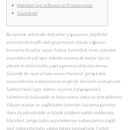
Mariobet üye ol Bonus ve Promosyonlar
Güvenli mi?
Bu oyunlar, adrenalin dolu anlar yaşamanıza, büyülü bir
atmosferde keyifli vakit geçirmenize olanak sağlayan
benzersiz fırsatlar sunar. Futbol, basketbol, tenis, voleybol
veya daha birçok spor dalında oynanacak maçlar için en
yüksek oranlarla bahis yapma şansına sahip olacaksınız.
Güvenilir bir oyun ortamı sunan Mariobet, geniş bahis
seçenekleriyle kullanıcılarına zengin bir deneyim sunmaktadır.
Sadece favori spor dalınızı seçerek, karşılaşmalara
tahminlerde bulunabilir ve heyecanınızı daha da artırabilirsiniz.
Yüksek oranlar ve çeşitli bahis türleriyle, kazanma şansınızı
daha da yükseltebilir ve büyük ödüllerin sahibi olabilirsiniz.
Mariobet, zengin bahis seçenekleriyle kullanıcılarına çeşitli
spor dallarında bahis yapma imkanı sunmaktadır. Futbol,