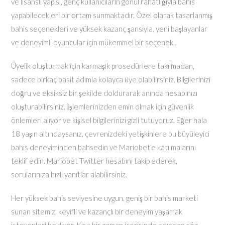
ve lisanslı yapısı, genç kullanıcıların gönül rahatlığıyla bahis
yapabilecekleri bir ortam sunmaktadır. Özel olarak tasarlanmış
bahis seçenekleri ve yüksek kazanç şansıyla, yeni başlayanlar
ve deneyimli oyuncular için mükemmel bir seçenek.
Üyelik oluşturmak için karmaşık prosedürlere takılmadan,
sadece birkaç basit adımla kolayca üye olabilirsiniz. Bilgilerinizi
doğru ve eksiksiz bir şekilde doldurarak anında hesabınızı
oluşturabilirsiniz. İşlemlerinizden emin olmak için güvenlik
önlemleri alıyor ve kişisel bilgilerinizi gizli tutuyoruz. Eğer hala
18 yaşın altındaysanız, çevrenizdeki yetişkinlere bu büyüleyici
bahis deneyiminden bahsedin ve Mariobet‘e katılmalarını
teklif edin. Mariobet Twitter hesabını takip ederek,
sorularınıza hızlı yanıtlar alabilirsiniz.
Her yüksek bahis seviyesine uygun, geniş bir bahis marketi
sunan sitemiz, keyifli ve kazançlı bir deneyim yaşamak