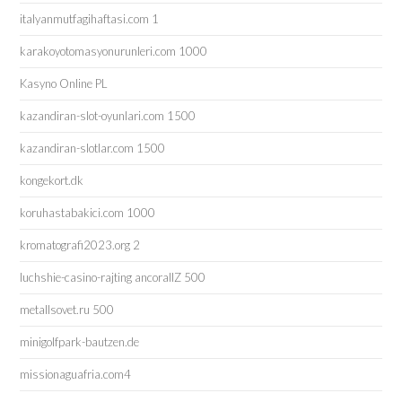
italyanmutfagihaftasi.com 1
karakoyotomasyonurunleri.com 1000
Kasyno Online PL
kazandiran-slot-oyunlari.com 1500
kazandiran-slotlar.com 1500
kongekort.dk
koruhastabakici.com 1000
kromatografi2023.org 2
luchshie-casino-rajting ancorallZ 500
metallsovet.ru 500
minigolfpark-bautzen.de
missionaguafria.com4