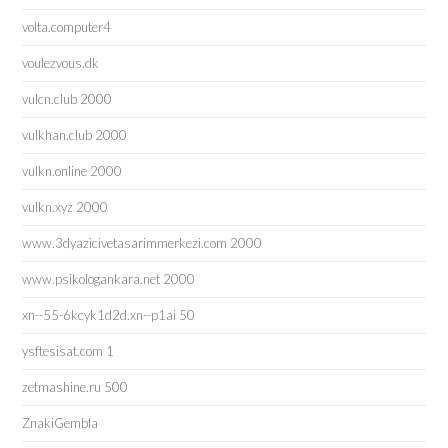
volta.computer4
voulezvous.dk
vulcn.club 2000
vulkhan.club 2000
vulkn.online 2000
vulkn.xyz 2000
www.3dyazicivetasarimmerkezi.com 2000
www.psikologankara.net 2000
xn--55-6kcyk1d2d.xn--p1ai 50
ysftesisat.com 1
zetmashine.ru 500
ZnakiGembla