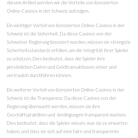
diesem Artikel werden wir die Vorteile von lizenzierten
Online-Casinos in der Schweiz aufzeigen.
Ein wichtiger Vorteil von lizenzierten Online-Casinos in der
Schweiz ist die Sicherheit. Da diese Casinos von der
Schweizer Regierung lizenziert wurden, müssen sie strengste
Sicherheitsstandards erfüllen, um die Integrität ihrer Spieler
zu schützen. Dies bedeutet, dass die Spieler ihre
persönlichen Daten und Geldtransaktionen sicher und
vertraulich durchführen können.
Ein weiterer Vorteil von lizenzierten Online-Casinos in der
Schweiz ist die Transparenz. Da diese Casinos von der
Regierung überwacht werden, müssen sie ihre
Geschäftspraktiken und -bedingungen transparent machen.
Dies bedeutet, dass die Spieler wissen, was sie zu erwarten
haben, und dass sie sich auf eine faire und transparente