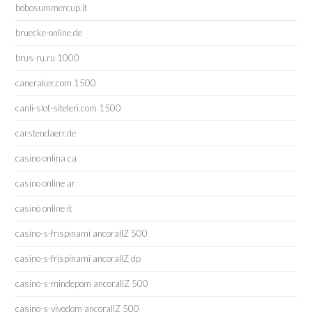
bobosummercup.it
bruecke-online.de
brus-ru.ru 1000
caneraker.com 1500
canli-slot-siteleri.com 1500
carstendaerr.de
casino onlina ca
casino online ar
casinò online it
casino-s-frispinami ancorallZ 500
casino-s-frispinami ancorallZ dp
casino-s-mindepom ancorallZ 500
casino-s-vivodom ancorallZ 500