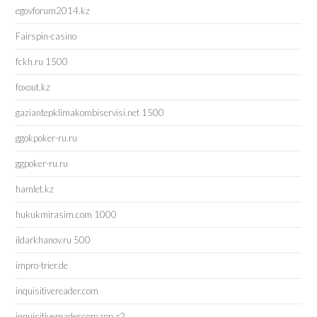
egovforum2014.kz
Fairspin-casino
fckh.ru 1500
foxout.kz
gaziantepklimakombiservisi.net 1500
ggokpoker-ru.ru
ggpoker-ru.ru
hamlet.kz
hukukmirasim.com 1000
ildarkhanov.ru 500
impro-trier.de
inquisitivereader.com
inquisitivereader.comapp z2