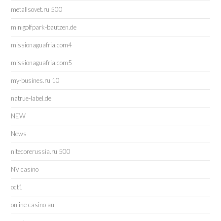
metallsovet.ru 500
minigolfpark-bautzen.de
missionaguafria.com4
missionaguafria.com5
my-busines.ru 10
natrue-label.de
NEW
News
nitecorerussia.ru 500
NV casino
oct1
online casino au