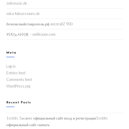
zoikmusic.de
zoka-fotosessions.de
безопасныйставрополь.рф ancorallZ 900
카지노사이트 – onlifezone.com
Meta
Log in
Entries feed
Comments feed
WordPress.org
Recent Posts
1xslots 1хслотс официальный сайт вход и регистрация1xslots
официальный сайт скачать