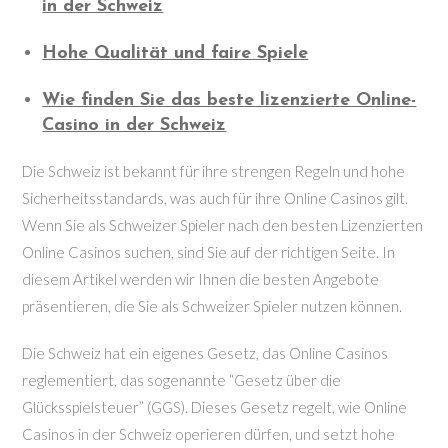
in der Schweiz
Hohe Qualität und faire Spiele
Wie finden Sie das beste lizenzierte Online-
Casino in der Schweiz
Die Schweiz ist bekannt für ihre strengen Regeln und hohe
Sicherheitsstandards, was auch für ihre Online Casinos gilt.
Wenn Sie als Schweizer Spieler nach den besten Lizenzierten
Online Casinos suchen, sind Sie auf der richtigen Seite. In
diesem Artikel werden wir Ihnen die besten Angebote
präsentieren, die Sie als Schweizer Spieler nutzen können.
Die Schweiz hat ein eigenes Gesetz, das Online Casinos
reglementiert, das sogenannte “Gesetz über die
Glücksspielsteuer” (GGS). Dieses Gesetz regelt, wie Online
Casinos in der Schweiz operieren dürfen, und setzt hohe