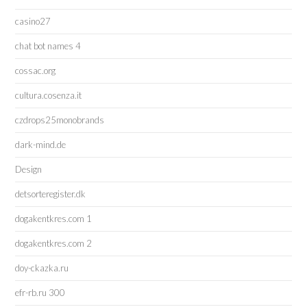
casino27
chat bot names 4
cossac.org
cultura.cosenza.it
czdrops25monobrands
dark-mind.de
Design
detsorteregister.dk
dogakentkres.com 1
dogakentkres.com 2
doy-ckazka.ru
efr-rb.ru 300