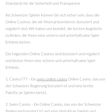
Standards für die Sicherheit und Transparenz.
Als Schweizer Spieler können Sie sich sicher sein, dass die
Online Casinos, die wir Ihnen präsentieren, lizenziert und
reguliert sind. Wir haben uns bemüht, die besten Angebote
zu finden, die Ihnen eine sichere und unterhaltsame Spiel-
Erlebnis bieten.
Die folgenden Online Casinos sind lizenziert und reguliert
und bieten Ihnen eine sichere und unterhaltsame Spiel-
Erlebnis:
1. Casino777 – Ein
swiss online casino
Online Casino, das von
der Schweizer Regierung lizenziert ist und eine breite
Palette an Spielen bietet.
2. Swiss Casino – Ein Online Casino, das von der Schweizer
Regierung lizenziert ist und eine Vielzahl an Spielen und