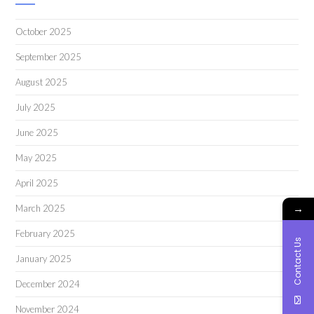
October 2025
September 2025
August 2025
July 2025
June 2025
May 2025
April 2025
→
March 2025
February 2025
Contact Us
January 2025
December 2024
November 2024