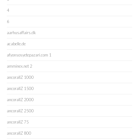
4
6
aarhusaffairs.dk
acabelle.de
afyonsosyetepazari.com 1
amminex.net 2
ancorallZ 1000
ancorallZ 1500
ancorallZ 2000
ancorallZ 2500
ancorallZ 75
ancorallZ 800