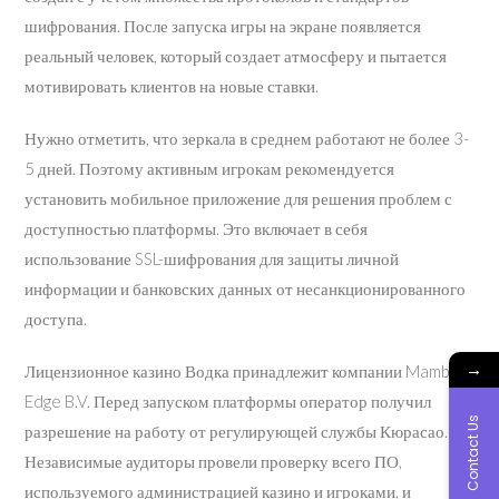
шифрования. После запуска игры на экране появляется
реальный человек, который создает атмосферу и пытается
мотивировать клиентов на новые ставки.
Нужно отметить, что зеркала в среднем работают не более 3-
5 дней. Поэтому активным игрокам рекомендуется
установить мобильное приложение для решения проблем с
доступностью платформы. Это включает в себя
использование SSL-шифрования для защиты личной
информации и банковских данных от несанкционированного
доступа.
→
Лицензионное казино Водка принадлежит компании Mamba
Edge B.V. Перед запуском платформы оператор получил
Contact Us
разрешение на работу от регулирующей службы Кюрасао.
Независимые аудиторы провели проверку всего ПО,
используемого администрацией казино и игроками, и