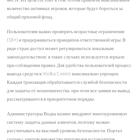
количество активных игроков, которые будут бороться за
общий призовой фонд.
Пользователям важно проверять возрастные ограничения
(18+) и придерживаться принципов ответственной игры. В
ряде стран доступ может регулироваться локальным
законодательством; в таких случаях используется зеркало
при соблюдении правил. Для удобства пользователей процесс
вывода средств в Vodka Casino максимально упрощен.
Каждая транзакция обрабатывается службой безопасности
для защиты от мошенничества, при этом все заявки на вывод
рассматриваются в приоритетном порядке.
Администраторы Водка казино внедряют многоуровневую
систему защиты данных клиентов, поэтому можно
рассчитывать на высокий уровень безопасности. Портал
создан с учетом множества протоколов и стандартов