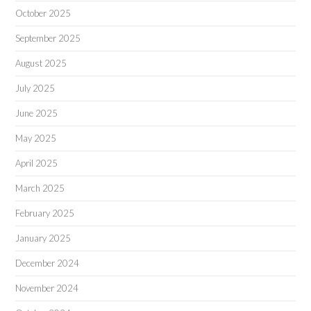
October 2025
September 2025
August 2025
July 2025
June 2025
May 2025
April 2025
March 2025
February 2025
January 2025
December 2024
November 2024