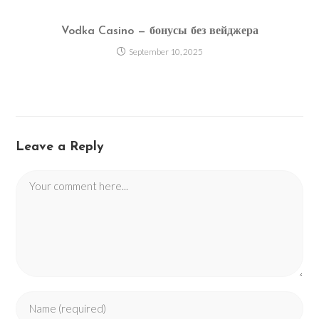
Vodka Casino — бонусы без вейджера
September 10, 2025
Leave a Reply
Comment
Enter
your