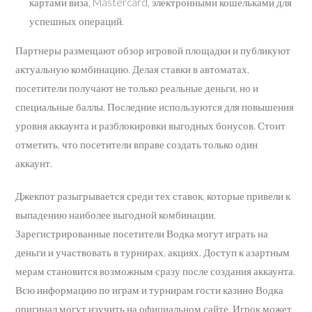
картами виза, Mastercard, электронными кошельками для
успешных операций.
Партнеры размещают обзор игровой площадки и публикуют
актуальную комбинацию. Делая ставки в автоматах,
посетители получают не только реальные деньги, но и
специальные баллы. Последние используются для повышения
уровня аккаунта и разблокировки выгодных бонусов. Стоит
отметить, что посетители вправе создать только один
аккаунт.
Джекпот разыгрывается среди тех ставок, которые привели к
выпадению наиболее выгодной комбинации.
Зарегистрированные посетители Водка могут играть на
деньги и участвовать в турнирах, акциях. Доступ к азартным
мерам становится возможным сразу после создания аккаунта.
Всю информацию по играм и турнирам гости казино Водка
оригинал могут изучить на официальном сайте. Игрок может