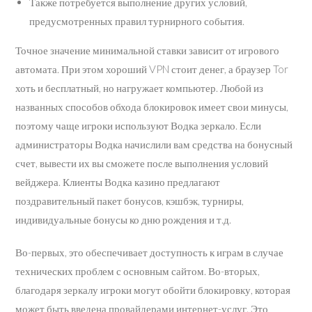
Также потребуется выполнение других условий,
предусмотренных правил турнирного события.
Точное значение минимальной ставки зависит от игрового
автомата. При этом хороший VPN стоит денег, а браузер Tor
хоть и бесплатный, но нагружает компьютер. Любой из
названных способов обхода блокировок имеет свои минусы,
поэтому чаще игроки используют Водка зеркало. Если
администраторы Водка начислили вам средства на бонусный
счет, вывести их вы сможете после выполнения условий
вейджера. Клиенты Водка казино предлагают
поздравительный пакет бонусов, кэшбэк, турниры,
индивидуальные бонусы ко дню рождения и т.д.
Во-первых, это обеспечивает доступность к играм в случае
технических проблем с основным сайтом. Во-вторых,
благодаря зеркалу игроки могут обойти блокировку, которая
может быть введена провайдерами интернет-услуг. Это