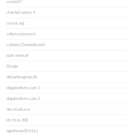
casino27
chat bot names 4
cossac.org
cultura.cosenza.it
czdrops25monobrands
dark-mind.de
Design
detsorteregister.dk
dogakentkres.com 1
dogakentkres.com 2
doy-ckazka.ru
efr-rb.ru 300
egovforum2014.kz