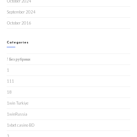
October 2024
September 2024
October 2016
Categories
! Без рубрики
1
111
18
1win Turkiye
1winRussia
1xbet casino BD
3