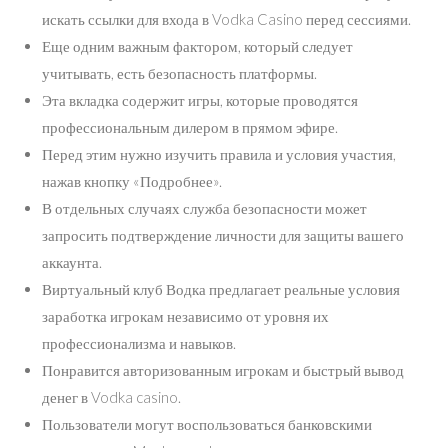
искать ссылки для входа в Vodka Casino перед сессиями.
Еще одним важным фактором, который следует
учитывать, есть безопасность платформы.
Эта вкладка содержит игры, которые проводятся
профессиональным дилером в прямом эфире.
Перед этим нужно изучить правила и условия участия,
нажав кнопку «Подробнее».
В отдельных случаях служба безопасности может
запросить подтверждение личности для защиты вашего
аккаунта.
Виртуальный клуб Водка предлагает реальные условия
заработка игрокам независимо от уровня их
профессионализма и навыков.
Понравится авторизованным игрокам и быстрый вывод
денег в Vodka casino.
Пользователи могут воспользоваться банковскими