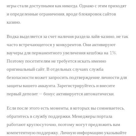
игры стали доступными как никогда. Однако с этим приходят
и определенные ограничения, вроде блокировок сайтов
казино.
Водка выделяется за счет наличия раздела лайв-казино, не так
часто встречающегося у конкурентов. Они активируют
ваучеры для перманентного увеличения кешбэка на 1%.
Поэтому посетителям не требуется искать именно
оригинальный сайт. В отдельных случаях служба
безопасности может запросить подтверждение личности для
защиты вашего аккаунта. Зарегистрируйтесь и внесите
первый депозит — бонус активируется автоматически.
Если после этого есть моменты, в которых вы сомневаетесь,
обратитесь в службу поддержки. Менеджеры портала
работают круглосуточно, поэтому могут предложить вам
компетентную поддержку. Личную информацию указывайте