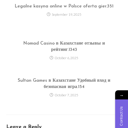
Legalne kasyna online w Polsce oferta gier.351
September 19, 2025
Nomad Casino в Казахстане отзывы и
рейтинг.1343
October 6, 2025
Sultan Games в Казахстане Удобный вход и
безопасная игра.154
→
October 7, 2025
Contact Us
Leave a Reply