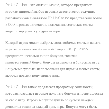
Pin Up Casino – это онлайн-казино, которое предлагает
игрокам широкий выбор игровых автоматов от ведущих
разработчиков. В каталоге Pin Up Casino представлены более
3 000 игровых автоматов, включая классические слоты,
видеопокер, рулетку и другие игры.
Каждый игрок может выбрать свои любимые слоты и начать
играть с минимальной суммой 1 евро. Pin Up Casino
предлагает несколько типов бонусов, включая
приветственный бонус, бонусы за депозит и бонусы за игру.
Бонусы могут быть использованы для игры на любые слоты,
включая новые и популярные игры.
Pin Up Casino также предлагает программу лояльности,
которая позволяет игрокам получать бонусы и преимущества
за свою игру. Игроки могут получать бонусы за каждый
депозит, а также за каждый день игры. Бонусы могут быть