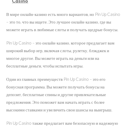
Casino
В мире онлайн-казино есть много вариантов, но Pin Up Casino
– это то, что вы ищете. Это лучшее онлайн-казино, где вы
можете играть в любимые слоты и получать щедрые бонусы.
Pin Up Casino – это онлайн-казино, которое предлагает вам
широкий выбор игр, включая слоты, рулетку, блэкджек и
многое другое. Вы можете играть на деньги или на
бесплатные деньги, чтобы испытать игры.
Один из главных преимуществ Pin Up Casino – это его
бонусная программа. Вы можете получать бонусы на
депозит, бесплатные спины и другие привлекательные
предложения. Это поможет вам начать играть с более
высокими ставками и увеличить свои шансы на выигрыш.
Pin Up Casino также предлагает вам безопасную и надежную