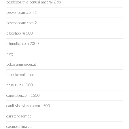
besdepositnie-bonusi ancorallZ dp
besyohocam.com 1
besyohocam.com 2
biboshop.ru 500
bilimufku.com 2000
blog
bobosummercup.it
bruecke-online.de
brus-ru.ru 1000
caneraker.com 1500
canli-slot-siteleri.com 1500
carstendaerr.de
casino onlina ca