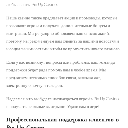
любые слоты Pin Up Casino.
Наше казино также предлагает акции и промокоды, которые
позволяют игрокам получать дополнительные бонусы и
выигрыши. Мы регулярно обновляем наш список акций,
поэтому мы рекомендуем вам следить за нашими новостями
и социальными сетями, чтобы не пропустить ничего важного.
Если у вас возникнут вопросы или проблемы, наш команда
поддержки будет рада помочь вам в любое время. Мы
предлагаем несколько способов связи, включая чат,
электронную почту и телефон.
Надеемся, что вы будете наслаждаться игрой в Pin Up Casino
и получать реальные выигрыши. Удачи вам в игре!
Профессиональная поддержка клиентов в