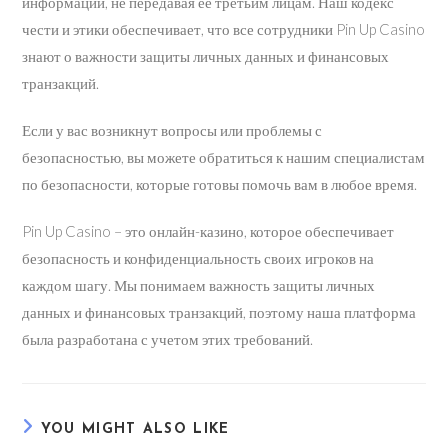
информации, не передавая ее третьим лицам. Наш кодекс
чести и этики обеспечивает, что все сотрудники Pin Up Casino
знают о важности защиты личных данных и финансовых
транзакций.
Если у вас возникнут вопросы или проблемы с
безопасностью, вы можете обратиться к нашим специалистам
по безопасности, которые готовы помочь вам в любое время.
Pin Up Casino – это онлайн-казино, которое обеспечивает
безопасность и конфиденциальность своих игроков на
каждом шагу. Мы понимаем важность защиты личных
данных и финансовых транзакций, поэтому наша платформа
была разработана с учетом этих требований.
YOU MIGHT ALSO LIKE