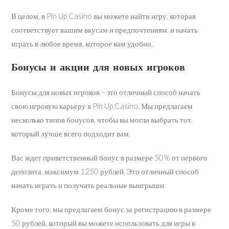
В целом, в Pin Up Casino вы можете найти игру, которая
соответствует вашим вкусам и предпочтениям, и начать
играть в любое время, которое вам удобно.
Бонусы и акции для новых игроков
Бонусы для новых игроков – это отличный способ начать
свою игровую карьеру в Pin Up Casino. Мы предлагаем
несколько типов бонусов, чтобы вы могли выбрать тот,
который лучше всего подходит вам.
Вас ждет приветственный бонус в размере 50% от первого
депозита, максимум 1250 рублей. Это отличный способ
начать играть и получать реальные выигрыши.
Кроме того, мы предлагаем бонус за регистрацию в размере
50 рублей, который вы можете использовать для игры в