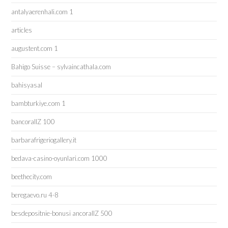
antalyaerenhali.com 1
articles
augustent.com 1
Bahigo Suisse – sylvaincathala.com
bahisyasal
bambturkiye.com 1
bancorallZ 100
barbarafrigeriogallery.it
bedava-casino-oyunlari.com 1000
beethecity.com
beregaevo.ru 4-8
besdepositnie-bonusi ancorallZ 500