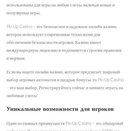
использованы для игры на любые слоты, включая новые и
популярные игры.
Pin Up Casino – это безопасное и надежное онлайн-казино,
которое использует современные технологии для
обеспечения безопасности игроков. Казино имеет
международную лицензию и подчиняется строгим правилам
и нормам.
Если вы ищете онлайн-казино, которое предлагает широкий
выбор игровых автоматов и щедрые бонусы, то Pin Up Casino
– это ваш выбор. Регистрируйтесь сейчас и начните играть на
любимые слоты!
Уникальные возможности для игроков
Один из главных преимуществ Pin Up Casino – это обширный