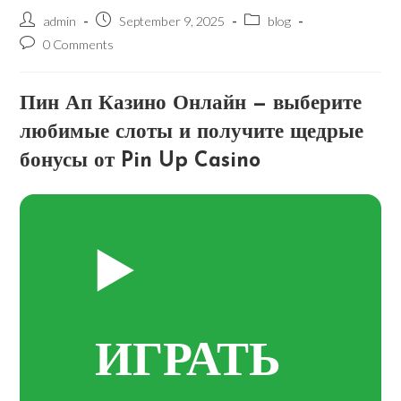
Post
Post
Post
admin
September 9, 2025
blog
author:
published:
category:
Post
0 Comments
comments:
Пин Ап Казино Онлайн — выберите
любимые слоты и получите щедрые
бонусы от Pin Up Casino
▶️
ИГРАТЬ