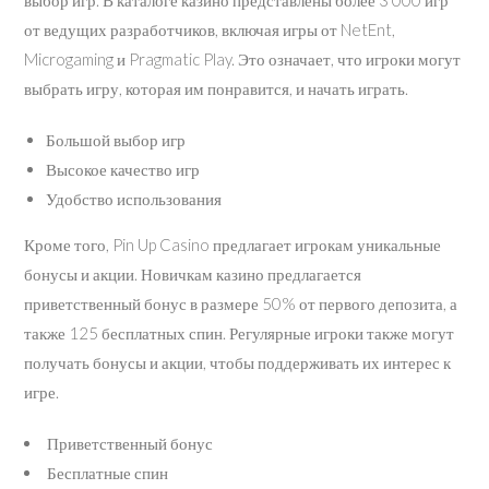
выбор игр. В каталоге казино представлены более 3 000 игр
от ведущих разработчиков, включая игры от NetEnt,
Microgaming и Pragmatic Play. Это означает, что игроки могут
выбрать игру, которая им понравится, и начать играть.
Большой выбор игр
Высокое качество игр
Удобство использования
Кроме того, Pin Up Casino предлагает игрокам уникальные
бонусы и акции. Новичкам казино предлагается
приветственный бонус в размере 50% от первого депозита, а
также 125 бесплатных спин. Регулярные игроки также могут
получать бонусы и акции, чтобы поддерживать их интерес к
игре.
Приветственный бонус
Бесплатные спин