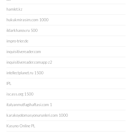
hamlet.kz
hukukmirasim.com 1000
ildarkhanov.ru 500
impro-trier.de
inquisitivereader.com
inquisitivereader.comapp z2
intellectplanet.ru 1500
IPL
iscass.org 1500
italyanmutfagihaftasi.com 1
karakoyotomasyonurunleri.com 1000
Kasyno Online PL