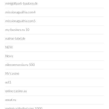
minigolfpark-bautzen.de
missionaguafria.com4
missionaguafria.com5
my-busines.ru 10
natrue-label.de
NEW
News
nitecorerussia.ru 500
NV casino
oct1
online casino au
oooat.ru
opdrniyazibulbul.com 1000