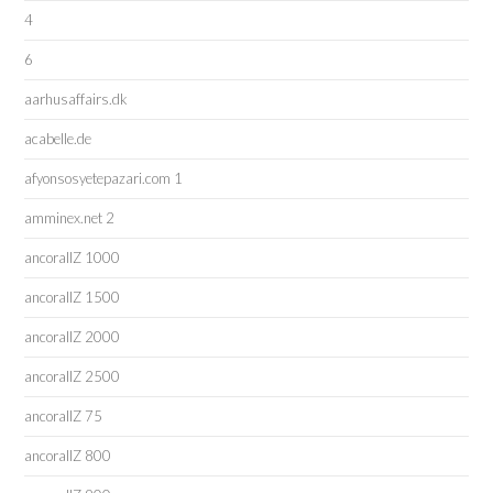
4
6
aarhusaffairs.dk
acabelle.de
afyonsosyetepazari.com 1
amminex.net 2
ancorallZ 1000
ancorallZ 1500
ancorallZ 2000
ancorallZ 2500
ancorallZ 75
ancorallZ 800