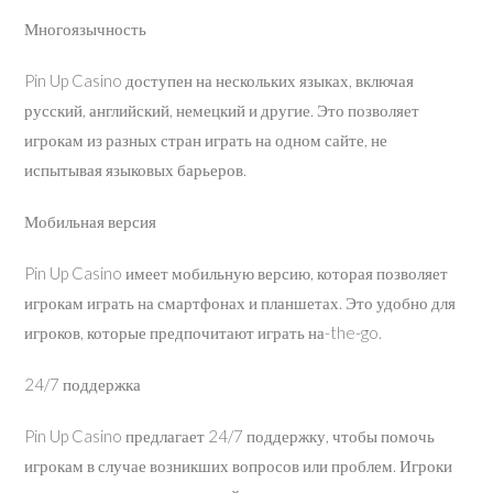
Многоязычность
Pin Up Casino доступен на нескольких языках, включая
русский, английский, немецкий и другие. Это позволяет
игрокам из разных стран играть на одном сайте, не
испытывая языковых барьеров.
Мобильная версия
Pin Up Casino имеет мобильную версию, которая позволяет
игрокам играть на смартфонах и планшетах. Это удобно для
игроков, которые предпочитают играть на-the-go.
24/7 поддержка
Pin Up Casino предлагает 24/7 поддержку, чтобы помочь
игрокам в случае возникших вопросов или проблем. Игроки