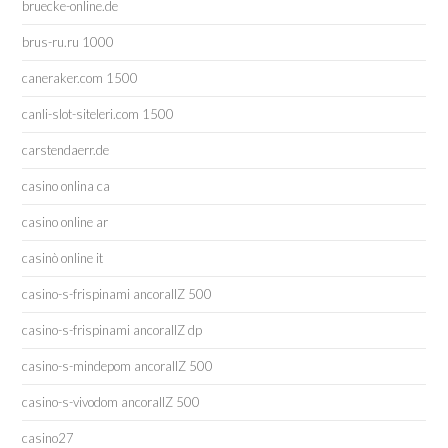
bruecke-online.de
brus-ru.ru 1000
caneraker.com 1500
canli-slot-siteleri.com 1500
carstendaerr.de
casino onlina ca
casino online ar
casinò online it
casino-s-frispinami ancorallZ 500
casino-s-frispinami ancorallZ dp
casino-s-mindepom ancorallZ 500
casino-s-vivodom ancorallZ 500
casino27