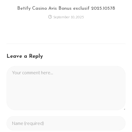
Betify Casino Avis Bonus exclusif 2025.10578
September 10, 2025
Leave a Reply
Comment
Enter
your