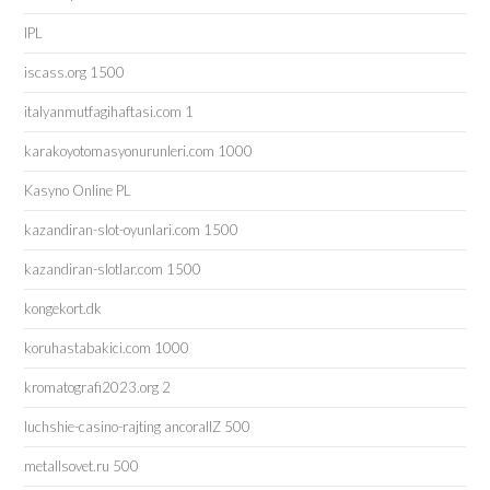
IPL
iscass.org 1500
italyanmutfagihaftasi.com 1
karakoyotomasyonurunleri.com 1000
Kasyno Online PL
kazandiran-slot-oyunlari.com 1500
kazandiran-slotlar.com 1500
kongekort.dk
koruhastabakici.com 1000
kromatografi2023.org 2
luchshie-casino-rajting ancorallZ 500
metallsovet.ru 500