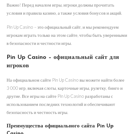
Важно! Перед началом игры, игроки должны прочитать
условия и правила казино, а также условия бонусов и акций.
Pin Up Casino – это официальный сайт, и мы рекомендуем
игрокам играть только на этом сайте, чтобы быть уверенными
в безопасности и честности игры.
Pin Up Casino – официальный сайт для
игроков
На официальном сайте Pin Up Casino вы можете найти более
3 000 игр, включая слоты, карточные игры, рулетку, бинго и
другие. Все игры на сайте Pin Up Casino разработаны с
использованием последних технологий и обеспечивают
безопасность и честность игры.
Преимущества официального сайта Pin Up
Casino