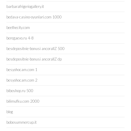
barbarafrigeriogallery.it
bedava-casino-oyunlari.com 1000
beethecity.com
beregaevo.ru 4-8
besdepositnie-bonusi ancorallZ 500
besdepositnie-bonusi ancorallZ dp
besyohocam.com 1
besyohocam.com 2
biboshop.ru 500
bilimufku.com 2000
blog
bobosummercup.it