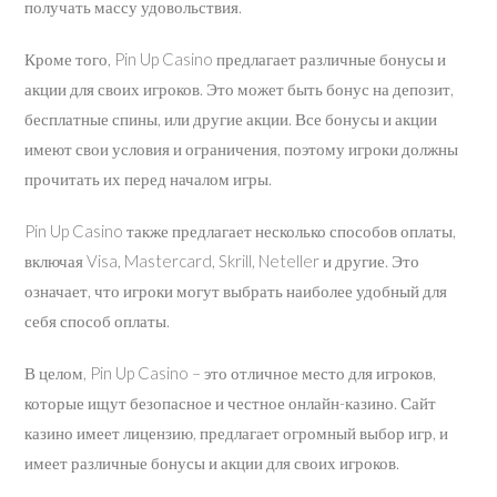
получать массу удовольствия.
Кроме того, Pin Up Casino предлагает различные бонусы и
акции для своих игроков. Это может быть бонус на депозит,
бесплатные спины, или другие акции. Все бонусы и акции
имеют свои условия и ограничения, поэтому игроки должны
прочитать их перед началом игры.
Pin Up Casino также предлагает несколько способов оплаты,
включая Visa, Mastercard, Skrill, Neteller и другие. Это
означает, что игроки могут выбрать наиболее удобный для
себя способ оплаты.
В целом, Pin Up Casino – это отличное место для игроков,
которые ищут безопасное и честное онлайн-казино. Сайт
казино имеет лицензию, предлагает огромный выбор игр, и
имеет различные бонусы и акции для своих игроков.