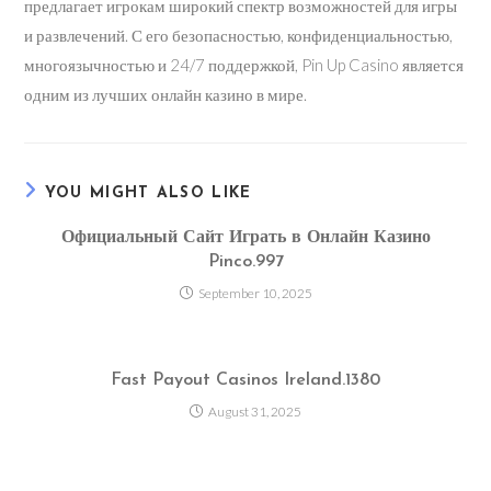
предлагает игрокам широкий спектр возможностей для игры
и развлечений. С его безопасностью, конфиденциальностью,
многоязычностью и 24/7 поддержкой, Pin Up Casino является
одним из лучших онлайн казино в мире.
YOU MIGHT ALSO LIKE
Официальный Сайт Играть в Онлайн Казино
Pinco.997
September 10, 2025
Fast Payout Casinos Ireland.1380
August 31, 2025