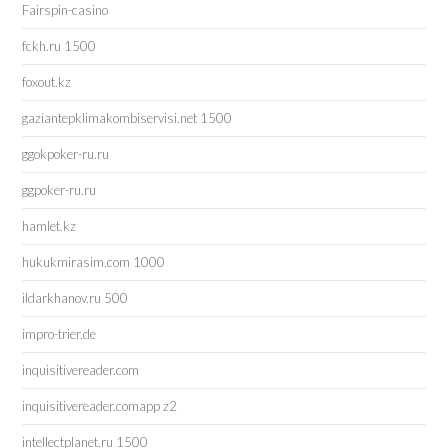
Fairspin-casino
fckh.ru 1500
foxout.kz
gaziantepklimakombiservisi.net 1500
ggokpoker-ru.ru
ggpoker-ru.ru
hamlet.kz
hukukmirasim.com 1000
ildarkhanov.ru 500
impro-trier.de
inquisitivereader.com
inquisitivereader.comapp z2
intellectplanet.ru 1500