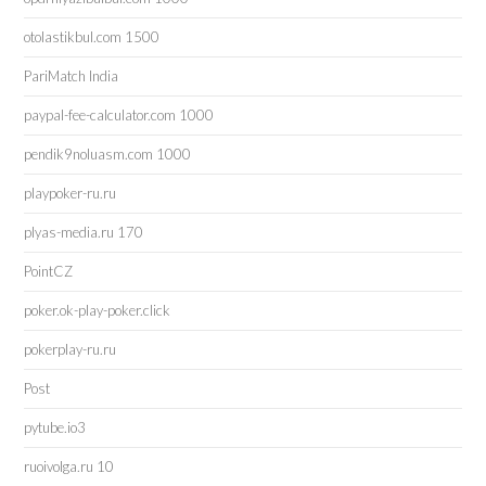
otolastikbul.com 1500
PariMatch India
paypal-fee-calculator.com 1000
pendik9noluasm.com 1000
playpoker-ru.ru
plyas-media.ru 170
PointCZ
poker.ok-play-poker.click
pokerplay-ru.ru
Post
pytube.io3
ruoivolga.ru 10