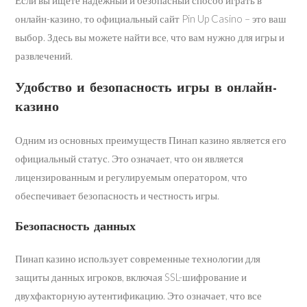
Если вы ищете надежный и безопасный способ играть в
онлайн-казино, то официальный сайт Pin Up Casino – это ваш
выбор. Здесь вы можете найти все, что вам нужно для игры и
развлечений.
Удобство и безопасность игры в онлайн-
казино
Одним из основных преимуществ Пинап казино является его
официальный статус. Это означает, что он является
лицензированным и регулируемым оператором, что
обеспечивает безопасность и честность игры.
Безопасность данных
Пинап казино использует современные технологии для
защиты данных игроков, включая SSL-шифрование и
двухфакторную аутентификацию. Это означает, что все