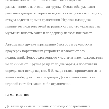
развлечениях с настоящими крупье. Столы обслуживают
реальные дилеры, которые находятся в специальных студиях,
откуда ведется прямая трансляция. Игровая площадка
принимает пользователей из разных стран, что указывает на
мультиязычность сайта и поддержку нескольких валют.
Автоматы и другие игры казино быстро загружаются в
браузерах портативных устройств и работают без
подвисаний. Непосредственного участия в игре пользователи
не принимают. Крупье раздает по две карты, а посетители
определяют исход партии. В баккара ставки принимаются на
ничью, победу игрока или дилера. Деньги зачисляются на
игровой счет без каких-либо ограничений.
гама казино
Да, ваши данные защищены с помощью современных