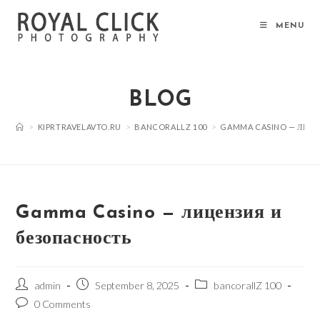
Skip
to
MENU
content
BLOG
>
KIPRTRAVELAVTO.RU
>
BANCORALLZ 100
>
GAMMA CASINO — ЛИЦЕ
Gamma Casino — лицензия и
безопасность
Post
Post
Post
admin
September 8, 2025
bancorallZ 100
author:
published:
category:
Post
0 Comments
comments: