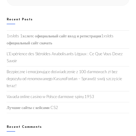
this
website
Recent Posts
1xslots 1хслотс официальный сайт вход и регистрация1xslots
официальный сайт скачать
L’Expérience des Stéroïdes Anabolisants Légaux : Ce Que Vous Devez
Savoir
Bezpieczne i emocjonujące doświadczenie z 100 darmowych zł bez
depozytu od renomowanego KasynoFontan – Sprawdź swój szczęście
teraz!
Vavada online casino w Polsce darmowe spiny.1953
Лучшие сайты с кейсами CS2
Recent Comments