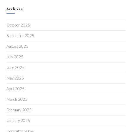
Archives
October 2025
September 2025
August 2025
July 2025
June 2025
May 2025
April 2025
March 2025
February 2025
January 2025
December 2024