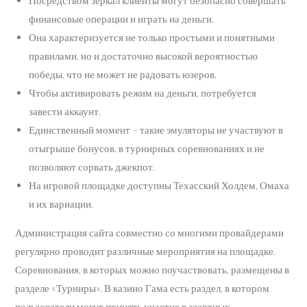
Посредством зеркал клиенты могут безопасно совершать
финансовые операции и играть на деньги.
Она характеризуется не только простыми и понятными
правилами, но и достаточно высокой вероятностью
победы, что не может не радовать юзеров.
Чтобы активировать режим на деньги, потребуется
завести аккаунт.
Единственный момент – такие эмуляторы не участвуют в
отыгрыше бонусов, в турнирных соревнованиях и не
позволяют сорвать джекпот.
На игровой площадке доступны Техасский Холдем, Омаха
и их вариации.
Администрация сайта совместно со многими провайдерами
регулярно проводит различные мероприятия на площадке.
Соревнования, в которых можно поучаствовать, размещены в
разделе «Турниры». В казино Гама есть раздел, в котором
пользователи могут принять участие в азартных