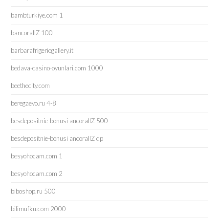
bambturkiye.com 1
bancorallZ 100
barbarafrigeriogallery.it
bedava-casino-oyunlari.com 1000
beethecity.com
beregaevo.ru 4-8
besdepositnie-bonusi ancorallZ 500
besdepositnie-bonusi ancorallZ dp
besyohocam.com 1
besyohocam.com 2
biboshop.ru 500
bilimufku.com 2000