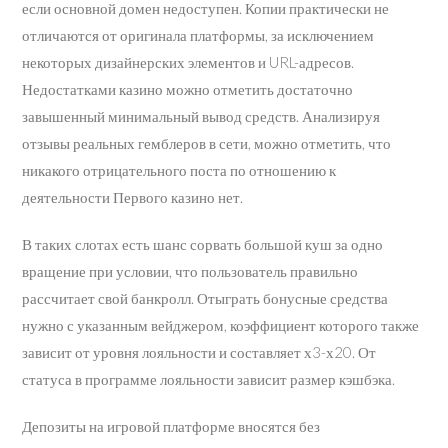
если основной домен недоступен. Копии практически не
отличаются от оригинала платформы, за исключением
некоторых дизайнерских элементов и URL-адресов.
Недостатками казино можно отметить достаточно
завышенный минимальный вывод средств. Анализируя
отзывы реальных гемблеров в сети, можно отметить, что
никакого отрицательного поста по отношению к
деятельности Первого казино нет.
В таких слотах есть шанс сорвать большой куш за одно
вращение при условии, что пользователь правильно
рассчитает свой банкролл. Отыграть бонусные средства
нужно с указанным вейджером, коэффициент которого также
зависит от уровня лояльности и составляет х3-х20. От
статуса в программе лояльности зависит размер кэшбэка.
Депозиты на игровой платформе вносятся без