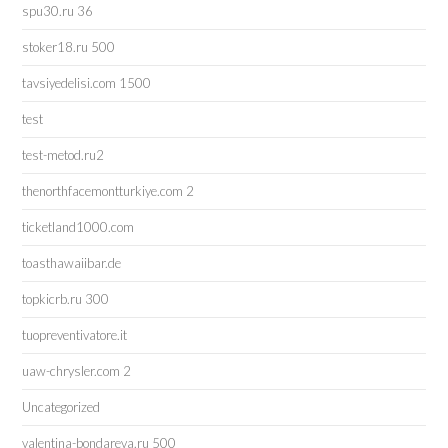
spu30.ru 36
stoker18.ru 500
tavsiyedelisi.com 1500
test
test-metod.ru2
thenorthfacemontturkiye.com 2
ticketland1000.com
toasthawaiibar.de
topkicrb.ru 300
tuopreventivatore.it
uaw-chrysler.com 2
Uncategorized
valentina-bondareva.ru 500