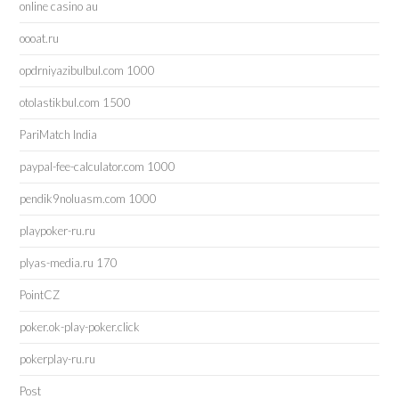
online casino au
oooat.ru
opdrniyazibulbul.com 1000
otolastikbul.com 1500
PariMatch India
paypal-fee-calculator.com 1000
pendik9noluasm.com 1000
playpoker-ru.ru
plyas-media.ru 170
PointCZ
poker.ok-play-poker.click
pokerplay-ru.ru
Post