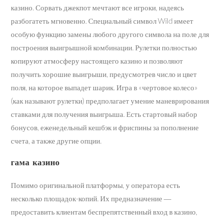
казино. Сорвать джекпот мечтают все игроки, надеясь
разбогатеть мгновенно. Специальный символ Wild имеет
особую функцию замены любого другого символа на поле для
построения выигрышной комбинации. Рулетки полностью
копируют атмосферу настоящего казино и позволяют
получить хорошие выигрыши, предусмотрев число и цвет
поля, на которое выпадет шарик. Игра в «чертовое колесо»
(как называют рулетки) предполагает умение маневрирования
ставками для получения выигрыша. Есть стартовый набор
бонусов, еженедельный кешбэк и фриспины за пополнение
счета, а также другие опции.
гама казино
Помимо оригинальной платформы, у оператора есть
несколько площадок-копий. Их предназначение ―
предоставить клиентам беспрепятственный вход в казино,