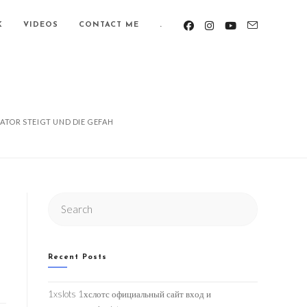
K
VIDEOS
CONTACT ME
.
TOR STEIGT UND DIE GEFAH
Search
this
website
Recent Posts
1xslots 1хслотс официальный сайт вход и