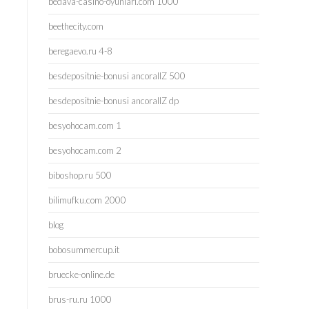
bedava-casino-oyunlari.com 1000
beethecity.com
beregaevo.ru 4-8
besdepositnie-bonusi ancorallZ 500
besdepositnie-bonusi ancorallZ dp
besyohocam.com 1
besyohocam.com 2
biboshop.ru 500
bilimufku.com 2000
blog
bobosummercup.it
bruecke-online.de
brus-ru.ru 1000