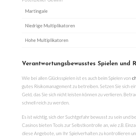
Martingale
Niedrige Multiplikatoren
Hohe Multiplikatoren
Verantwortungsbewusstes Spielen und 
Wie bei allen Glücksspielen ist es auch beim Spielen von
c
gutes Risikomanagement zu betreiben. Setzen Sie sich ein L
Geld, das Sie sich nicht leisten können zu verlieren. Betra
schnell reich zu werden.
Es ist wichtig, sich der Suchtgefahr bewusst zu sein und b
Casinos bieten Tools zur Selbstkontrolle an, wie z.B. Einz
diese Angebote, um Ihr Spielverhalten zu kontrollieren 