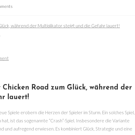
mments
:
ck, während der Multiplikator steigt und die Gefahr lauert!
n
ment
 Chicken Road zum Glück, während der
r lauert!
ue Spiele erobern die Herzen der Spieler im Sturm. Ein solches Spiel,
 hat, ist das sogenannte “Crash”-Spiel. Insbesondere die Variante
lnd und aufregend erwiesen. Es kombiniert Glück, Strategie und eine