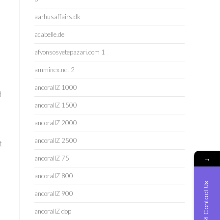
aarhusaffairs.dk
acabelle.de
afyonsosyetepazari.com 1
amminex.net 2
ancorallZ 1000
d
ancorallZ 1500
ancorallZ 2000
ancorallZ 2500
t
→
ancorallZ 75
ancorallZ 800
Contact Us
ancorallZ 900
ancorallZ dop