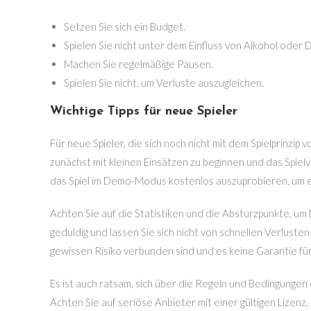
Setzen Sie sich ein Budget.
Spielen Sie nicht unter dem Einfluss von Alkohol oder 
Machen Sie regelmäßige Pausen.
Spielen Sie nicht, um Verluste auszugleichen.
Wichtige Tipps für neue Spieler
Für neue Spieler, die sich noch nicht mit dem Spielprinzip 
zunächst mit kleinen Einsätzen zu beginnen und das Spiel
das Spiel im Demo-Modus kostenlos auszuprobieren, um e
Achten Sie auf die Statistiken und die Absturzpunkte, um
geduldig und lassen Sie sich nicht von schnellen Verlust
gewissen Risiko verbunden sind und es keine Garantie für
Es ist auch ratsam, sich über die Regeln und Bedingungen 
Achten Sie auf seriöse Anbieter mit einer gültigen Lizenz