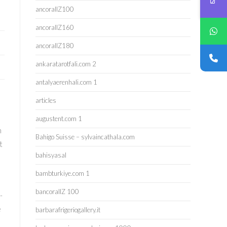
ancorallZ100
ancorallZ160
ancorallZ180
ankaratarotfali.com 2
antalyaerenhali.com 1
articles
augustent.com 1
n
Bahigo Suisse – sylvaincathala.com
t
bahisyasal
bambturkiye.com 1
bancorallZ 100
-
e
barbarafrigeriogallery.it