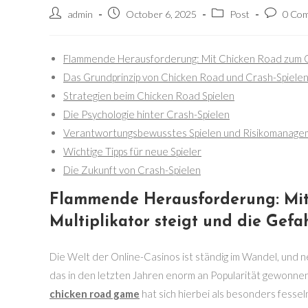
Post
Post
Post
Post
admin
October 6, 2025
Post
0 Co
author:
published:
category:
comments
Flammende Herausforderung: Mit Chicken Road zum Glü
Das Grundprinzip von Chicken Road und Crash-Spiele
Strategien beim Chicken Road Spielen
Die Psychologie hinter Crash-Spielen
Verantwortungsbewusstes Spielen und Risikomanage
Wichtige Tipps für neue Spieler
Die Zukunft von Crash-Spielen
Flammende Herausforderung: Mit
Multiplikator steigt und die Gefah
Die Welt der Online-Casinos ist ständig im Wandel, und ne
das in den letzten Jahren enorm an Popularität gewonnen
chicken road game
hat sich hierbei als besonders fesse