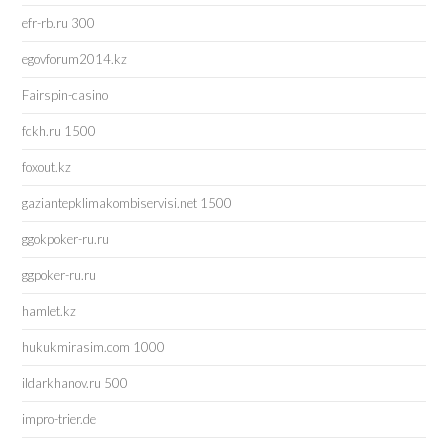
efr-rb.ru 300
egovforum2014.kz
Fairspin-casino
fckh.ru 1500
foxout.kz
gaziantepklimakombiservisi.net 1500
ggokpoker-ru.ru
ggpoker-ru.ru
hamlet.kz
hukukmirasim.com 1000
ildarkhanov.ru 500
impro-trier.de