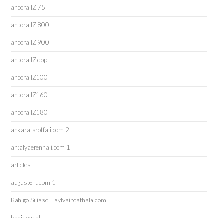
ancorallZ 75
ancorallZ 800
ancorallZ 900
ancorallZ dop
ancorallZ100
ancorallZ160
ancorallZ180
ankaratarotfali.com 2
antalyaerenhali.com 1
articles
augustent.com 1
Bahigo Suisse – sylvaincathala.com
bahisyasal