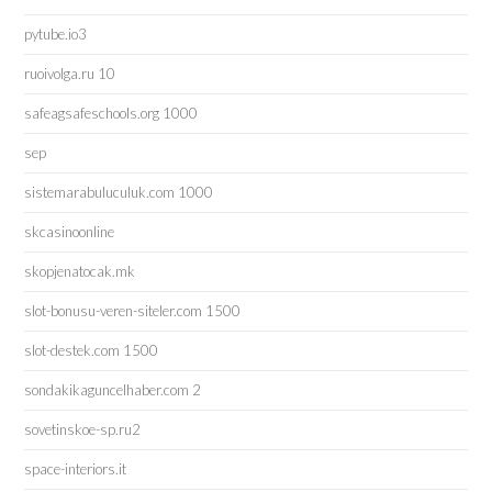
pytube.io3
ruoivolga.ru 10
safeagsafeschools.org 1000
sep
sistemarabuluculuk.com 1000
skcasinoonline
skopjenatocak.mk
slot-bonusu-veren-siteler.com 1500
slot-destek.com 1500
sondakikaguncelhaber.com 2
sovetinskoe-sp.ru2
space-interiors.it