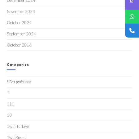
December 2024
November 2024
October 2024
September 2024
October 2016
Categories
! Без рубрики
1
111
18
1win Turkiye
1winRussia