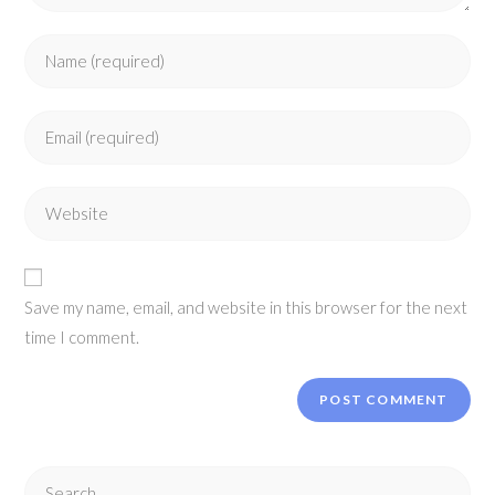
Enter
your
name
Enter
or
your
username
email
to
Enter
address
comment
your
to
website
comment
URL
Save my name, email, and website in this browser for the next
(optional)
time I comment.
Search