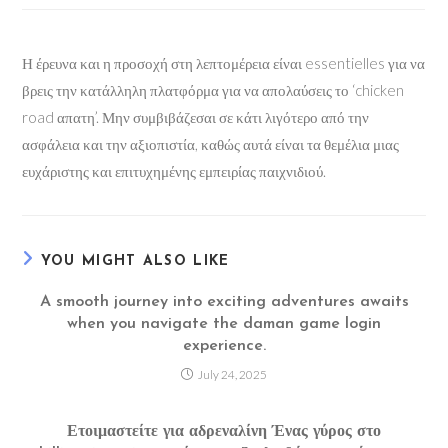
Η έρευνα και η προσοχή στη λεπτομέρεια είναι essentielles για να
βρεις την κατάλληλη πλατφόρμα για να απολαύσεις το ‘chicken
road απατη’. Μην συμβιβάζεσαι σε κάτι λιγότερο από την
ασφάλεια και την αξιοπιστία, καθώς αυτά είναι τα θεμέλια μιας
ευχάριστης και επιτυχημένης εμπειρίας παιχνιδιού.
YOU MIGHT ALSO LIKE
A smooth journey into exciting adventures awaits
when you navigate the daman game login
experience.
July 24, 2025
Ετοιμαστείτε για αδρεναλίνη Ένας γύρος στο