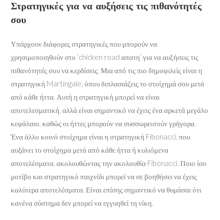
Στρατηγικές για να αυξήσεις τις πιθανότητές
σου
Υπάρχουν διάφορες στρατηγικές που μπορούν να
χρησιμοποιηθούν στο ‘chicken road απατη’ για να αυξήσεις τις
πιθανότητές σου να κερδίσεις. Μια από τις πιο δημοφιλείς είναι η
στρατηγική Martingale, όπου διπλασιάζεις το στοίχημά σου μετά
από κάθε ήττα. Αυτή η στρατηγική μπορεί να είναι
αποτελεσματική, αλλά είναι σημαντικό να έχεις ένα αρκετά μεγάλο
κεφάλαιο, καθώς οι ήττες μπορούν να συσσωρευτούν γρήγορα.
Ένα άλλο κοινό στοίχημα είναι η στρατηγική Fibonacci, που
αυξάνει το στοίχημα μετά από κάθε ήττα ή κυλιόμενα
αποτελέσματα, ακολουθώντας την ακολουθία Fibonacci. Ποιο ίσο
μοτίβο και στρατηγικό παιχνίδι μπορεί να σε βοηθήσει να έχεις
καλύτερα αποτελέσματα. Είναι επίσης σημαντικό να θυμάσαι ότι
κανένα σύστημα δεν μπορεί να εγγυηθεί τη νίκη.