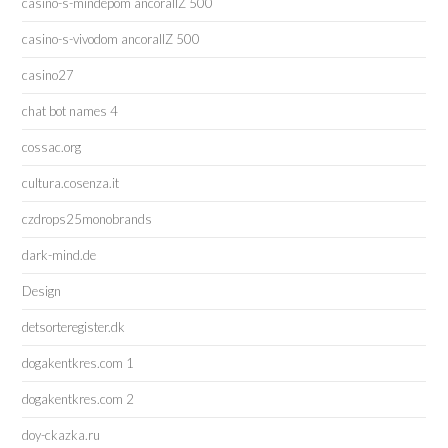
casino-s-mindepom ancorallZ 500
casino-s-vivodom ancorallZ 500
casino27
chat bot names 4
cossac.org
cultura.cosenza.it
czdrops25monobrands
dark-mind.de
Design
detsorteregister.dk
dogakentkres.com 1
dogakentkres.com 2
doy-ckazka.ru