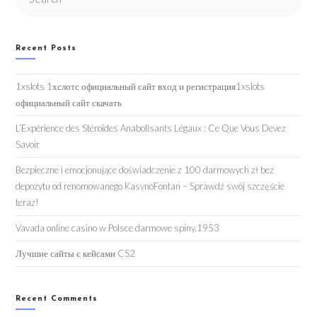
this
website
Recent Posts
1xslots 1хслотс официальный сайт вход и регистрация1xslots
официальный сайт скачать
L’Expérience des Stéroïdes Anabolisants Légaux : Ce Que Vous Devez
Savoir
Bezpieczne i emocjonujące doświadczenie z 100 darmowych zł bez
depozytu od renomowanego KasynoFontan – Sprawdź swój szczęście
teraz!
Vavada online casino w Polsce darmowe spiny.1953
Лучшие сайты с кейсами CS2
Recent Comments