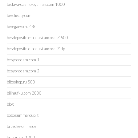
bedava-casino-oyunlari.com 1000
beethecity.com
beregaevo.ru 4-8
besdepositnie-bonusi ancorallZ 500
besdepositnie-bonusi ancorallZ dp
besyohocam.com 1
besyohocam.com 2
biboshop.ru 500
bilimufku.com 2000
blog
bobosummercup.it
bruecke-online.de
brus-ru.ru 1000