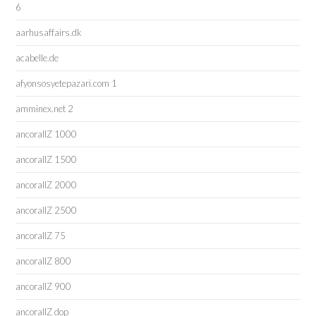
6
aarhusaffairs.dk
acabelle.de
afyonsosyetepazari.com 1
amminex.net 2
ancorallZ 1000
ancorallZ 1500
ancorallZ 2000
ancorallZ 2500
ancorallZ 75
ancorallZ 800
ancorallZ 900
ancorallZ dop