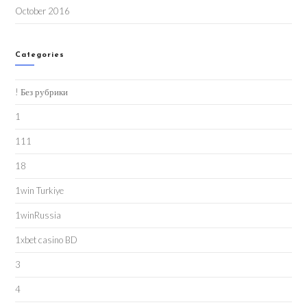
October 2016
Categories
! Без рубрики
1
111
18
1win Turkiye
1winRussia
1xbet casino BD
3
4