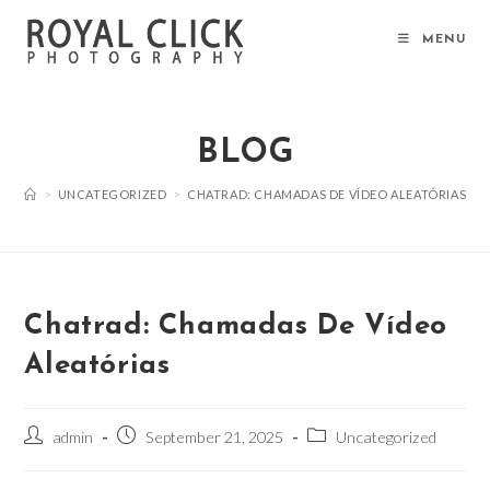
Skip
to
MENU
content
BLOG
>
UNCATEGORIZED
>
CHATRAD: CHAMADAS DE VÍDEO ALEATÓRIAS
Chatrad: Chamadas De Vídeo
Aleatórias
Post
Post
Post
admin
September 21, 2025
Uncategorized
author:
published:
category: