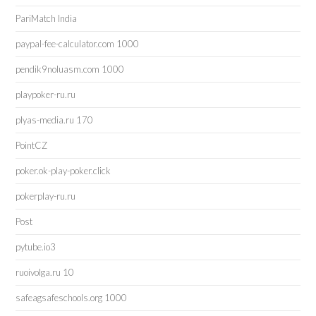
PariMatch India
paypal-fee-calculator.com 1000
pendik9noluasm.com 1000
playpoker-ru.ru
plyas-media.ru 170
PointCZ
poker.ok-play-poker.click
pokerplay-ru.ru
Post
pytube.io3
ruoivolga.ru 10
safeagsafeschools.org 1000