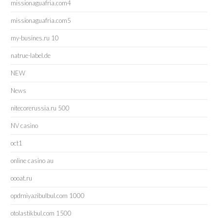
missionaguafria.com4
missionaguafria.com5
my-busines.ru 10
natrue-label.de
NEW
News
nitecorerussia.ru 500
NV casino
oct1
online casino au
oooat.ru
opdrniyazibulbul.com 1000
otolastikbul.com 1500