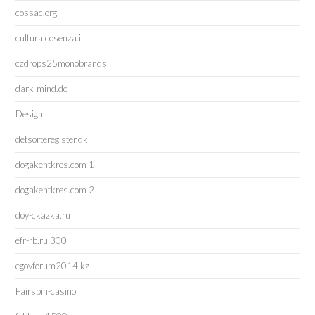
cossac.org
cultura.cosenza.it
czdrops25monobrands
dark-mind.de
Design
detsorteregister.dk
dogakentkres.com 1
dogakentkres.com 2
doy-ckazka.ru
efr-rb.ru 300
egovforum2014.kz
Fairspin-casino