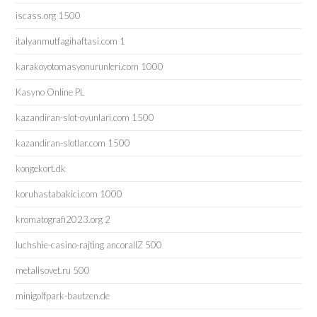
iscass.org 1500
italyanmutfagihaftasi.com 1
karakoyotomasyonurunleri.com 1000
Kasyno Online PL
kazandiran-slot-oyunlari.com 1500
kazandiran-slotlar.com 1500
kongekort.dk
koruhastabakici.com 1000
kromatografi2023.org 2
luchshie-casino-rajting ancorallZ 500
metallsovet.ru 500
minigolfpark-bautzen.de