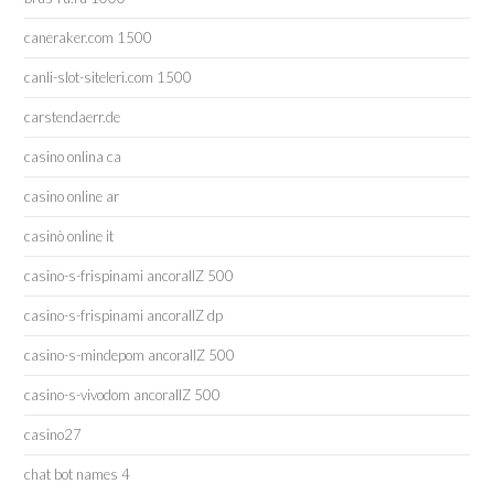
caneraker.com 1500
canli-slot-siteleri.com 1500
carstendaerr.de
casino onlina ca
casino online ar
casinò online it
casino-s-frispinami ancorallZ 500
casino-s-frispinami ancorallZ dp
casino-s-mindepom ancorallZ 500
casino-s-vivodom ancorallZ 500
casino27
chat bot names 4