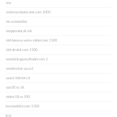
sep
sistemarabuluculuk.com 1000
skcasinoonline
skopjenatocak.mk
slot-bonusu-veren-siteler.com 1500
slot-destek.com 1500
sondakikaguncelhaber.com 2
sovetinskoe-sp.ru2
space-interiors.it
spu30.ru 36
stoker18.ru 500
tavsiyedelisi.com 1500
test