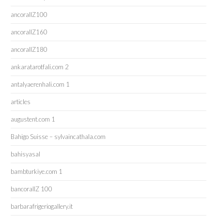
ancorallZ100
ancorallZ160
ancorallZ180
ankaratarotfali.com 2
antalyaerenhali.com 1
articles
augustent.com 1
Bahigo Suisse – sylvaincathala.com
bahisyasal
bambturkiye.com 1
bancorallZ 100
barbarafrigeriogallery.it