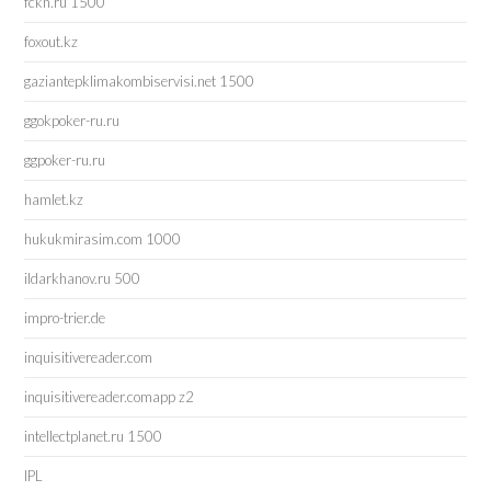
fckh.ru 1500
foxout.kz
gaziantepklimakombiservisi.net 1500
ggokpoker-ru.ru
ggpoker-ru.ru
hamlet.kz
hukukmirasim.com 1000
ildarkhanov.ru 500
impro-trier.de
inquisitivereader.com
inquisitivereader.comapp z2
intellectplanet.ru 1500
IPL