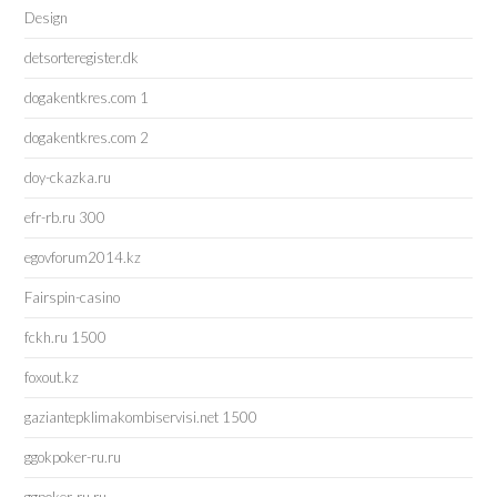
Design
detsorteregister.dk
dogakentkres.com 1
dogakentkres.com 2
doy-ckazka.ru
efr-rb.ru 300
egovforum2014.kz
Fairspin-casino
fckh.ru 1500
foxout.kz
gaziantepklimakombiservisi.net 1500
ggokpoker-ru.ru