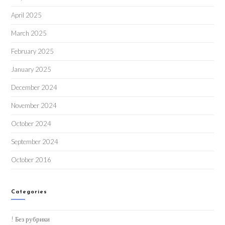
April 2025
March 2025
February 2025
January 2025
December 2024
November 2024
October 2024
September 2024
October 2016
Categories
! Без рубрики