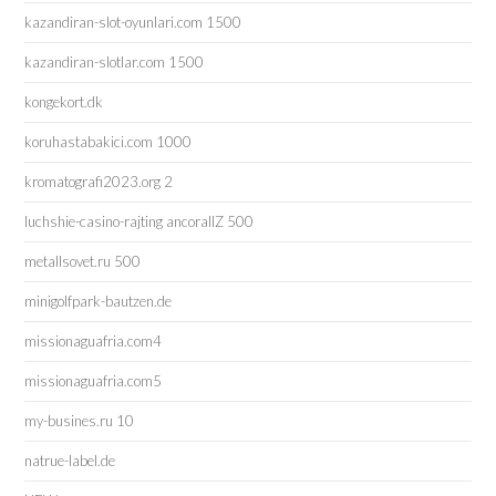
kazandiran-slot-oyunlari.com 1500
kazandiran-slotlar.com 1500
kongekort.dk
koruhastabakici.com 1000
kromatografi2023.org 2
luchshie-casino-rajting ancorallZ 500
metallsovet.ru 500
minigolfpark-bautzen.de
missionaguafria.com4
missionaguafria.com5
my-busines.ru 10
natrue-label.de