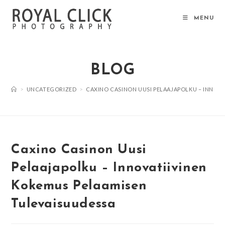
Skip
to
MENU
content
BLOG
>
UNCATEGORIZED
>
CAXINO CASINON UUSI PELAAJAPOLKU – INNOV
Caxino Casinon Uusi
Pelaajapolku – Innovatiivinen
Kokemus Pelaamisen
Tulevaisuudessa