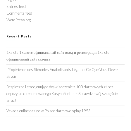
Entries feed
Comments feed
WordPress.org
Recent Posts
1xslots 1хслотс официальный сайт вход и регистрация1xslots
официальный сайт скачать
L’Expérience des Stéroïdes Anabolisants Légaux : Ce Que Vous Devez
Savoir
Bezpieczne i emocjonujące doświadczenie z 100 darmowych zł bez
depozytu od renomowanego KasynoFontan – Sprawdź swój szczęście
teraz!
Vavada online casino w Polsce darmowe spiny.1953