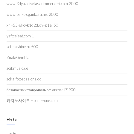
www.3dyazicivetasarimmerkezi.com 2000
www.psikologankara.net 2000
xn--55-6kcyk1d2d.xn--p1ai 50
ysftesisat.com 1
zetmashine.ru 500
ZnakiGembla
zoikmusic.de
zoka-fotosessions.de
безопасныйставрополь.рф ancorallZ 900
카지노사이트 – onlifezone.com
Meta
Log in