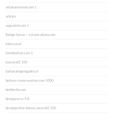
antalyaerenhali.com 1
articles
augustent.com 1
Bahigo Suisse – sylvaincathala.com
bahisyasal
bambturkiye.com 1
bancorallZ 100
barbarafrigeriogallery.it
bedava-casino-oyunlari.com 1000
beethecity.com
beregaevo.ru 4-8
besdepositnie-bonusi ancorallZ 500