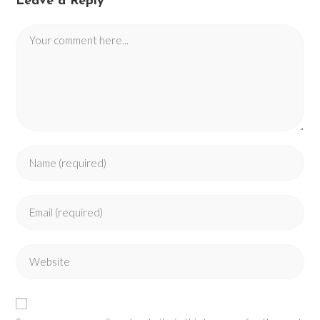
Leave a Reply
Comment
Enter
your
name
Enter
or
your
username
email
to
Enter
address
comment
your
to
website
comment
URL