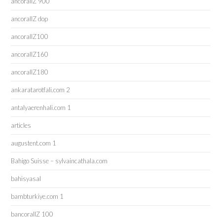
ancorallZ 900
ancorallZ dop
ancorallZ100
ancorallZ160
ancorallZ180
ankaratarotfali.com 2
antalyaerenhali.com 1
articles
augustent.com 1
Bahigo Suisse – sylvaincathala.com
bahisyasal
bambturkiye.com 1
bancorallZ 100