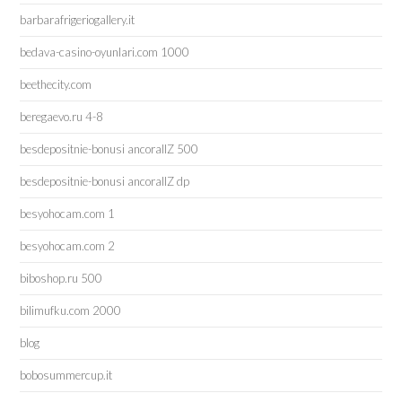
barbarafrigeriogallery.it
bedava-casino-oyunlari.com 1000
beethecity.com
beregaevo.ru 4-8
besdepositnie-bonusi ancorallZ 500
besdepositnie-bonusi ancorallZ dp
besyohocam.com 1
besyohocam.com 2
biboshop.ru 500
bilimufku.com 2000
blog
bobosummercup.it