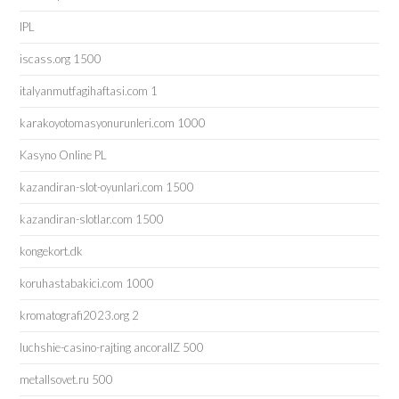
IPL
iscass.org 1500
italyanmutfagihaftasi.com 1
karakoyotomasyonurunleri.com 1000
Kasyno Online PL
kazandiran-slot-oyunlari.com 1500
kazandiran-slotlar.com 1500
kongekort.dk
koruhastabakici.com 1000
kromatografi2023.org 2
luchshie-casino-rajting ancorallZ 500
metallsovet.ru 500