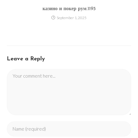
казино и покер рум.1193
September 1, 2025
Leave a Reply
Comment
Enter
your