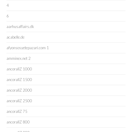
4
6
aarhusaffairs.dk
acabelle.de
afyonsosyetepazari.com 1
amminex.net 2
ancorallZ 1000
ancorallZ 1500
ancorallZ 2000
ancorallZ 2500
ancorallZ 75
ancorallZ 800