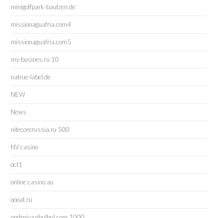
minigolfpark-bautzen.de
missionaguafria.com4
missionaguafria.com5
my-busines.ru 10
natrue-label.de
NEW
News
nitecorerussia.ru 500
NV casino
oct1
online casino au
oooat.ru
opdrniyazibulbul.com 1000