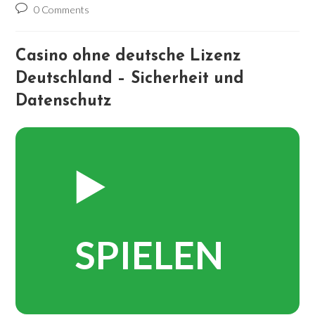
author:
published:
category:
Post
0 Comments
comments:
Casino ohne deutsche Lizenz
Deutschland – Sicherheit und
Datenschutz
▶️
SPIELEN