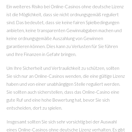
Ein weiteres Risiko bei Online-Casinos ohne deutsche Lizenz
ist die Möglichkeit, dass sie nicht ordnungsgemäß reguliert
sind. Das bedeutet, dass sie keine fairen Spielbedingungen
anbieten, keine transparenten Gewinnabgaben machen und
keine ordnungsgemäße Auszahlung von Gewinnen
garantieren können. Dies kann zu Verlusten für Sie führen
und Ihre Finanzen in Gefahr bringen.
Um Ihre Sicherheit und Vertraulichkeit zu schützen, sollten
Sie sich nur an Online-Casinos wenden, die eine gültige Lizenz
haben und von einer unabhängigen Stelle reguliert werden.
Sie sollten auch sicherstellen, dass das Online-Casino eine
gute Ruf und eine hohe Bewertung hat, bevor Sie sich
entscheiden, dort zu spielen.
Insgesamt sollten Sie sich sehr vorsichtig bei der Auswahl
eines Online-Casinos ohne deutsche Lizenz verhalten. Es gibt