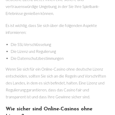
vertrauenswürdige Umgebung, in der Sie Ihre Spielbank-
Erlebnisse genießen können.
Es ist wichtig, dass Sie sich über die folgenden Aspekte
informieren:
Die SSL-Verschlüsselung
Die Lizenz und Regulierung
Die Datenschutzbestimmungen
Wenn Sie sich für ein Online-Casino ohne deutsche Lizenz
entscheiden, sollten Sie sich an die Regeln und Vorschriften
des Landes, in dem es sich befindet, halten. Eine Lizenz und
Regulierung garantieren, dass das Casino fair und
transparent ist und dass Ihre Gewinne sicher sind.
Wie sicher sind Online-Casinos ohne