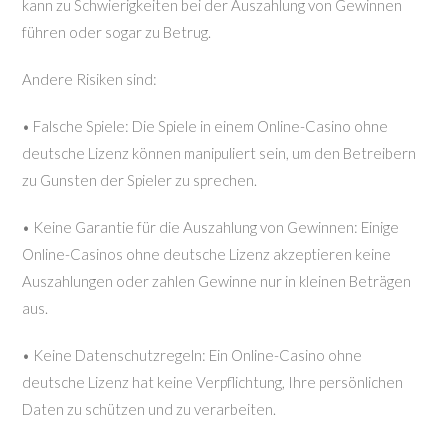
kann zu Schwierigkeiten bei der Auszahlung von Gewinnen
führen oder sogar zu Betrug.
Andere Risiken sind:
• Falsche Spiele: Die Spiele in einem Online-Casino ohne
deutsche Lizenz können manipuliert sein, um den Betreibern
zu Gunsten der Spieler zu sprechen.
• Keine Garantie für die Auszahlung von Gewinnen: Einige
Online-Casinos ohne deutsche Lizenz akzeptieren keine
Auszahlungen oder zahlen Gewinne nur in kleinen Beträgen
aus.
• Keine Datenschutzregeln: Ein Online-Casino ohne
deutsche Lizenz hat keine Verpflichtung, Ihre persönlichen
Daten zu schützen und zu verarbeiten.