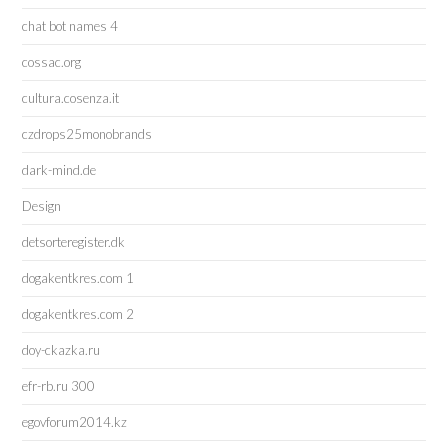
chat bot names 4
cossac.org
cultura.cosenza.it
czdrops25monobrands
dark-mind.de
Design
detsorteregister.dk
dogakentkres.com 1
dogakentkres.com 2
doy-ckazka.ru
efr-rb.ru 300
egovforum2014.kz