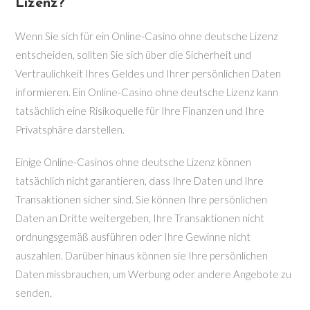
Lizenz?
Wenn Sie sich für ein Online-Casino ohne deutsche Lizenz
entscheiden, sollten Sie sich über die Sicherheit und
Vertraulichkeit Ihres Geldes und Ihrer persönlichen Daten
informieren. Ein Online-Casino ohne deutsche Lizenz kann
tatsächlich eine Risikoquelle für Ihre Finanzen und Ihre
Privatsphäre darstellen.
Einige Online-Casinos ohne deutsche Lizenz können
tatsächlich nicht garantieren, dass Ihre Daten und Ihre
Transaktionen sicher sind. Sie können Ihre persönlichen
Daten an Dritte weitergeben, Ihre Transaktionen nicht
ordnungsgemäß ausführen oder Ihre Gewinne nicht
auszahlen. Darüber hinaus können sie Ihre persönlichen
Daten missbrauchen, um Werbung oder andere Angebote zu
senden.