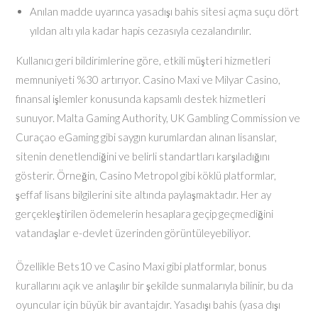
Anılan madde uyarınca yasadışı bahis sitesi açma suçu dört
yıldan altı yıla kadar hapis cezasıyla cezalandırılır.
Kullanıcı geri bildirimlerine göre, etkili müşteri hizmetleri
memnuniyeti %30 artırıyor. Casino Maxi ve Milyar Casino,
finansal işlemler konusunda kapsamlı destek hizmetleri
sunuyor. Malta Gaming Authority, UK Gambling Commission ve
Curaçao eGaming gibi saygın kurumlardan alınan lisanslar,
sitenin denetlendiğini ve belirli standartları karşıladığını
gösterir. Örneğin, Casino Metropol gibi köklü platformlar,
şeffaf lisans bilgilerini site altında paylaşmaktadır. Her ay
gerçekleştirilen ödemelerin hesaplara geçip geçmediğini
vatandaşlar e-devlet üzerinden görüntüleyebiliyor.
Özellikle Bets10 ve Casino Maxi gibi platformlar, bonus
kurallarını açık ve anlaşılır bir şekilde sunmalarıyla bilinir, bu da
oyuncular için büyük bir avantajdır. Yasadışı bahis (yasa dışı