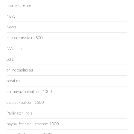
natrue-label.de
NEW
News
nitecorerussia.ru 500
NV casino
oct1
online casino au
oooat.ru
opdrniyazibulbul.com 1000
otolastikbul.com 1500
PariMatch India
paypal-fee-calculator.com 1000