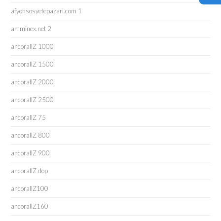
afyonsosyetepazari.com 1
amminex.net 2
ancorallZ 1000
ancorallZ 1500
ancorallZ 2000
ancorallZ 2500
ancorallZ 75
ancorallZ 800
ancorallZ 900
ancorallZ dop
ancorallZ100
ancorallZ160