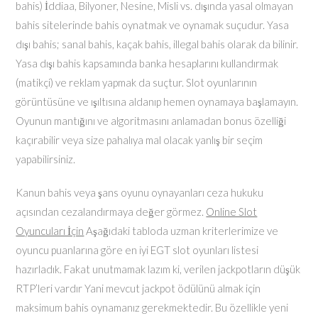
bahis) İddiaa, Bilyoner, Nesine, Misli vs. dışında yasal olmayan
bahis sitelerinde bahis oynatmak ve oynamak suçudur. Yasa
dışı bahis; sanal bahis, kaçak bahis, illegal bahis olarak da bilinir.
Yasa dışı bahis kapsamında banka hesaplarını kullandırmak
(matikçi) ve reklam yapmak da suçtur. Slot oyunlarının
görüntüsüne ve ışıltısına aldanıp hemen oynamaya başlamayın.
Oyunun mantığını ve algoritmasını anlamadan bonus özelliği
kaçırabilir veya size pahalıya mal olacak yanlış bir seçim
yapabilirsiniz.
Kanun bahis veya şans oyunu oynayanları ceza hukuku
açısından cezalandırmaya değer görmez.
Online Slot
Oyuncuları İçin
Aşağıdaki tabloda uzman kriterlerimize ve
oyuncu puanlarına göre en iyi EGT slot oyunları listesi
hazırladık. Fakat unutmamak lazım ki, verilen jackpotların düşük
RTP’leri vardır Yani mevcut jackpot ödülünü almak için
maksimum bahis oynamanız gerekmektedir. Bu özellikle yeni