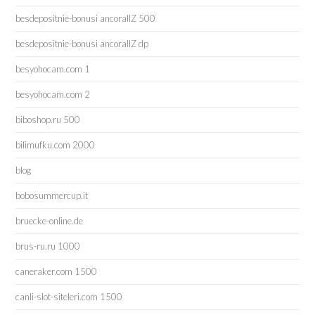
besdepositnie-bonusi ancorallZ 500
besdepositnie-bonusi ancorallZ dp
besyohocam.com 1
besyohocam.com 2
biboshop.ru 500
bilimufku.com 2000
blog
bobosummercup.it
bruecke-online.de
brus-ru.ru 1000
caneraker.com 1500
canli-slot-siteleri.com 1500