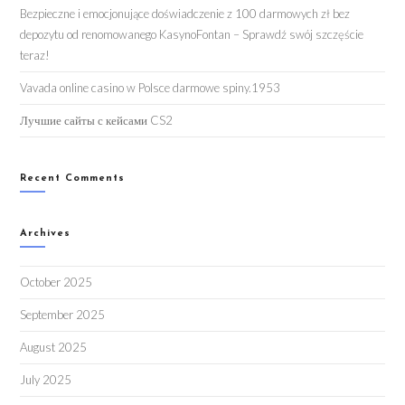
Bezpieczne i emocjonujące doświadczenie z 100 darmowych zł bez
depozytu od renomowanego KasynoFontan – Sprawdź swój szczęście
teraz!
Vavada online casino w Polsce darmowe spiny.1953
Лучшие сайты с кейсами CS2
Recent Comments
Archives
October 2025
September 2025
August 2025
July 2025