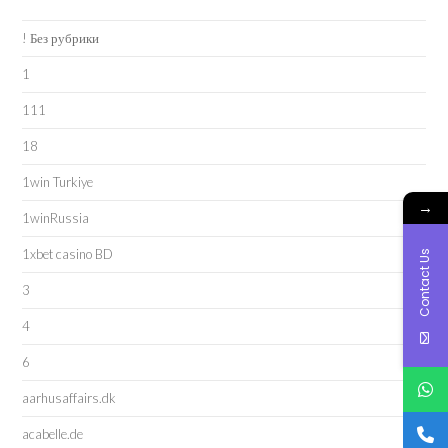
! Без рубрики
1
111
18
1win Turkiye
→
1winRussia
1xbet casino BD
Contact Us
3
4
6
aarhusaffairs.dk
acabelle.de