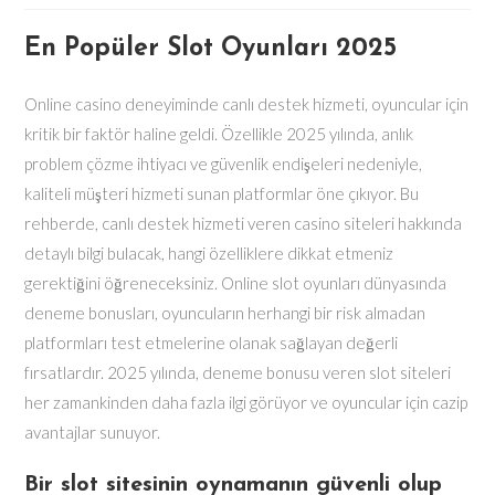
En Popüler Slot Oyunları 2025
Online casino deneyiminde canlı destek hizmeti, oyuncular için
kritik bir faktör haline geldi. Özellikle 2025 yılında, anlık
problem çözme ihtiyacı ve güvenlik endişeleri nedeniyle,
kaliteli müşteri hizmeti sunan platformlar öne çıkıyor. Bu
rehberde, canlı destek hizmeti veren casino siteleri hakkında
detaylı bilgi bulacak, hangi özelliklere dikkat etmeniz
gerektiğini öğreneceksiniz. Online slot oyunları dünyasında
deneme bonusları, oyuncuların herhangi bir risk almadan
platformları test etmelerine olanak sağlayan değerli
fırsatlardır. 2025 yılında, deneme bonusu veren slot siteleri
her zamankinden daha fazla ilgi görüyor ve oyuncular için cazip
avantajlar sunuyor.
Bir slot sitesinin oynamanın güvenli olup