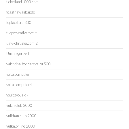
ticketland1000.com
toasthawaiibar.de
topkicrb.ru 300
tuopreventivatore.it
uaw-chrysler.com 2
Uncategorized
valentina-bondareva.ru 500
volta.computer
volta.computer4
voulezvous.dk
vulcn.club 2000
vulkhan.club 2000
vulkn.online 2000