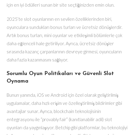
için en iyi ödülleri sunan bir site seçtiğinizden emin olun.
2025’te slot oyunlarının en sevilen özelliklerinden biri,
oyunculara sundukları bonus turları ve ücretsiz dönüşlerdir.
Artık bonus turları, mini oyunlar ve etkileşimli bölümlerle çok
daha eğlenceli hale getiriliyor. Ayrıca, ücretsiz dönüşler
sırasında kazanç çarpanlarının devreye girmesi, oyuncuların
daha fazla kazanmasını sağlıyor.
Sorumlu Oyun Politikaları ve Güvenli Slot
Oynama
Bunun yanında, iOS ve Android için özel olarak geliştirilmiş
uygulamalar, daha hızlı erişim ve özelleştirilmiş bildirimler gibi
avantajlar sunar. Ayrıca, blockchain teknolojisinin
entegrasyonu ile “provably fair” (kanıtlanabilir adil) slot
oyunları da yaygınlaşıyor. Betchip gibi platformlar, bu teknolojiyi