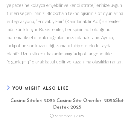
yelpazesine kolayca erişebilir ve kendi stratejilerinize uygun
türleri seçebilirsiniz. Blockchain teknolojisinin slot oyunlarına
entegrasyonu, “Provably Fair” (Kanıtlanabilir Adil) sistemleri
mümkün kılmıştır. Bu sistemler, her spinin adil olduğunu
matematiksel olarak doğrulamanıza olanak tanır. Ayrıca,
jackpot’un son kazanıldığı zamanı takip etmek de faydalı
olabilir. Uzun süredir kazanılmamış jackpot’lar genellikle
“olgunlaşmış” olarak kabul edilir ve kazanılma olasılıkları artar.
YOU MIGHT ALSO LIKE
Casino Siteleri 2025 Casino Site Önerileri 2025Slot
Destek 2025
September 8, 2025