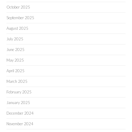
October 2025
September 2025
August 2025
July 2025
June 2025
May 2025
April 2025
March 2025
February 2025
January 2025
December 2024
November 2024