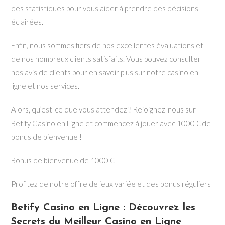
des statistiques pour vous aider à prendre des décisions
éclairées.
Enfin, nous sommes fiers de nos excellentes évaluations et
de nos nombreux clients satisfaits. Vous pouvez consulter
nos avis de clients pour en savoir plus sur notre casino en
ligne et nos services.
Alors, qu’est-ce que vous attendez ? Rejoignez-nous sur
Betify Casino en Ligne et commencez à jouer avec 1000 € de
bonus de bienvenue !
Bonus de bienvenue de 1000 €
Profitez de notre offre de jeux variée et des bonus réguliers
Betify Casino en Ligne : Découvrez les
Secrets du Meilleur Casino en Ligne