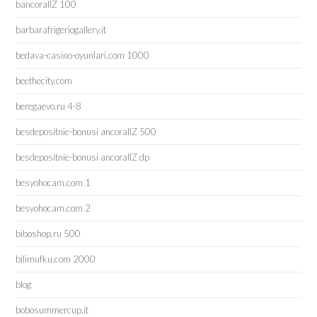
bancorallZ 100
barbarafrigeriogallery.it
bedava-casino-oyunlari.com 1000
beethecity.com
beregaevo.ru 4-8
besdepositnie-bonusi ancorallZ 500
besdepositnie-bonusi ancorallZ dp
besyohocam.com 1
besyohocam.com 2
biboshop.ru 500
bilimufku.com 2000
blog
bobosummercup.it