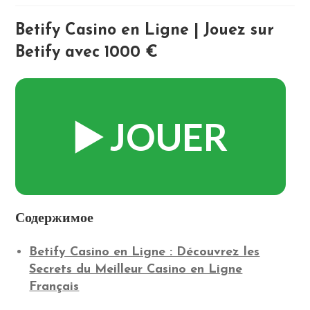
Betify Casino en Ligne | Jouez sur
Betify avec 1000 €
▶️ JOUER
Содержимое
Betify Casino en Ligne : Découvrez les
Secrets du Meilleur Casino en Ligne
Français