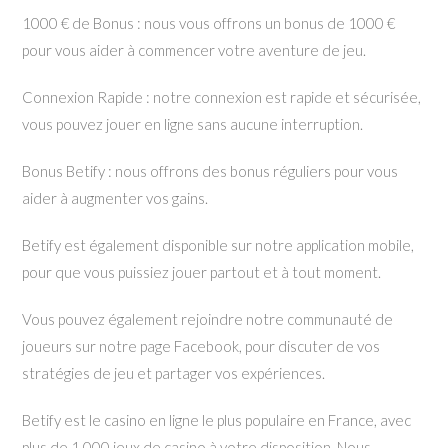
1000 € de Bonus : nous vous offrons un bonus de 1000 €
pour vous aider à commencer votre aventure de jeu.
Connexion Rapide : notre connexion est rapide et sécurisée,
vous pouvez jouer en ligne sans aucune interruption.
Bonus Betify : nous offrons des bonus réguliers pour vous
aider à augmenter vos gains.
Betify est également disponible sur notre application mobile,
pour que vous puissiez jouer partout et à tout moment.
Vous pouvez également rejoindre notre communauté de
joueurs sur notre page Facebook, pour discuter de vos
stratégies de jeu et partager vos expériences.
Betify est le casino en ligne le plus populaire en France, avec
plus de 1 000 jeux de casino à votre disposition. Nous