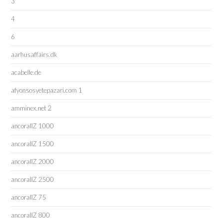
3
4
6
aarhusaffairs.dk
acabelle.de
afyonsosyetepazari.com 1
amminex.net 2
ancorallZ 1000
ancorallZ 1500
ancorallZ 2000
ancorallZ 2500
ancorallZ 75
ancorallZ 800