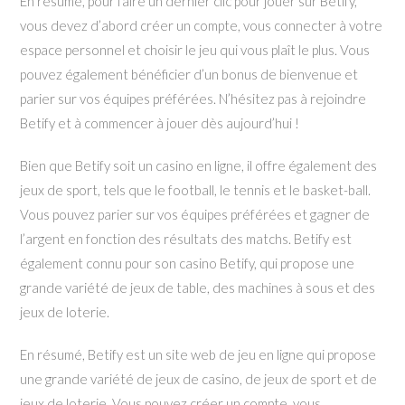
En résumé, pour faire un dernier clic pour jouer sur Betify,
vous devez d’abord créer un compte, vous connecter à votre
espace personnel et choisir le jeu qui vous plaît le plus. Vous
pouvez également bénéficier d’un bonus de bienvenue et
parier sur vos équipes préférées. N’hésitez pas à rejoindre
Betify et à commencer à jouer dès aujourd’hui !
Bien que Betify soit un casino en ligne, il offre également des
jeux de sport, tels que le football, le tennis et le basket-ball.
Vous pouvez parier sur vos équipes préférées et gagner de
l’argent en fonction des résultats des matchs. Betify est
également connu pour son casino Betify, qui propose une
grande variété de jeux de table, des machines à sous et des
jeux de loterie.
En résumé, Betify est un site web de jeu en ligne qui propose
une grande variété de jeux de casino, de jeux de sport et de
jeux de loterie. Vous pouvez créer un compte, vous