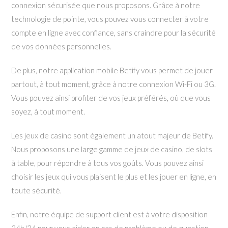
connexion sécurisée que nous proposons. Grâce à notre
technologie de pointe, vous pouvez vous connecter à votre
compte en ligne avec confiance, sans craindre pour la sécurité
de vos données personnelles.
De plus, notre application mobile Betify vous permet de jouer
partout, à tout moment, grâce à notre connexion Wi-Fi ou 3G.
Vous pouvez ainsi profiter de vos jeux préférés, où que vous
soyez, à tout moment.
Les jeux de casino sont également un atout majeur de Betify.
Nous proposons une large gamme de jeux de casino, de slots
à table, pour répondre à tous vos goûts. Vous pouvez ainsi
choisir les jeux qui vous plaisent le plus et les jouer en ligne, en
toute sécurité.
Enfin, notre équipe de support client est à votre disposition