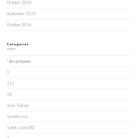
October 2024
September 2024
October 2016
Categories
! Без рубрики
1
111
18
1win Turkiye
1winRussia
1xbet casino BD