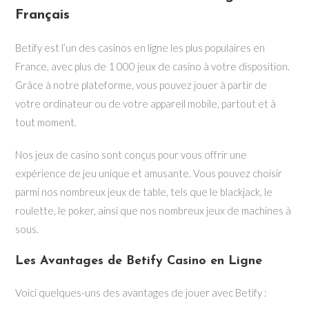
Français
Betify est l’un des casinos en ligne les plus populaires en
France, avec plus de 1 000 jeux de casino à votre disposition.
Grâce à notre plateforme, vous pouvez jouer à partir de
votre ordinateur ou de votre appareil mobile, partout et à
tout moment.
Nos jeux de casino sont conçus pour vous offrir une
expérience de jeu unique et amusante. Vous pouvez choisir
parmi nos nombreux jeux de table, tels que le blackjack, le
roulette, le poker, ainsi que nos nombreux jeux de machines à
sous.
Les Avantages de Betify Casino en Ligne
Voici quelques-uns des avantages de jouer avec Betify :