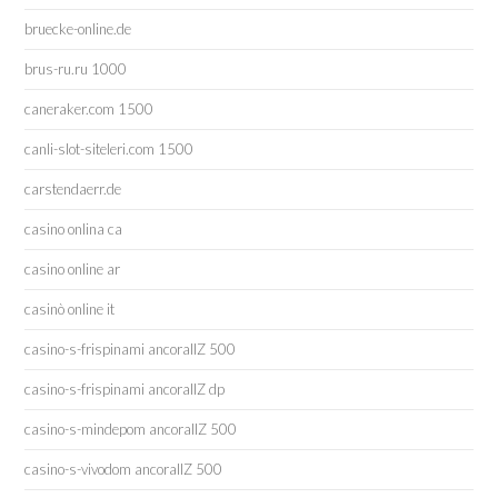
bruecke-online.de
brus-ru.ru 1000
caneraker.com 1500
canli-slot-siteleri.com 1500
carstendaerr.de
casino onlina ca
casino online ar
casinò online it
casino-s-frispinami ancorallZ 500
casino-s-frispinami ancorallZ dp
casino-s-mindepom ancorallZ 500
casino-s-vivodom ancorallZ 500