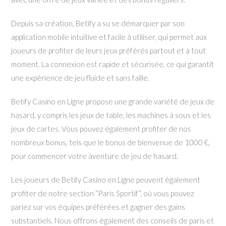
Depuis sa création, Betify a su se démarquer par son
application mobile intuitive et facile à utiliser, qui permet aux
joueurs de profiter de leurs jeux préférés partout et à tout
moment. La connexion est rapide et sécurisée, ce qui garantit
une expérience de jeu fluide et sans faille.
Betify Casino en Ligne propose une grande variété de jeux de
hasard, y compris les jeux de table, les machines à sous et les
jeux de cartes. Vous pouvez également profiter de nos
nombreux bonus, tels que le bonus de bienvenue de 1000 €,
pour commencer votre aventure de jeu de hasard.
Les joueurs de Betify Casino en Ligne peuvent également
profiter de notre section “Paris Sportif”, où vous pouvez
pariez sur vos équipes préférées et gagner des gains
substantiels. Nous offrons également des conseils de paris et