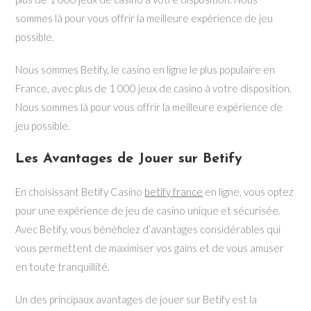
sommes là pour vous offrir la meilleure expérience de jeu
possible.
Nous sommes Betify, le casino en ligne le plus populaire en
France, avec plus de 1 000 jeux de casino à votre disposition.
Nous sommes là pour vous offrir la meilleure expérience de
jeu possible.
Les Avantages de Jouer sur Betify
En choisissant Betify Casino
betify france
en ligne, vous optez
pour une expérience de jeu de casino unique et sécurisée.
Avec Betify, vous bénéficiez d’avantages considérables qui
vous permettent de maximiser vos gains et de vous amuser
en toute tranquillité.
Un des principaux avantages de jouer sur Betify est la