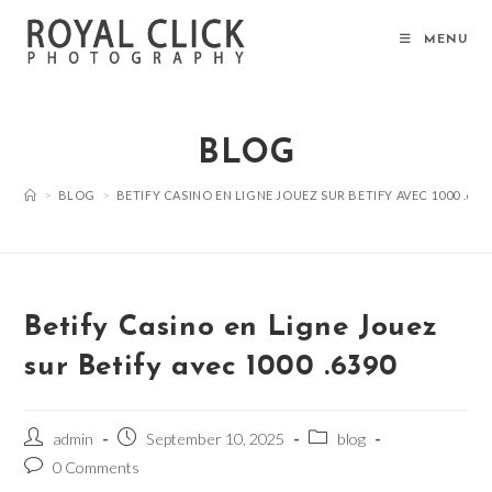
Skip
to
MENU
content
BLOG
>
BLOG
>
BETIFY CASINO EN LIGNE JOUEZ SUR BETIFY AVEC 1000 .639
Betify Casino en Ligne Jouez
sur Betify avec 1000 .6390
Post
Post
Post
admin
September 10, 2025
blog
author:
published:
category:
Post
0 Comments
comments: