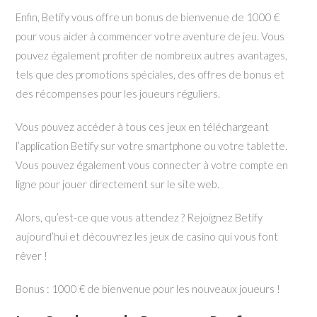
Enfin, Betify vous offre un bonus de bienvenue de 1000 €
pour vous aider à commencer votre aventure de jeu. Vous
pouvez également profiter de nombreux autres avantages,
tels que des promotions spéciales, des offres de bonus et
des récompenses pour les joueurs réguliers.
Vous pouvez accéder à tous ces jeux en téléchargeant
l’application Betify sur votre smartphone ou votre tablette.
Vous pouvez également vous connecter à votre compte en
ligne pour jouer directement sur le site web.
Alors, qu’est-ce que vous attendez ? Rejoignez Betify
aujourd’hui et découvrez les jeux de casino qui vous font
rêver !
Bonus : 1000 € de bienvenue pour les nouveaux joueurs !