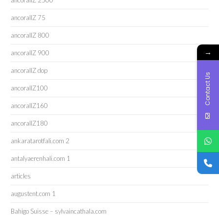
ancorallZ 2500
ancorallZ 75
ancorallZ 800
→
ancorallZ 900
ancorallZ dop
Contact Us
ancorallZ100
ancorallZ160
ancorallZ180
ankaratarotfali.com 2
antalyaerenhali.com 1
articles
augustent.com 1
Bahigo Suisse – sylvaincathala.com