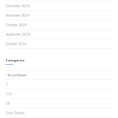
December 2024
November 2024
October 2024
September 2024
October 2016
Categories
! Без рубрики
1
111
18
1win Turkiye