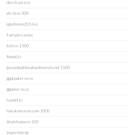
doy-ckazka.ru
efr-rb.ru 300
egovforum2014.kz
Fairspin-casino
fckh.ru 1500
foxout.kz
gaziantepklimakombiservisi.net 1500
ggokpoker-ru.ru
ggpoker-ru.ru
hamlet.kz
hukukmirasim.com 1000
ildarkhanov.ru 500
impro-trier.de