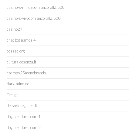
casino-s-mindepom ancorallZ 500
casino-s-vivodom ancorallZ 500
casino27
chat bot names 4
cossac.org
cultura.cosenza.it
czdrops25monobrands
dark-mind.de
Design
detsorteregister.dk
dogakentkres.com 1
dogakentkres.com 2