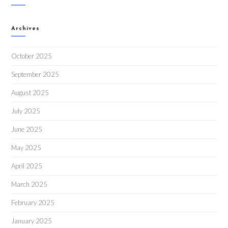
Archives
October 2025
September 2025
August 2025
July 2025
June 2025
May 2025
April 2025
March 2025
February 2025
January 2025