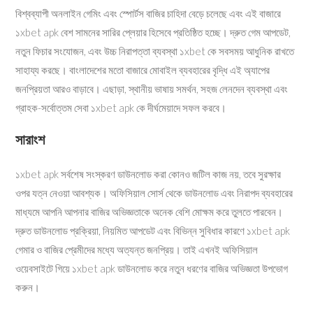
বিশ্বব্যাপী অনলাইন গেমিং এবং স্পোর্টস বাজির চাহিদা বেড়ে চলেছে এবং এই বাজারে
১xbet apk বেশ সামনের সারির প্লেয়ার হিসেবে প্রতিষ্ঠিত হচ্ছে। দ্রুত গেম আপডেট,
নতুন ফিচার সংযোজন, এবং উচ্চ নিরাপত্তা ব্যবস্থা ১xbet কে সবসময় আধুনিক রাখতে
সাহায্য করছে। বাংলাদেশের মতো বাজারে মোবাইল ব্যবহারের বৃদ্ধি এই অ্যাপের
জনপ্রিয়তা আরও বাড়াবে। এছাড়া, স্থানীয় ভাষায় সমর্থন, সহজ লেনদেন ব্যবস্থা এবং
গ্রাহক-সর্বোত্তম সেবা ১xbet apk কে দীর্ঘমেয়াদে সফল করবে।
সারাংশ
১xbet apk সর্বশেষ সংস্করণ ডাউনলোড করা কোনও জটিল কাজ নয়, তবে সুরক্ষার
ওপর যত্ন নেওয়া আবশ্যক। অফিসিয়াল সোর্স থেকে ডাউনলোড এবং নিরাপদ ব্যবহারের
মাধ্যমে আপনি আপনার বাজির অভিজ্ঞতাকে অনেক বেশি মোক্ষম করে তুলতে পারবেন।
দ্রুত ডাউনলোড প্রক্রিয়া, নিয়মিত আপডেট এবং বিভিন্ন সুবিধার কারণে ১xbet apk
গেমার ও বাজির প্রেমীদের মধ্যে অত্যন্ত জনপ্রিয়। তাই এখনই অফিসিয়াল
ওয়েবসাইটে গিয়ে ১xbet apk ডাউনলোড করে নতুন ধরণের বাজির অভিজ্ঞতা উপভোগ
করুন।