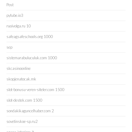
Post
pytube.io3
ruoivolga.ru 10
safeagsafeschools.org 1000
sep
sistemarabuluculuk.com 1000
skcasinoonline
skopjenatocak.mk
slot-bonusu-veren-siteler.com 1500
slot-destek.com 1500
sondakikaguncelhaber.com 2
sovetinskoe-sp.ru2