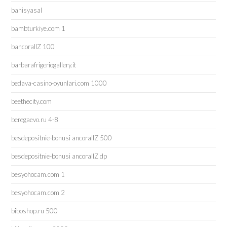
bahisyasal
bambturkiye.com 1
bancorallZ 100
barbarafrigeriogallery.it
bedava-casino-oyunlari.com 1000
beethecity.com
beregaevo.ru 4-8
besdepositnie-bonusi ancorallZ 500
besdepositnie-bonusi ancorallZ dp
besyohocam.com 1
besyohocam.com 2
biboshop.ru 500