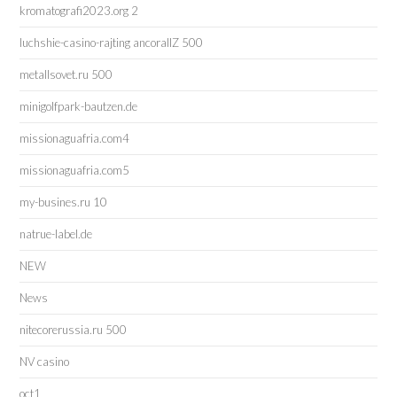
kromatografi2023.org 2
luchshie-casino-rajting ancorallZ 500
metallsovet.ru 500
minigolfpark-bautzen.de
missionaguafria.com4
missionaguafria.com5
my-busines.ru 10
natrue-label.de
NEW
News
nitecorerussia.ru 500
NV casino
oct1