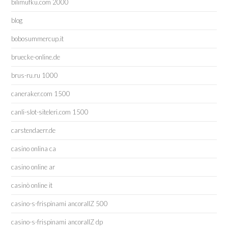
bilimufku.com 2000
blog
bobosummercup.it
bruecke-online.de
brus-ru.ru 1000
caneraker.com 1500
canli-slot-siteleri.com 1500
carstendaerr.de
casino onlina ca
casino online ar
casinò online it
casino-s-frispinami ancorallZ 500
casino-s-frispinami ancorallZ dp