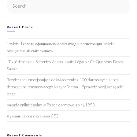
Search
this
website
Recent Posts
1xslots 1хслотс официальный сайт вход и регистрация1xslots
официальный сайт скачать
L’Expérience des Stéroïdes Anabolisants Légaux : Ce Que Vous Devez
Savoir
Bezpieczne i emocjonujące doświadczenie z 100 darmowych zł bez
depozytu od renomowanego KasynoFontan – Sprawdź swój szczęście
teraz!
Vavada online casino w Polsce darmowe spiny.1953
Лучшие сайты с кейсами CS2
Recent Comments