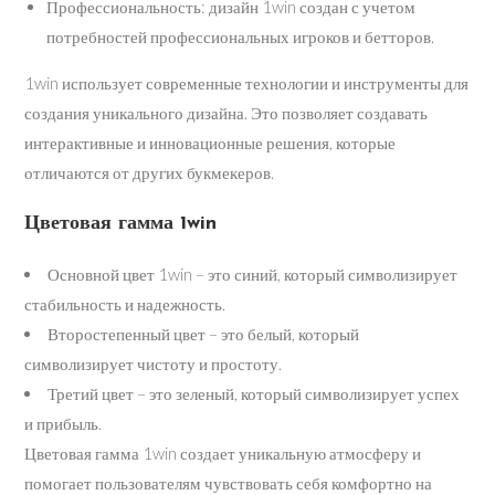
Профессиональность: дизайн 1win создан с учетом
потребностей профессиональных игроков и бетторов.
1win использует современные технологии и инструменты для
создания уникального дизайна. Это позволяет создавать
интерактивные и инновационные решения, которые
отличаются от других букмекеров.
Цветовая гамма 1win
Основной цвет 1win – это синий, который символизирует
стабильность и надежность.
Второстепенный цвет – это белый, который
символизирует чистоту и простоту.
Третий цвет – это зеленый, который символизирует успех
и прибыль.
Цветовая гамма 1win создает уникальную атмосферу и
помогает пользователям чувствовать себя комфортно на