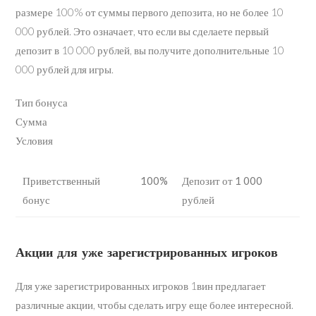
размере 100% от суммы первого депозита, но не более 10
000 рублей. Это означает, что если вы сделаете первый
депозит в 10 000 рублей, вы получите дополнительные 10
000 рублей для игры.
Тип бонуса
Сумма
Условия
Приветственный
100%
Депозит от 1 000
бонус
рублей
Акции для уже зарегистрированных игроков
Для уже зарегистрированных игроков 1вин предлагает
различные акции, чтобы сделать игру еще более интересной.