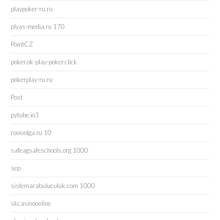
playpoker-ru.ru
plyas-media.ru 170
PointCZ
poker.ok-play-poker.click
pokerplay-ru.ru
Post
pytube.io3
ruoivolga.ru 10
safeagsafeschools.org 1000
sep
sistemarabuluculuk.com 1000
skcasinoonline