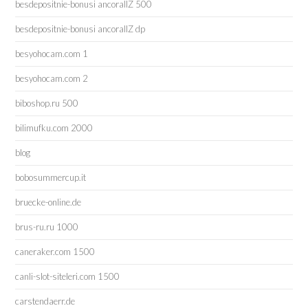
besdepositnie-bonusi ancorallZ 500
besdepositnie-bonusi ancorallZ dp
besyohocam.com 1
besyohocam.com 2
biboshop.ru 500
bilimufku.com 2000
blog
bobosummercup.it
bruecke-online.de
brus-ru.ru 1000
caneraker.com 1500
canli-slot-siteleri.com 1500
carstendaerr.de