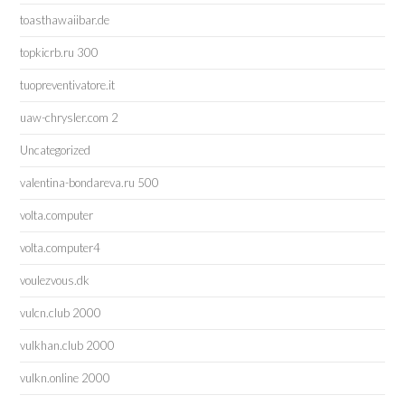
toasthawaiibar.de
topkicrb.ru 300
tuopreventivatore.it
uaw-chrysler.com 2
Uncategorized
valentina-bondareva.ru 500
volta.computer
volta.computer4
voulezvous.dk
vulcn.club 2000
vulkhan.club 2000
vulkn.online 2000