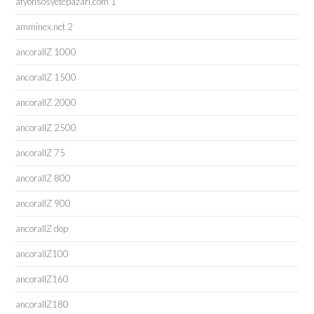
afyonsosyetepazari.com 1
amminex.net 2
ancorallZ 1000
ancorallZ 1500
ancorallZ 2000
ancorallZ 2500
ancorallZ 75
ancorallZ 800
ancorallZ 900
ancorallZ dop
ancorallZ100
ancorallZ160
ancorallZ180