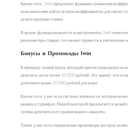
Кроме того, 1win предлагает функцию сравнения коэффиц
пользователям найти лучшие коэффициенты для своих ста
делать крупные ставки.
В целом, функциональность и инструменты 1win помога
решения при ставках, что может привести к увеличению и
Бонусы и Промокоды 1win
К примеру, новый игрок, который зарегистрировался на 
депозита, но не более 10 000 рублей. Это значит, что ес
дополнительные 10 000 рублей для игры.
Кроме того, у нас есть система лояльности, которая позв
акциях и турнирах. Нашей конторой предлагается целый с
суммы депозита и от уровня вашего аккаунта.
Также, у нас есть специальные промокоды, которые поз