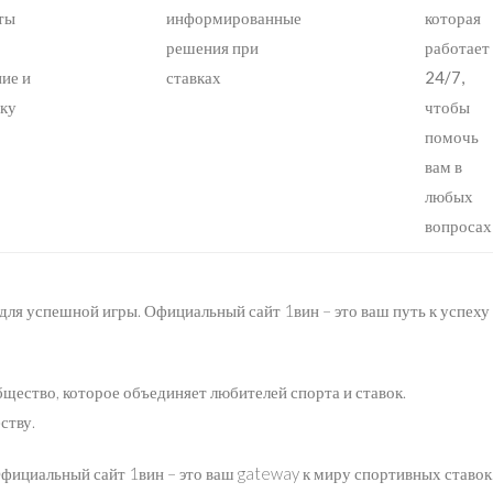
ты
информированные
которая
решения при
работает
ие и
ставках
24/7,
ику
чтобы
помочь
вам в
любых
вопросах
о для успешной игры. Официальный сайт 1вин – это ваш путь к успеху
общество, которое объединяет любителей спорта и ставок.
ству.
 Официальный сайт 1вин – это ваш gateway к миру спортивных ставок