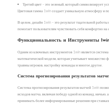
Третий цвет – это зеленый, который символизирует ус
Цветовая гамма 1win создает уникальную атмосферу и по
В целом, дизайн 1win – это результат тщательной работ
помогает пользователям чувствовать себя комфортно на 
Функциональность и Инструменты 1wi
Одним из ключевых инструментов 1win является система 
математической модели, которая учитывает множество фа
травмы игроков, настройку команды и многое другое.
Система прогнозирования результатов матче
Система прогнозирования результатов матчей 1win позв
исходов матча, включая победу одной из команд, ничью, 
принимать более информированные решения при ставках 