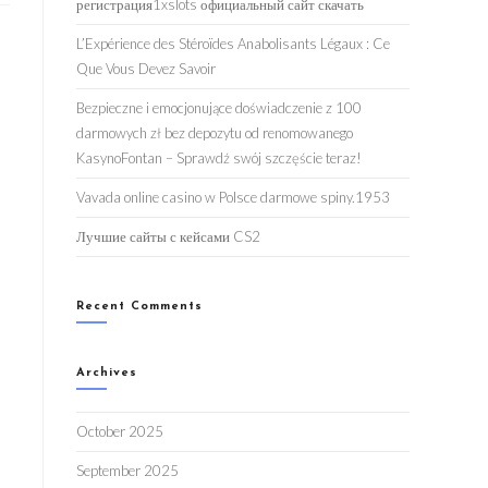
регистрация1xslots официальный сайт скачать
L’Expérience des Stéroïdes Anabolisants Légaux : Ce
Que Vous Devez Savoir
Bezpieczne i emocjonujące doświadczenie z 100
darmowych zł bez depozytu od renomowanego
KasynoFontan – Sprawdź swój szczęście teraz!
Vavada online casino w Polsce darmowe spiny.1953
Лучшие сайты с кейсами CS2
Recent Comments
Archives
October 2025
September 2025