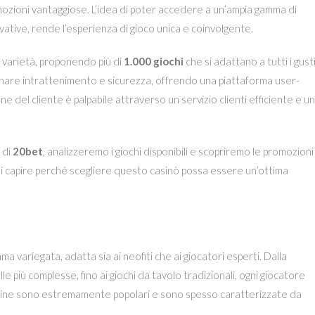
romozioni vantaggiose. L’idea di poter accedere a un’ampia gamma di
nnovative, rende l’esperienza di gioco unica e coinvolgente.
a varietà, proponendo più di
1.000 giochi
che si adattano a tutti i gusti
inare intrattenimento e sicurezza, offrendo una piattaforma user-
ne del cliente è palpabile attraverso un servizio clienti efficiente e u
 di
20bet
, analizzeremo i giochi disponibili e scopriremo le promozioni
i capire perché scegliere questo casinò possa essere un’ottima
 variegata, adatta sia ai neofiti che ai giocatori esperti. Dalla
lle più complesse, fino ai giochi da tavolo tradizionali, ogni giocatore
ot online sono estremamente popolari e sono spesso caratterizzate da