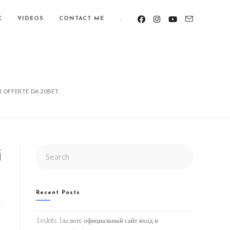
K
VIDEOS
CONTACT ME
.
 OFFERTE DA 20BET.
Search
i
this
website
Recent Posts
1xslots 1хслотс официальный сайт вход и