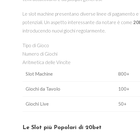
Le slot machine presentano diverse linee di pagamento e f
potenziali. Un aspetto interessante da notare è come
20
introducendo nuovi giochi regolarmente.
Tipo di Gioco
Numero di Giochi
Aritmetica delle Vincite
Slot Machine
800+
Giochi da Tavolo
100+
Giochi Live
50+
Le Slot più Popolari di 20bet