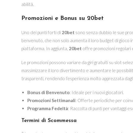
abilità.
Promozioni e Bonus su 20bet
Uno dei punti forti di
20bet
sono senza dubbio le sue prom
benvenuto, che non solo aumenta il loro budget di gioco inizi
piattaforma. In aggiunta,
20bet
offre promozioni regolari e 
Le promozioni possono variare da giri gratuiti su slot sele
massimizzare il loro divertimento e aumentare le possibilit
trasparenti, rendendo l’esperienza molto apprezzata dagli
Bonus di Benvenuto
: Ideale per i nuovi giocatori.
Promozioni Settimanali
: Offerte periodiche per coinv
Programma Fedeltà
: Raccolta di punti per vantaggi esc
Termini di Scommessa