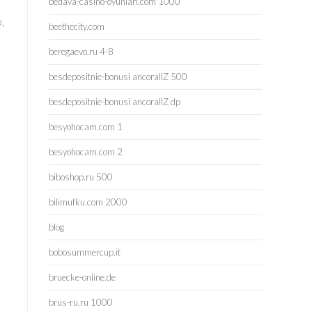
bedava-casino-oyunlari.com 1000
,
beethecity.com
beregaevo.ru 4-8
besdepositnie-bonusi ancorallZ 500
besdepositnie-bonusi ancorallZ dp
besyohocam.com 1
besyohocam.com 2
biboshop.ru 500
bilimufku.com 2000
blog
bobosummercup.it
bruecke-online.de
brus-ru.ru 1000