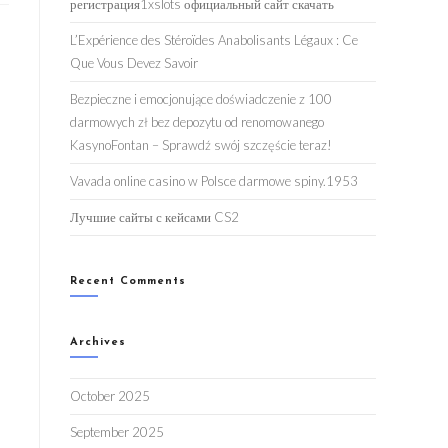
регистрация1xslots официальный сайт скачать
L’Expérience des Stéroïdes Anabolisants Légaux : Ce
Que Vous Devez Savoir
Bezpieczne i emocjonujące doświadczenie z 100
darmowych zł bez depozytu od renomowanego
KasynoFontan – Sprawdź swój szczęście teraz!
Vavada online casino w Polsce darmowe spiny.1953
Лучшие сайты с кейсами CS2
Recent Comments
Archives
October 2025
September 2025