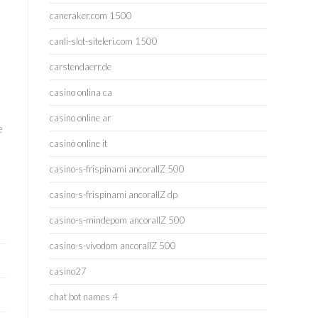
caneraker.com 1500
canli-slot-siteleri.com 1500
carstendaerr.de
casino onlina ca
casino online ar
e
casinò online it
casino-s-frispinami ancorallZ 500
casino-s-frispinami ancorallZ dp
casino-s-mindepom ancorallZ 500
casino-s-vivodom ancorallZ 500
casino27
chat bot names 4