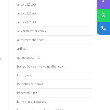
ancorallZ100
ancorallZ160
ancorallZ180
ankaratarotfali.com 2
antalyaerenhali.com 1
articles
augustent.com 1
o
Bahigo Suisse – sylvaincathala.com
bahisyasal
bambturkiye.com 1
bancorallZ 100
barbarafrigeriogallery.it