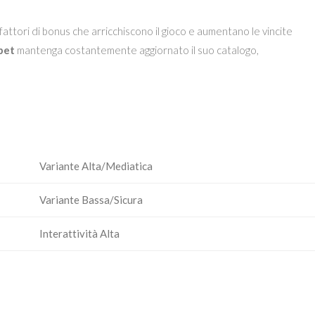
attori di bonus che arricchiscono il gioco e aumentano le vincite
bet
mantenga costantemente aggiornato il suo catalogo,
Variante Alta/Mediatica
Variante Bassa/Sicura
Interattività Alta