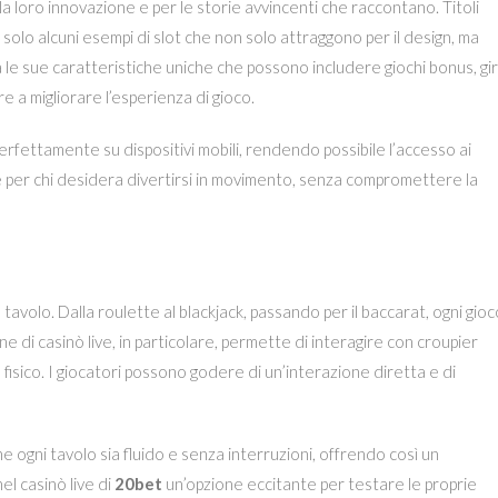
 la loro innovazione e per le storie avvincenti che raccontano. Titoli
olo alcuni esempi di slot che non solo attraggono per il design, ma
 le sue caratteristiche uniche che possono includere giochi bonus, gir
re a migliorare l’esperienza di gioco.
fettamente su dispositivi mobili, rendendo possibile l’accesso ai
e per chi desidera divertirsi in movimento, senza compromettere la
tavolo. Dalla roulette al blackjack, passando per il baccarat, ogni gioc
e di casinò live, in particolare, permette di interagire con croupier
 fisico. I giocatori possono godere di un’interazione diretta e di
e ogni tavolo sia fluido e senza interruzioni, offrendo così un
el casinò live di
20bet
un’opzione eccitante per testare le proprie