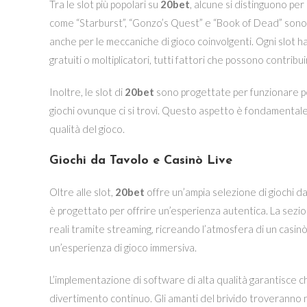
Tra le slot più popolari su
20bet
, alcune si distinguono per
come “Starburst”, “Gonzo’s Quest” e “Book of Dead” sono s
anche per le meccaniche di gioco coinvolgenti. Ogni slot ha
gratuiti o moltiplicatori, tutti fattori che possono contribui
Inoltre, le slot di
20bet
sono progettate per funzionare per
giochi ovunque ci si trovi. Questo aspetto è fondamental
qualità del gioco.
Giochi da Tavolo e Casinò Live
Oltre alle slot,
20bet
offre un’ampia selezione di giochi da 
è progettato per offrire un’esperienza autentica. La sezion
reali tramite streaming, ricreando l’atmosfera di un casinò
un’esperienza di gioco immersiva.
L’implementazione di software di alta qualità garantisce ch
divertimento continuo. Gli amanti del brivido troveranno n