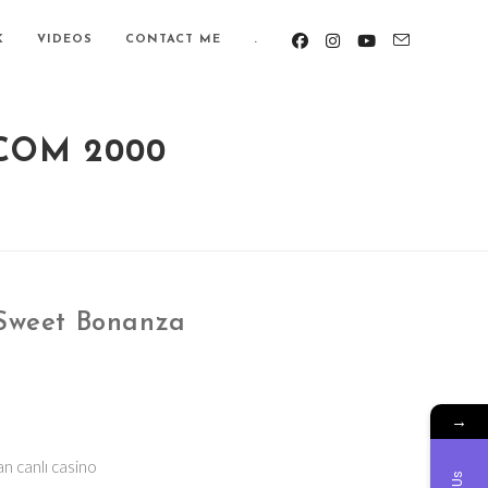
K
VIDEOS
CONTACT ME
.
COM 2000
nSweet Bonanza
→
n canlı casino