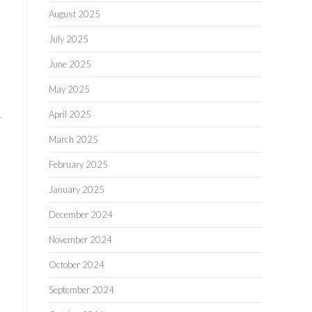
August 2025
July 2025
June 2025
,
May 2025
April 2025
-
March 2025
February 2025
January 2025
December 2024
November 2024
October 2024
September 2024