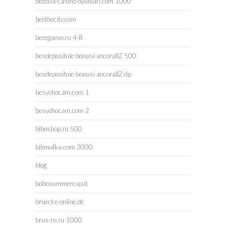
bedava-casino-oyunlari.com 1000
beethecity.com
beregaevo.ru 4-8
besdepositnie-bonusi ancorallZ 500
besdepositnie-bonusi ancorallZ dp
besyohocam.com 1
besyohocam.com 2
biboshop.ru 500
bilimufku.com 2000
blog
bobosummercup.it
bruecke-online.de
brus-ru.ru 1000