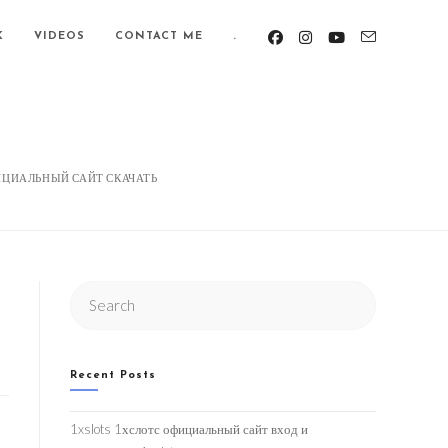
K
VIDEOS
CONTACT ME
.
ИЦИАЛЬНЫЙ САЙТ СКАЧАТЬ
Search
this
website
Recent Posts
1xslots 1хслотс официальный сайт вход и