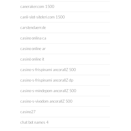
caneraker.com 1500
canli-slot-siteleri.com 1500
carstendaerr.de
casino onlina ca
casino online ar
casinò online it
casino-s-frispinami ancorallZ 500
casino-s-frispinami ancorallZ dp
casino-s-mindepom ancorallZ 500
casino-s-vivodom ancorallZ 500
casino27
chat bot names 4