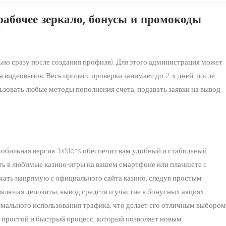
 рабочее зеркало, бонусы и промокоды
ьно сразу после создания профиля). Для этого администрация может
а видеовызов. Весь процесс проверки занимает до 2-х дней, после
ьзовать любые методы пополнения счета, подавать заявки на вывод
 мобильная версия 1xSlots обеспечит вам удобный и стабильный
ать в любимые казино-игры на вашем смартфоне или планшете с
ать напрямую с официального сайта казино, следуя простым
ключая депозиты, вывод средств и участие в бонусных акциях.
ального использования трафика, что делает его отличным выбором
то простой и быстрый процесс, который позволяет новым