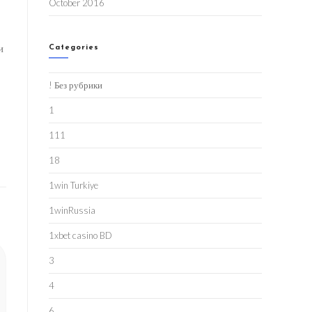
October 2016
и
Categories
! Без рубрики
1
111
18
1win Turkiye
1winRussia
1xbet casino BD
3
4
6