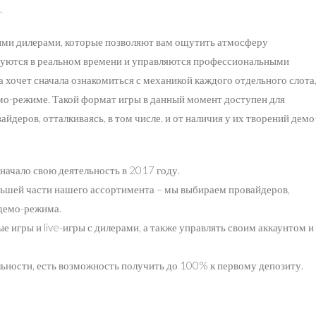
.
выми дилерами, которые позволяют вам ощутить атмосферу
ируются в реальном времени и управляются профессиональными
 а хочет сначала ознакомиться с механикой каждого отдельного слота
мо-режиме. Такой формат игры в данный момент доступен для
деров, отталкиваясь, в том числе, и от наличия у их творений демо
 начало свою деятельность в 2017 году.
льшей части нашего ассортимента – мы выбираем провайдеров,
 демо-режима.
е игры и live-игры с дилерами, а также управлять своим аккаунтом и
ьности, есть возможность получить до 100% к первому депозиту.