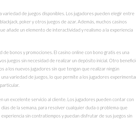
 la variedad de juegos disponibles. Los jugadores pueden elegir entre
blackjack, poker y otros juegos de azar. Además, muchos casinos
que añade un elemento de interactividad y realismo a la experiencia
d de bonos y promociones. El casino online con bono gratis es una
os juegos sin necesidad de realizar un depósito inicial. Otro benefic
os a los nuevos jugadores sin que tengan que realizar ningún
n una variedad de juegos, lo que permite a los jugadores experimenta
articular.
n un excelente servicio al cliente. Los jugadores pueden contar con
 7 días de la semana, para resolver cualquier duda o problema que
experiencia sin contratiempos y puedan disfrutar de sus juegos sin