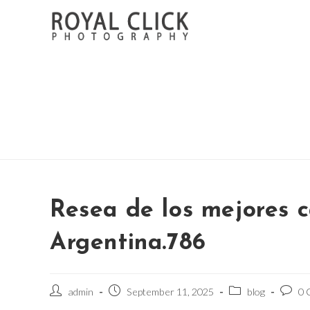
Skip
to
content
Resea de los mejores c
Argentina.786
Post
Post
Post
Post
admin
September 11, 2025
blog
0 
author:
published:
category:
comme