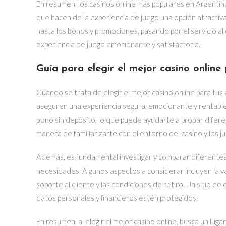
En resumen, los casinos online más populares en Argentin
que hacen de la experiencia de juego una opción atractiva
hasta los bonos y promociones, pasando por el servicio al 
experiencia de juego emocionante y satisfactoria.
Guía para elegir el mejor casino online
Cuando se trata de elegir el mejor casino online para tus 
aseguren una experiencia segura, emocionante y rentable.
bono sin depósito, lo que puede ayudarte a probar difere
manera de familiarizarte con el entorno del casino y los j
Además, es fundamental investigar y comparar diferentes 
necesidades. Algunos aspectos a considerar incluyen la var
soporte al cliente y las condiciones de retiro. Un sitio de
datos personales y financieros estén protegidos.
En resumen, al elegir el mejor casino online, busca un lug