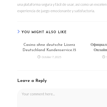
una plataforma segura y fácil de usar, así como un excelen
experiencia de juego emocionante y satisfactoria.
YOU MIGHT ALSO LIKE
Casino ohne deutsche Lizenz
Официал
Deutschland Kundenservice.15
Онлайн
October 7, 2025
Leave a Reply
Comment