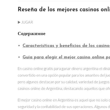
Reseña de los mejores casinos on
▶️ JUGAR
Содержимое
Características y beneficios de los casin
Guía para elegir el mejor casino online p
En casino online gratis para ganar dinero argentina el diná
convertido en una opción popular para los amantes del ju
pero algunos destacan por su calidad, variedad de juego
casinos online de Argentina, destacando aquellos que ofr
El mejor casino online en Argentina es aquel que no solo 
seguridad y la confiabilidad de sus operaciones. Algunos d