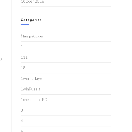
October 2016
Categories
! Без рубрики
1
111
io
18
r
1win Turkiye
1winRussia
1xbet casino BD
3
4
6