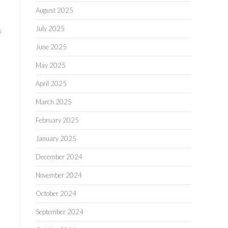
August 2025
July 2025
s
June 2025
May 2025
April 2025
March 2025
February 2025
January 2025
December 2024
November 2024
October 2024
September 2024