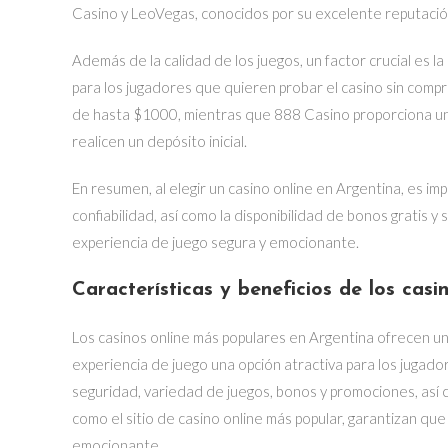
Casino y LeoVegas, conocidos por su excelente reputación 
Además de la calidad de los juegos, un factor crucial es la
para los jugadores que quieren probar el casino sin comp
de hasta $1000, mientras que 888 Casino proporciona u
realicen un depósito inicial.
En resumen, al elegir un casino online en Argentina, es im
confiabilidad, así como la disponibilidad de bonos gratis 
experiencia de juego segura y emocionante.
Características y beneficios de los cas
Los casinos online más populares en Argentina ofrecen un
experiencia de juego una opción atractiva para los jugado
seguridad, variedad de juegos, bonos y promociones, así co
como el sitio de casino online más popular, garantizan qu
emocionante.