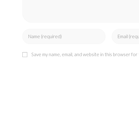
Enter
Enter
your
your
name
email
Save my name, email, and website in this browser for
or
address
username
to
to
comment
comment