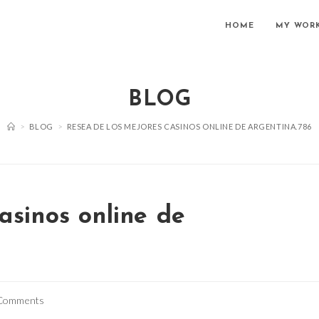
HOME
MY WOR
BLOG
>
BLOG
>
RESEA DE LOS MEJORES CASINOS ONLINE DE ARGENTINA.786
asinos online de
Comments
nts: