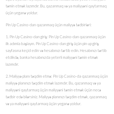
təmin etmək lazımdır. Bu, qazanmaq və ya maliyyəni qaytarmaq
üçün yeganə yoldur.
Pin Up Casino-dan qazanmaq üçün maliyyə tədbirləri:
1. Pin Up Casino-dan giriş: Pin Up Casino-dan qazanmaq üçün
ilk adımla başlayın. Pin Up Casino-dan giriş üçün pin up giriş
sayfasına keçid edin və hesabınızı tərtib edin. Hesabınızı tərtib
etdikdə, banka hesabınızda yeterli maliyyəni təmin etmək
lazımdır.
2. Maliyyə planı təqdim etmə: Pin Up Casino-da qazanmaq üçün
maliyyə planınızı təqdim etmək lazımdır. Bu, qazanmaq və ya
maliyyəni qaytarmaq üçün maliyyəni təmin etmək üçün necə
tədbir edə bilərsiniz. Maliyyə planınızı təqdim etmək, qazanmaq
və ya maliyyəni qaytarmaq üçün yeganə yoldur.