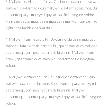
3. Maliyyəni qaytarmaq: Pin Up Casino-da qazanmaq və ya
maliyyəni qaytarmaq üçün maliyyəni qaytarmaq lazımdır. Bu,
qazanmaq və ya maliyyəni qaytarmaq üçün yeganə yoldur.
Maliyyəni qaytarmaq, qazanmaq və ya maliyyəni qaytarmaq
üçün necə tədbir edə bilərsiniz.
4. Maliyyəni təmin etmək: Pin Up Casino-da qazanmaq üçün
maliyyəni təmin etmək lazımdır. Bu, qazanmaq və ya maliyyəni
qaytarmaq üçün necə tədbir edə bilərsiniz. Maliyyəni təmin
etmək, qazanmaq və ya maliyyəni qaytarmaq üçün yeganə
yoldur.
5. Maliyyəni qazanmaq: Pin Up Casino-da qazanmaq üçün
maliyyəni qazanmaq lazımdır. Bu, qazanmaq və ya maliyyəni
qaytarmaq üçün necə tədbir edə bilərsiniz. Maliyyəni
qazanmaq, qazanmaq və ya maliyyəni qaytarmaq üçün yeganə
yoldur.