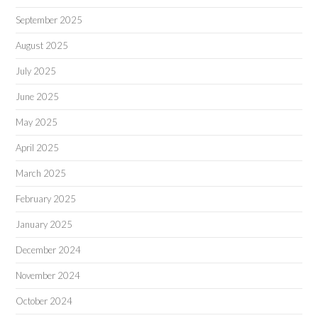
September 2025
August 2025
July 2025
June 2025
May 2025
April 2025
March 2025
February 2025
January 2025
December 2024
November 2024
October 2024