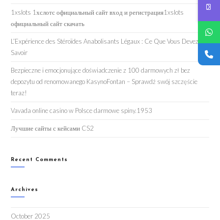
1xslots 1хслотс официальный сайт вход и регистрация1xslots
официальный сайт скачать
L’Expérience des Stéroïdes Anabolisants Légaux : Ce Que Vous Devez
Savoir
Bezpieczne i emocjonujące doświadczenie z 100 darmowych zł bez
depozytu od renomowanego KasynoFontan – Sprawdź swój szczęście
teraz!
Vavada online casino w Polsce darmowe spiny.1953
Лучшие сайты с кейсами CS2
Recent Comments
Archives
October 2025