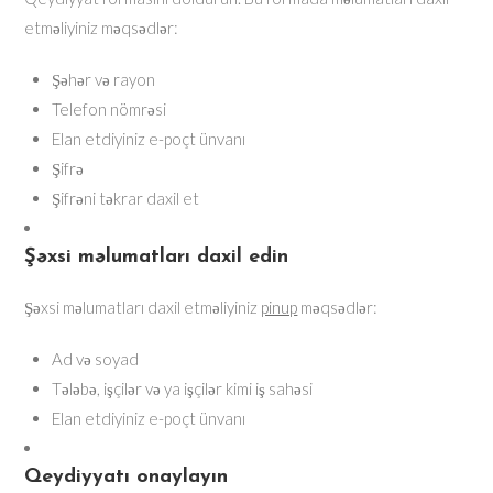
etməliyiniz məqsədlər:
Şəhər və rayon
Telefon nömrəsi
Elan etdiyiniz e-poçt ünvanı
Şifrə
Şifrəni təkrar daxil et
Şəxsi məlumatları daxil edin
Şəxsi məlumatları daxil etməliyiniz
pinup
məqsədlər:
Ad və soyad
Tələbə, işçilər və ya işçilər kimi iş sahəsi
Elan etdiyiniz e-poçt ünvanı
Qeydiyyatı onaylayın