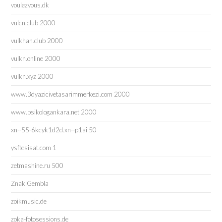
voulezvous.dk
vulcn.club 2000
vulkhan.club 2000
vulkn.online 2000
vulkn.xyz 2000
www.3dyazicivetasarimmerkezi.com 2000
www.psikologankara.net 2000
xn--55-6kcyk1d2d.xn--p1ai 50
ysftesisat.com 1
zetmashine.ru 500
ZnakiGembla
zoikmusic.de
zoka-fotosessions.de