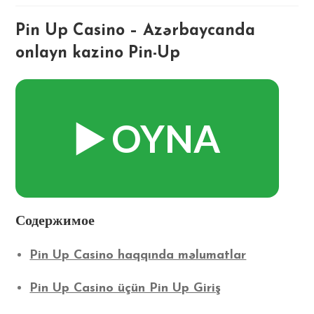
Pin Up Casino – Azərbaycanda
onlayn kazino Pin-Up
▶️ OYNA
Содержимое
Pin Up Casino haqqında məlumatlar
Pin Up Casino üçün Pin Up Giriş